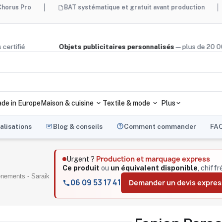
BAT systématique et gratuit avant production
Made 
e, bois certifié
Objets publicitaires personnalisés
— plus d
de in Europe
Maison & cuisine
Textile & mode
Plus
alisations
Blog & conseils
Comment commander
FA
Production et marquage express
Urgent ?
Ce produit
ou
un équivalent disponible
, chiffr
énements - Saraik
06 09 53 17 41
Demander un devis expres