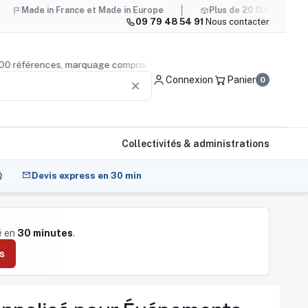
in France et Made in Europe
Plus de 20 000 références, marq
09 79 48 54 91
·
Nous contacter
e 20 000 références, marquage compris
Conseil produit
— n
Connexion
Panier
0
clear
Collectivités & administrations
Q
Devis express en 30 min
é en
30 minutes
.
s