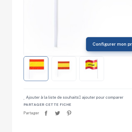
commerce
Salons
professionnels
Séminaires
Team building
Portes ouvertes
Cadeaux d'entreprise
Configurer mon pr
Fin d'année
Rentrée
Cérémonies
Récompenses
Été et plage
Campagnes RSE
Voyages d'affaires
Animations
Ajouter à la liste de souhaits
ajouter pour comparer
commerciales
PARTAGER CETTE FICHE
Partager
Tweet
Pinterest
Partager