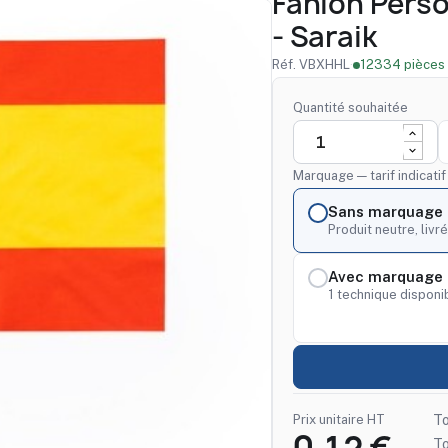
Fanion Pers
- Saraik
Réf. VBXHHL
·
12334 pièces 
Quantité souhaitée
Marquage — tarif indicati
Sans marquage
Produit neutre, livré
Avec marquage 
1 technique disponib
Prix unitaire HT
To
T