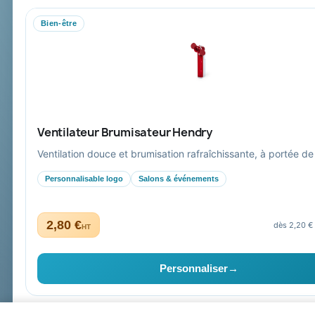
Bien-être
Mandat administratif & Chorus Pro
Paiement sécurisé
Expédition suivie
Ventilateur Brumisateur Hendry
Ventilation douce et brumisation rafraîchissante, à portée de
Personnalisable logo
Salons & événements
2,80 €
dès 2,20 €
HT
Collectivités & administrations
Devis, mandat administratif et facturation Chorus Pro ad
Personnaliser
→