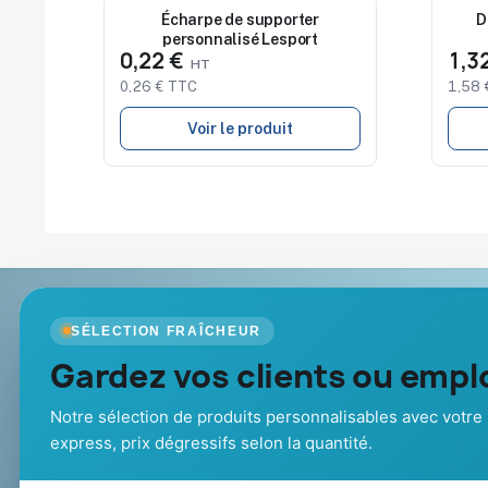
Nouveau
Écharpe de supporter
Nouv
D
personnalisé Lesport
0,22 €
1,3
0,26 € TTC
1,58 
Voir le produit
Goodies Pub France
Nos produits
SÉLECTION FRAÎCHEUR
Objets publicitaires · par Promenoch
Gardez vos clients ou emplo
Nouveautés
Promotions
Votre partenaire B2B pour les goodies et
Catalogue goo
cadeaux d’affaires personnalisés :
Notre sélection de produits personnalisables avec votre 
Cadeaux de fi
conseil, marquage et livraison pour
express, prix dégressifs selon la quantité.
entreprises, collectivités et
administrations.