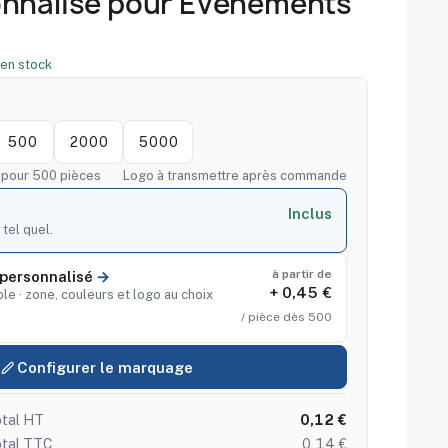
onnalisé pour Événements
en stock
500
2000
5000
f pour 500 pièces
Logo à transmettre après commande
Inclus
 tel quel.
à partir de
personnalisé
+ 0,45 €
le · zone, couleurs et logo au choix
/ pièce dès 500
Configurer le marquage
tal HT
0,12 €
otal TTC
0,14 €