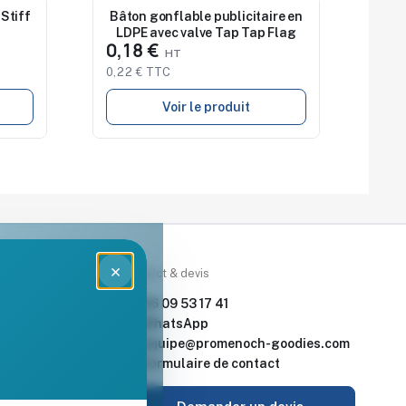
Stiff
Bâton gonflable publicitaire en
Nouveau
LDPE avec valve Tap Tap Flag
0,18 €
0,22 € TTC
Voir le produit
×
rces
Contact & devis
nde & devis
06 09 53 17 41
enoch Goodies
WhatsApp
equipe@promenoch-goodies.com
 retour
Formulaire de contact
urisé