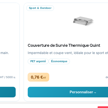
Ils nous ont fait confiance
Sport & Outdoor
Livraison
Nous contacter
Couverture de Survie Thermique Quint
 main.
Imperméable et coupe-vent, idéale pour le sport et l
PET argenté
Économique
0,76 €
 HT / 5000 u.
d
HT
aptés au secteur public.
Personnaliser
→