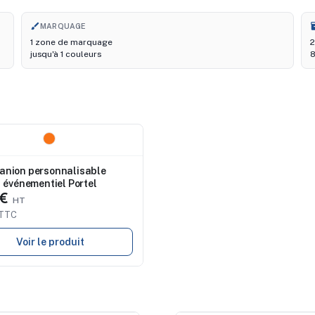
brush
i
MARQUAGE
1 zone de marquage
2
jusqu'à 1 couleurs
8
au
anion personnalisable
événementiel Portel
 €
 TTC
Voir le produit