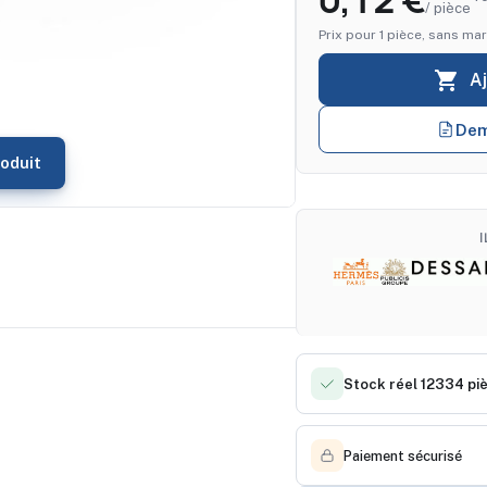
0,12 €
/ pièce
Prix pour 1 pièce, sans mar

A
Dem
oduit
Stock réel 12334 pi
Paiement sécurisé