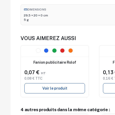
straighten
DIMENSIONS
29,5 × 20 × 0 cm
5 g
VOUS AIMEREZ AUSSI
Nouveau
Nouve
Fanion publicitaire Rolof
F
0,07 €
0,13
0,08 € TTC
0,16 €
Voir le produit
4 autres produits dans la même catégorie :