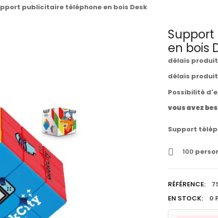
pport publicitaire téléphone en bois Desk
Support 
en bois 
délais produi
délais produi
Possibilité d'
vous avez bes
Support télép
100
person
RÉFÉRENCE:
7
EN STOCK:
0 