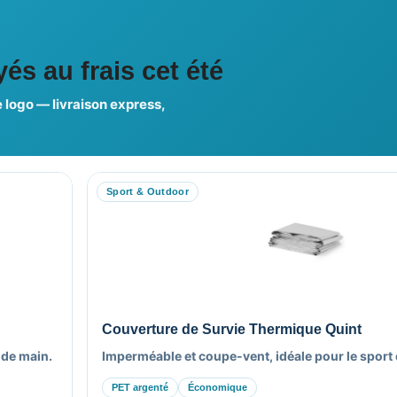
ciales
és au frais cet été
 logo — livraison express,
us choisir ?
FAQ sur Promenoch Goodie
Sport & Outdoor
RE COMPTE
NOTRE SITE
on compte
Nos Promotions
es commandes
Nouveaux Produits
es avoirs
Nous contacter
es adresses
Plan du site
Couverture de Survie Thermique Quint
es informations
 de main.
Imperméable et coupe-vent, idéale pour le sport et
PET argenté
Économique