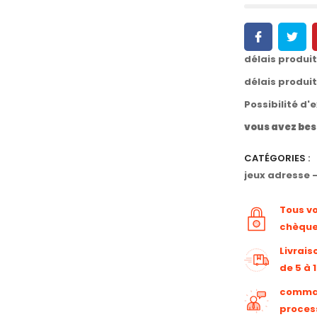
délais produi
délais produi
Possibilité d'
vous avez bes
CATÉGORIES :
jeux adresse 
Tous v
chèqu
Livrais
de 5 à 
command
proces