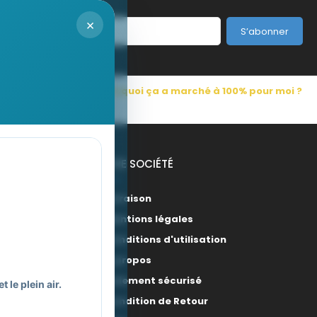
×
S’abonner
s Pub France
Pourquoi ça a marché à 100% pour moi ?
NOTRE SOCIÉTÉ
Livraison
Mentions légales
Conditions d'utilisation
A propos
Paiement sécurisé
 le plein air.
Condition de Retour