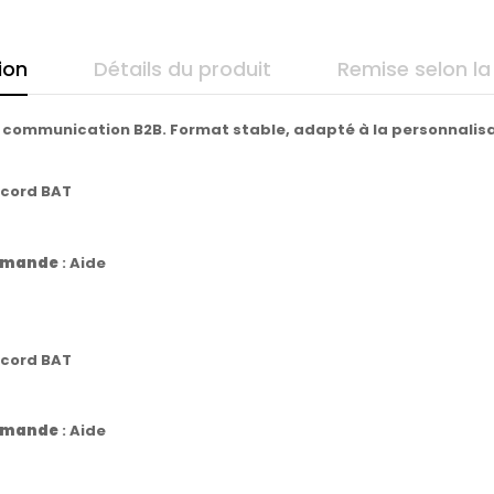
ion
Détails du produit
Remise selon la
 communication B2B. Format stable, adapté à la personnalisa
ccord BAT
commande
:
Aide
ccord BAT
commande
:
Aide