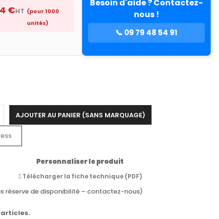
Besoin d'aide ? Contactez-
74 €
HT
(pour 1000
nous !
unités)
📞 09 79 48 54 91
AJOUTER AU PANIER (SANS MARQUAGE)
ress
Personnaliser le produit
Télécharger la fiche technique (PDF)
s réserve de disponibilité – contactez-nous)
articles.