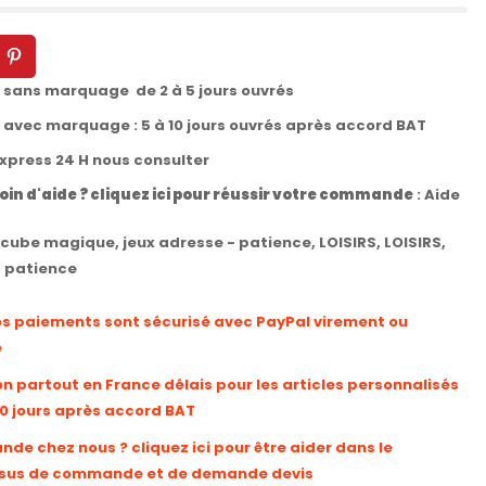
t sans marquage de 2 à 5 jours ouvrés
t avec marquage : 5 à 10 jours ouvrés après accord BAT
express 24 H nous consulter
oin d'aide ? cliquez ici pour réussir votre commande
:
Aide
cube magique
,
jeux adresse - patience
,
LOISIRS
,
LOISIRS
,
- patience
os paiements sont sécurisé avec PayPal virement ou
e
on partout en France délais pour les articles personnalisés
10 jours après accord BAT
e chez nous ? cliquez ici pour être aider dans le
sus de commande et de demande devis