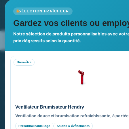
Newsletter
SÉLECTION FRAÎCHEUR
Recevez nos dernières nouvelles et nos offres spé
Gardez vos clients ou employ
Notre sélection de produits personnalisables avec votre
Nos expertises & accompagnement
Pourquoi no
prix dégressifs selon la quantité.
global
Bien-être
PROMENOCH GOODIES
VOT
Goodies Pubfrance est édité par Promenoch
M
M
40 rue Madeleine Michelis
M
92 200 Neuilly
M
Ventilateur Brumisateur Hendry
M
equipe@promenoch-goodies.com
Ventilation douce et brumisation rafraîchissante, à portée
Personnalisable logo
Salons & événements