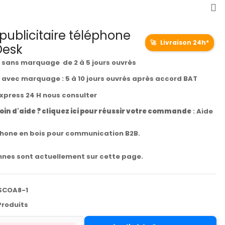
publicitaire téléphone
🚀
Livraison 24h*
Desk
t sans marquage de 2 à 5 jours ouvrés
t avec marquage : 5 à 10 jours ouvrés après accord BAT
express 24 H nous consulter
oin d'aide ? cliquez ici pour réussir votre commande
:
Aide
hone en bois pour communication B2B.
nes sont actuellement sur cette page.
SCOA8-1
Produits