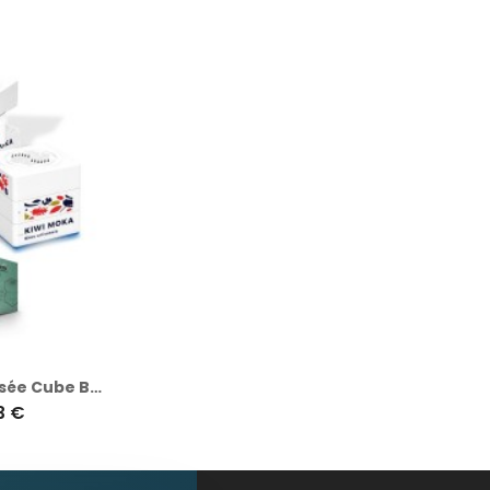
Enceinte sans fil personnalisée Cube BT5.0 - Cadeau d'entreprise idéal
3 €