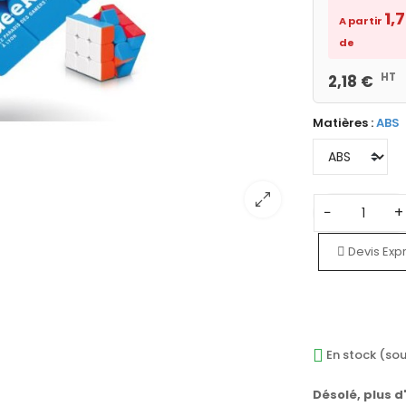
1,
A partir
de
HT
2,18 €
Matières :
ABS
−
+
Devis Exp
En stock (sou
Désolé, plus d'