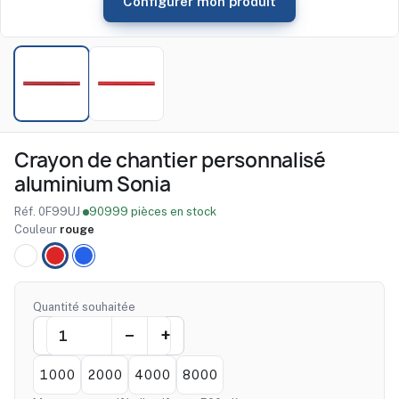
Configurer mon produit
Crayon de chantier personnalisé
aluminium Sonia
Réf. 0F99UJ
·
90999 pièces en stock
Couleur
rouge
blanc
rouge
bleu
cobalt
Quantité souhaitée
1000
2000
4000
8000