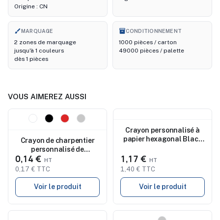
Origine : CN
brush
inventory_2
MARQUAGE
CONDITIONNEMENT
2 zones de marquage
1000 pièces / carton
jusqu'à 1 couleurs
49000 pièces / palette
dès 1 pièces
VOUS AIMEREZ AUSSI
Nouveau
Nouveau
Crayon personnalisé à
papier hexagonal Black
Crayon de charpentier
Hexa
personnalisé de
0,14 €
1,17 €
précision pas cher
MADEROS
0,17 € TTC
1,40 € TTC
Voir le produit
Voir le produit