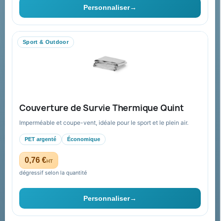
Personnaliser
→
Livraison
Nous contacter
Sport & Outdoor
Aide & ressources
Guide : commande & devis
FAQ sur Promenoch Goodies Pub France
Couverture de Survie Thermique Quint
Conditions de retour
Imperméable et coupe-vent, idéale pour le sport et le plein air.
Paiement sécurisé
PET argenté
Économique
Plan du site
0,76 €
HT
dégressif selon la quantité
Contact & devis
Personnaliser
→
06 09 53 17 41