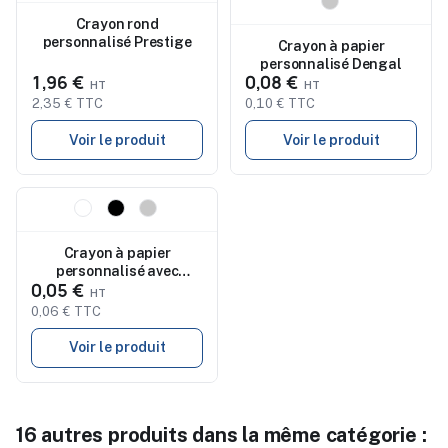
Nouveau
Nouveau
Crayon rond
personnalisé Prestige
Crayon à papier
personnalisé Dengal
1,96 €
0,08 €
2,35 € TTC
0,10 € TTC
Voir le produit
Voir le produit
Nouveau
Crayon à papier
personnalisé avec
0,05 €
gomme - STOMP SHARP
0,06 € TTC
Voir le produit
16 autres produits dans la même catégorie :