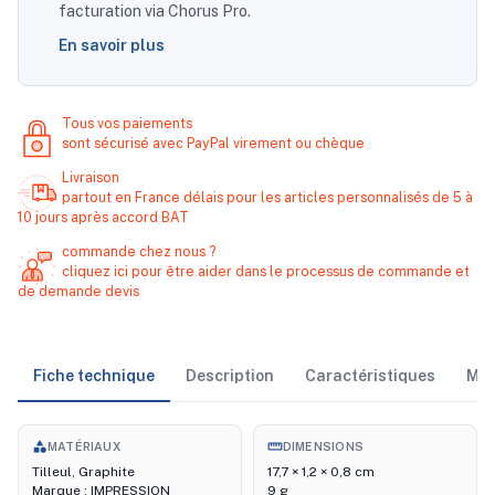
facturation via Chorus Pro.
En savoir plus
Tous vos paiements
sont sécurisé avec PayPal virement ou chèque
Livraison
partout en France délais pour les articles personnalisés de 5 à
10 jours après accord BAT
commande chez nous ?
cliquez ici pour être aider dans le processus de commande et
de demande devis
Fiche technique
Description
Caractéristiques
Ma
category
straighten
MATÉRIAUX
DIMENSIONS
Tilleul, Graphite
17,7 × 1,2 × 0,8 cm
Marque : IMPRESSION
9 g