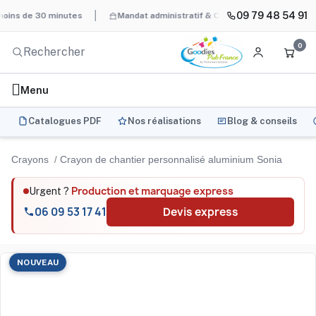
09 79 48 54 91
de 30 minutes
Mandat administratif & Chorus Pro
BAT systéma
0
Menu
Catalogues PDF
Nos réalisations
Blog & conseils
Crayons
Crayon de chantier personnalisé aluminium Sonia
Production et marquage express
Urgent ?
06 09 53 17 41
Devis express
NOUVEAU