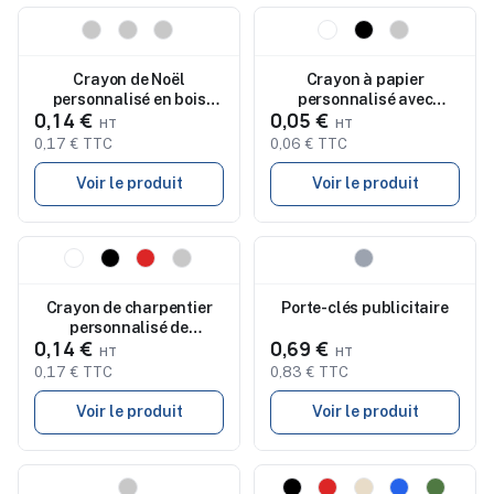
Nouveau
Nouveau
Crayon de Noël
Crayon à papier
personnalisé en bois
personnalisé avec
0,14 €
0,05 €
avec gomme NUSS
gomme - STOMP SHARP
0,17 € TTC
0,06 € TTC
Voir le produit
Voir le produit
Nouveau
Nouveau
Crayon de charpentier
Porte-clés publicitaire
personnalisé de
0,14 €
0,69 €
précision pas cher
MADEROS
0,17 € TTC
0,83 € TTC
Voir le produit
Voir le produit
Nouveau
Nouveau