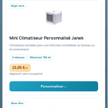
WhatsApp
High-tech
equipe@promenoch-goodies.com
Formulaire de contact
Demander un devis
Mini Climatiseur Personnalisé Janek
Climatiseur portable pour une fraîcheur immédiate au bureau ou
Recevez nos offres spéciales
en événement.
3 vitesses
Réservoir 700 ml
15,05 €
HT
dégressif selon la quantité
Vous pouvez vous désinscrire à tout moment. Vous trouverez pour
cela nos informations de contact dans les conditions d'utilisation du
Personnaliser
→
site.
Bien-être