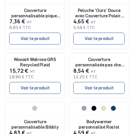
Couverture
Peluche 'Ours' Douce
personnalisable pique-
avec Couverture Polaire
7,36 €
4,65 €
nique Zaralex
Personnalisée Owen
8,83 € TTC
5,58 € TTC
Voir le produit
Voir le produit
Nouveau
Wooosh Melrose GRS
Nouveau
Couverture
Recycled Plaid
personnalisée pas cher
15,72 €
8,54 €
Yalanny
18,86 € TTC
10,25 € TTC
Voir le produit
Voir le produit
Nouveau
Nouveau
Couverture
Bodywarmer
personnalisable Bibbly
personnalisé Rostol
4,83 €
4,59 €