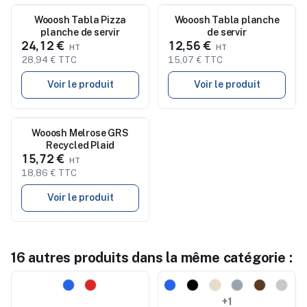
Nouveau
Wooosh Tabla Pizza
Nouveau
Wooosh Tabla planche
planche de servir
de servir
24,12 €
12,56 €
28,94 € TTC
15,07 € TTC
Voir le produit
Voir le produit
Nouveau
Wooosh Melrose GRS
Recycled Plaid
15,72 €
18,86 € TTC
Voir le produit
16 autres produits dans la même catégorie :
Nouveau
Nouveau
+1