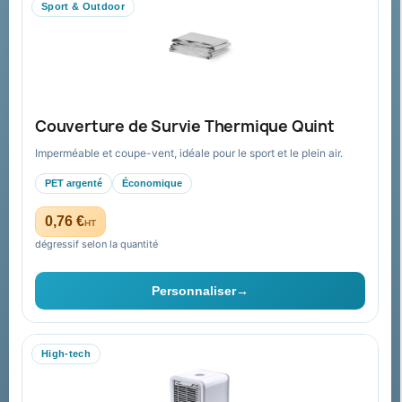
Sport & Outdoor
Aide & ressources
Guide : commande & devis
FAQ sur Promenoch Goodies Pub France
Couverture de Survie Thermique Quint
Conditions de retour
Imperméable et coupe-vent, idéale pour le sport et le plein air.
Paiement sécurisé
PET argenté
Économique
Plan du site
0,76 €
HT
dégressif selon la quantité
Contact & devis
Personnaliser
→
06 09 53 17 41
WhatsApp
High-tech
equipe@promenoch-goodies.com