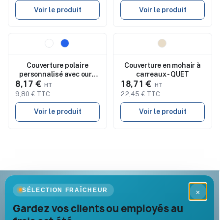
Voir le produit
Voir le produit
Nouveau
Nouveau
Couverture polaire
Couverture en mohair à
personnalisé avec ours
carreaux - QUET
8,17 €
18,71 €
MANTA
9,80 € TTC
22,45 € TTC
Voir le produit
Voir le produit
Goodies Pub France
SÉLECTION FRAÎCHEUR
×
Objets publicitaires · par Promenoch
Gardez vos clients ou employés au
Votre partenaire B2B pour les goodies et cadeaux d’affaires