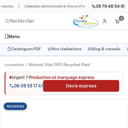
09 79 48 54 91
s
Mandat administratif & Chorus Pro
BAT systématique et gra
0
Menu
Catalogues PDF
Nos réalisations
Blog & conseils
couverture
Wooosh Vida GRS Recycled Plaid
Production et marquage express
Urgent ?
06 09 53 17 41
Devis express
NOUVEAU