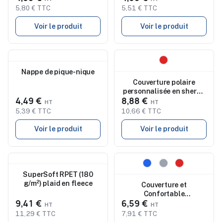
5,80 € TTC
5,51 € TTC
Voir le produit
Voir le produit
Nouveau
Nouveau
Nappe de pique-nique
Couverture polaire
personnalisée en sherpa
4,49 €
8,88 €
RPET - Shermatt
5,39 € TTC
10,66 € TTC
Voir le produit
Voir le produit
Nouveau
Nouveau
SuperSoft RPET (180
g/m²) plaid en fleece
Couverture et
Confortable
9,41 €
6,59 €
Personnalisée Barzagli
pas cher
11,29 € TTC
7,91 € TTC