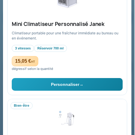
Formulaire de contact
Demander un devis
Mini Climatiseur Personnalisé Janek
Climatiseur portable pour une fraîcheur immédiate au bureau ou
Recevez nos offres spéciales
en événement.
3 vitesses
Réservoir 700 ml
15,05 €
HT
dégressif selon la quantité
Vous pouvez vous désinscrire à tout moment. Vous trouverez pour
cela nos informations de contact dans les conditions d'utilisation du
Personnaliser
→
site.
Bien-être
Collectivités & administrations
Devis, mandat administratif et facturation Chorus Pro
adaptés au secteur public.