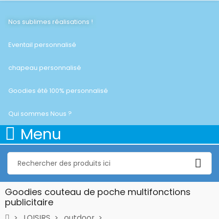
Nos sublimes réalisations !
Eventail personnalisé
chapeau personnalisé
Goodies été 100% personnalisé
Qui sommes Nous ?
Menu
Goodies couteau de poche multifonctions
publicitaire
LOISIRS
outdoor