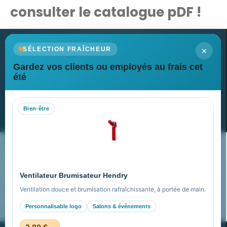
consulter le catalogue pDF !
×
SÉLECTION FRAÎCHEUR
Gardez vos clients ou employés au frais cet
Newsletter
été
Recevez nos dernières nouvelles et nos offres spéciales
Bien-être
S’abonner
Nos expertises & accompagnement global
Pourquoi nous choisir ?
Ventilateur Brumisateur Hendry
FAQ sur Promenoch Goodies Pub France
Ventilation douce et brumisation rafraîchissante, à portée de main.
Personnalisable logo
Salons & événements
Pourquoi ça a marché à 100% pour moi ?