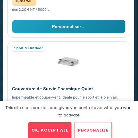
2,80 €
HT
PROMENOCH GOODIES
dès 2,20 € HT / 5000 u.
Goodies Pubfrance est édité par Promenoch
Personnaliser
→
40 rue Madeleine Michelis
92 200 Neuilly
Sport & Outdoor
equipe@promenoch-goodies.com
VOTRE COMPTE
NOTRE SITE
Couverture de Survie Thermique Quint
NOTRE SOCIÉTÉ
Imperméable et coupe-vent, idéale pour le sport et le plein air.
This site uses cookies and gives you control over what you want
PET argenté
Économique
to activate
0,76 €
HT
OK, ACCEPT ALL
PERSONALIZE
dégressif selon la quantité
2025 © Promenoch Goodies. Tous droits réservés.