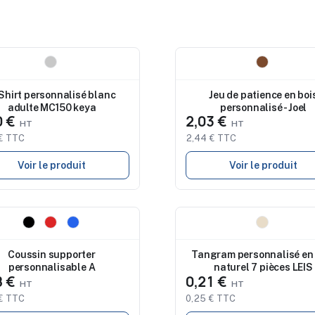
eau
Nouveau
Shirt personnalisé blanc
Jeu de patience en boi
adulte MC150 keya
personnalisé - Joel
0 €
2,03 €
€ TTC
2,44 € TTC
Voir le produit
Voir le produit
eau
Nouveau
Coussin supporter
Tangram personnalisé en 
personnalisable A
naturel 7 pièces LEIS
8 €
0,21 €
€ TTC
0,25 € TTC