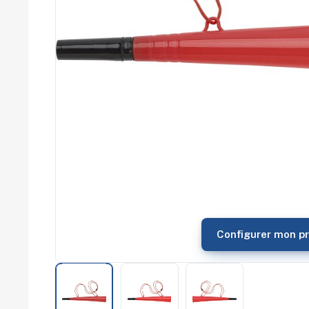
commerce
Salons
professionnels
Séminaires
Team building
Portes ouvertes
Cadeaux d'entreprise
Fin d'année
Rentrée
Cérémonies
Récompenses
Été et plage
Campagnes RSE
Voyages d'affaires
Animations
commerciales
Configurer mon pr