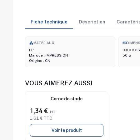
Fiche technique
Description
Caractéri
category
straighten
MATÉRIAUX
DIMEN
PP
0 × 0 × 3
Marque : IMPRESSION
50 g
Origine : CN
VOUS AIMEREZ AUSSI
Nouveau
Corne de stade
1,34 €
1,61 € TTC
Voir le produit