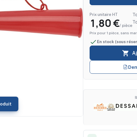
Prix unitaire HT
To
1,80 €
T
/ pièce
Prix pour 1 pièce, sans mar

En stock (sous rése

A
Dem
oduit