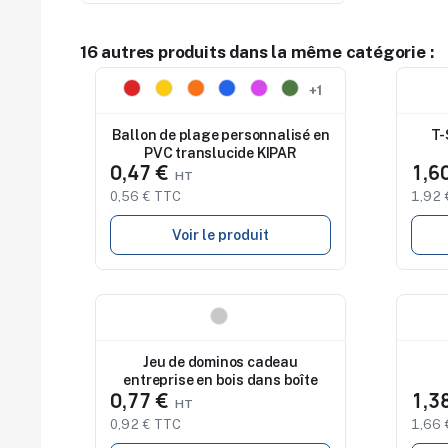
16 autres produits dans la même catégorie :
Nouveau
Nouv
+1
Ballon de plage personnalisé en
T-
PVC translucide KIPAR
0,47 €
1,6
0,56 € TTC
1,92 
Voir le produit
Nouveau
Nouv
Jeu de dominos cadeau
entreprise en bois dans boîte
0,77 €
1,3
0,92 € TTC
1,66 