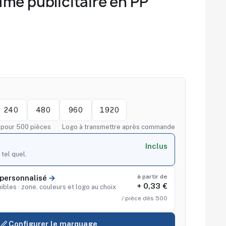
me publicitaire en PP
240
480
960
1920
f pour 500 pièces
Logo à transmettre après commande
Inclus
 tel quel.
à partir de
personnalisé
+ 0,33 €
ibles · zone, couleurs et logo au choix
/ pièce dès 500
Configurer le marquage