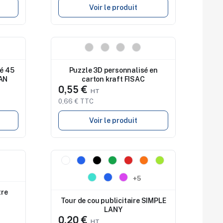
Voir le produit
Nouveau
sé 45
Puzzle 3D personnalisé en
MAN
carton kraft FISAC
0,55 €
0,66 € TTC
Voir le produit
Nouveau
+5
tre
Tour de cou publicitaire SIMPLE
LANY
0,20 €