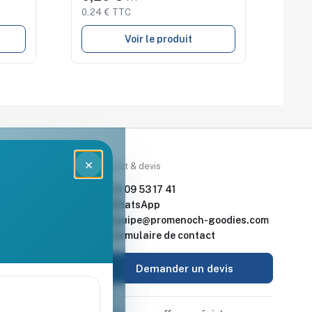
0,24 € TTC
Voir le produit
×
rces
Contact & devis
nde & devis
06 09 53 17 41
enoch Goodies
WhatsApp
equipe@promenoch-goodies.com
 retour
Formulaire de contact
urisé
Demander un devis