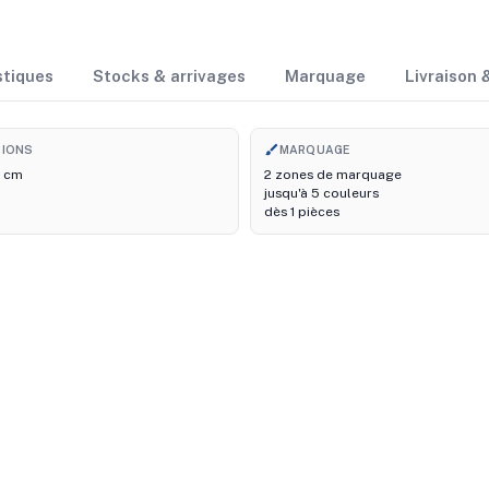
stiques
Stocks & arrivages
Marquage
Livraison
brush
SIONS
MARQUAGE
6 cm
2 zones de marquage
jusqu'à 5 couleurs
dès 1 pièces