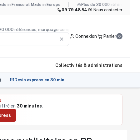
ce et Made in Europe
Plus de 20 000 références, marquage co
09 79 48 54 91
·
Nous contacter
lus de 20 000 références, marquage compris
Conseil produ
Connexion
Panier
0
clear
Collectivités & administrations
Q
Devis express en 30 min
s
hiffré en
30 minutes
.
press