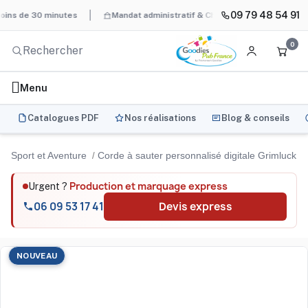
09 79 48 54 91
e 30 minutes
Mandat administratif & Chorus Pro
BAT systémat
0
Menu
Catalogues PDF
Nos réalisations
Blog & conseils
Sport et Aventure
Corde à sauter personnalisé digitale Grimluck
Production et marquage express
Urgent ?
06 09 53 17 41
Devis express
NOUVEAU