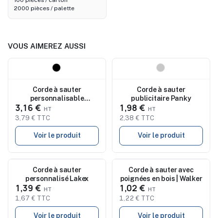
100 pièces / carton
2000 pièces / palette
VOUS AIMEREZ AUSSI
Nouveau
Nouveau
Corde à sauter
Corde à sauter
personnalisable
publicitaire Panky
3,16 €
1,98 €
réglable SNEL
3,79 € TTC
2,38 € TTC
Voir le produit
Voir le produit
Nouveau
Corde à sauter
Nouveau
Corde à sauter avec
personnalisé Lakex
poignées en bois | Walker
1,39 €
1,02 €
1,67 € TTC
1,22 € TTC
Voir le produit
Voir le produit