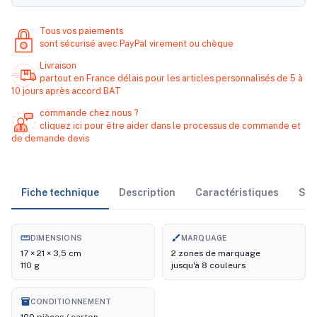
Tous vos paiements
sont sécurisé avec PayPal virement ou chèque
Livraison
partout en France délais pour les articles personnalisés de 5 à
10 jours après accord BAT
commande chez nous ?
cliquez ici pour être aider dans le processus de commande et
de demande devis
Fiche technique
Description
Caractéristiques
Sto
straighten
brush
DIMENSIONS
MARQUAGE
17 × 21 × 3,5 cm
2 zones de marquage
110 g
jusqu'à 8 couleurs
inventory_2
CONDITIONNEMENT