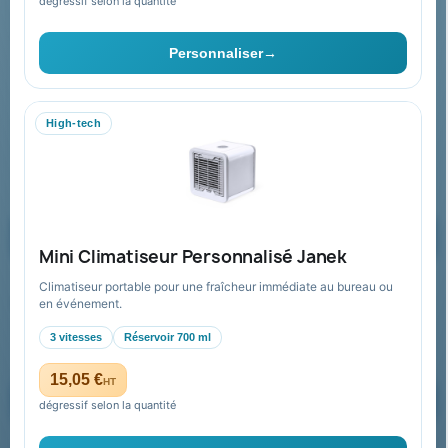
dégressif selon la quantité
Contact & devis
Personnaliser
→
06 09 53 17 41
WhatsApp
High-tech
equipe@promenoch-goodies.com
Formulaire de contact
Demander un devis
Mini Climatiseur Personnalisé Janek
Climatiseur portable pour une fraîcheur immédiate au bureau ou
Recevez nos offres spéciales
en événement.
3 vitesses
Réservoir 700 ml
15,05 €
HT
dégressif selon la quantité
Vous pouvez vous désinscrire à tout moment. Vous trouverez pour