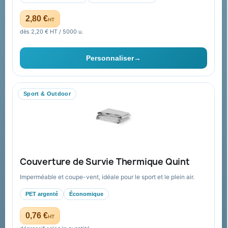
Catalogue goodies
Pourquoi nous choisir ?
2,80 €
HT
Cadeaux de fin d’année
Pourquoi ça a marché à 100%
dès 2,20 € HT / 5000 u.
pour moi ?
Ils nous ont fait confiance
Personnaliser
→
Livraison
Nous contacter
Sport & Outdoor
Aide & ressources
Guide : commande & devis
FAQ sur Promenoch Goodies Pub France
Couverture de Survie Thermique Quint
Conditions de retour
Imperméable et coupe-vent, idéale pour le sport et le plein air.
Paiement sécurisé
PET argenté
Économique
Plan du site
0,76 €
HT