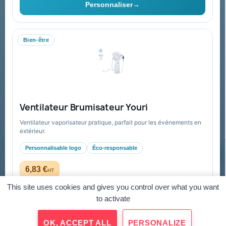
cela nos informations de contact dans les conditions d'utilisation du
Personnaliser
→
site.
Bien-être
Collectivités & administrations
Devis, mandat administratif et facturation Chorus Pro
adaptés au secteur public.
Espace collectivités
Ventilateur Brumisateur Youri
Ventilateur vaporisateur pratique, parfait pour les événements en
extérieur.
Personnalisable logo
Éco-responsable
© 2026 Goodies Pub France — Tous droits réservés
Mentions légales
CGV
Paiement sécurisé
Gestion des cookies
6,83 €
HT
dès 5,23 € HT en quantité
Virement
Mandat administratif
CB
Visa
Mastercard
This site uses cookies and gives you control over what you want
to activate
Personnaliser
→
OK, ACCEPT ALL
PERSONALIZE