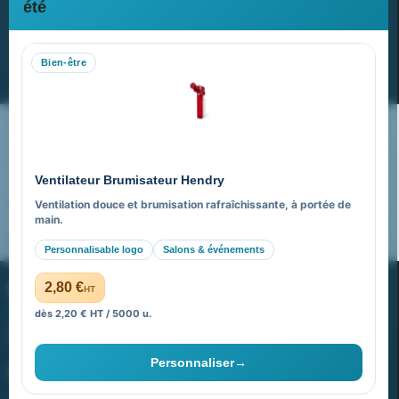
Newsletter
été
Recevez nos dernières nouvelles et nos offres spéciales
Bien-être
S’abonner
Nos expertises & accompagnement global
Pourquoi nous choisir ?
Ventilateur Brumisateur Hendry
FAQ sur Promenoch Goodies Pub France
Ventilation douce et brumisation rafraîchissante, à portée de
main.
Pourquoi ça a marché à 100% pour moi ?
Personnalisable logo
Salons & événements
PROMENOCH GOODIES
2,80 €
HT
dès 2,20 € HT / 5000 u.
Goodies Pubfrance est édité par Promenoch
Personnaliser
→
40 rue Madeleine Michelis