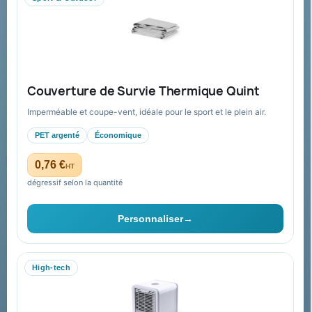
Aide & ressources
Guide : commande & devis
FAQ sur Promenoch Goodies Pub France
Couverture de Survie Thermique Quint
Conditions de retour
Imperméable et coupe-vent, idéale pour le sport et le plein air.
Paiement sécurisé
PET argenté
Économique
Plan du site
0,76 €
HT
dégressif selon la quantité
Contact & devis
Personnaliser
→
06 09 53 17 41
WhatsApp
High-tech
equipe@promenoch-goodies.com
Formulaire de contact