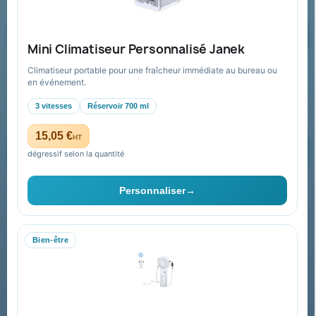
Demander un devis
Mini Climatiseur Personnalisé Janek
Climatiseur portable pour une fraîcheur immédiate au bureau ou
Recevez nos offres spéciales
en événement.
3 vitesses
Réservoir 700 ml
15,05 €
HT
dégressif selon la quantité
Vous pouvez vous désinscrire à tout moment. Vous trouverez pour
cela nos informations de contact dans les conditions d'utilisation du
Personnaliser
→
site.
Bien-être
Collectivités & administrations
Devis, mandat administratif et facturation Chorus Pro
adaptés au secteur public.