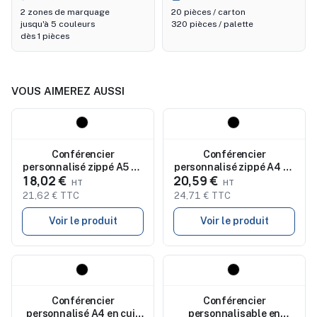
2 zones de marquage
20 pièces / carton
jusqu'à 5 couleurs
320 pièces / palette
dès 1 pièces
VOUS AIMEREZ AUSSI
Nouveau
Nouveau
Conférencier
Conférencier
personnalisé zippé A5 en
personnalisé zippé A4 en
18,02 €
20,59 €
cuir reconstitué Rosa
cuir reconstitué Josie
21,62 € TTC
24,71 € TTC
Voir le produit
Voir le produit
Nouveau
Nouveau
Conférencier
Conférencier
personnalisé A4 en cuir
personnalisable en