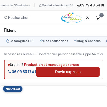
09 79 48 54 91
 de 30 minutes
Mandat administratif & Chorus Pro
BAT systém
0
Menu
Catalogues PDF
Nos réalisations
Blog & conseils
Accessoires bureau
Conférencier personnalisable zippé A4 microf
Production et marquage express
Urgent ?
06 09 53 17 41
Devis express
NOUVEAU