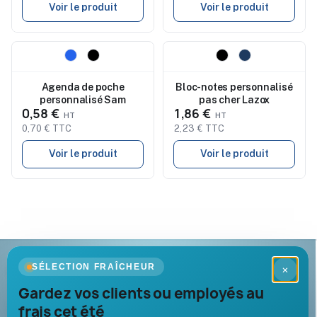
Voir le produit
Voir le produit
Nouveau
Nouveau
Agenda de poche
Bloc-notes personnalisé
personnalisé Sam
pas cher Lazox
0,58 €
1,86 €
0,70 € TTC
2,23 € TTC
Voir le produit
Voir le produit
Goodies Pub France
SÉLECTION FRAÎCHEUR
×
Objets publicitaires · par Promenoch
Gardez vos clients ou employés au
frais cet été
Votre partenaire B2B pour les goodies et cadeaux d’affaires