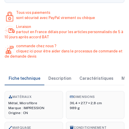
Tous vos paiements
sont sécurisé avec PayPal virement ou chèque
Livraison
partout en France délais pour les articles personnalisés de 5 à
10 jours après accord BAT
commande chez nous ?
cliquez ici pour être aider dans le processus de commande et
de demande devis
Fiche technique
Description
Caractéristiques
Ma
category
straighten
MATÉRIAUX
DIMENSIONS
Métal, Microfibre
36,4 × 27,7 × 2,8 cm
Marque : IMPRESSION
989 g
Origine : CN
brush
inventory_2
MARQUAGE
CONDITIONNEMENT