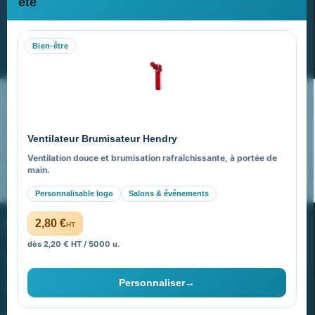
été
Recevez nos dernières nouvelles et nos offres spéciales
Bien-être
S’abonner
Nos expertises & accompagnement global
Pourquoi nous choisir ?
Ventilateur Brumisateur Hendry
FAQ sur Promenoch Goodies Pub France
Ventilation douce et brumisation rafraîchissante, à portée de
main.
Pourquoi ça a marché à 100% pour moi ?
Personnalisable logo
Salons & événements
PROMENOCH GOODIES
2,80 €
HT
dès 2,20 € HT / 5000 u.
Goodies Pubfrance est édité par Promenoch
Personnaliser
→
40 rue Madeleine Michelis