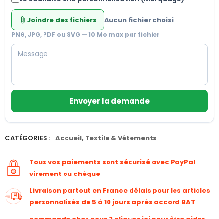
Joindre des fichiers
Aucun fichier choisi
attach_file
PNG, JPG, PDF ou SVG — 10 Mo max par fichier
Envoyer la demande
CATÉGORIES :
Accueil
,
Textile & Vêtements
Tous vos paiements sont sécurisé avec PayPal
virement ou chèque
Livraison partout en France délais pour les articles
personnalisés de 5 à 10 jours après accord BAT
commande chez nous ? cliquez ici pour être aider