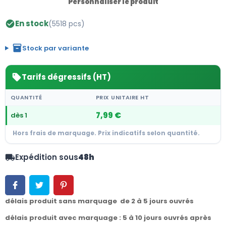
Personnaliser le produit
En stock
(5518 pcs)
check_circle
inventory_2
Stock par variante
Tarifs dégressifs (HT)
sell
QUANTITÉ
PRIX UNITAIRE HT
7,99 €
dès 1
Hors frais de marquage. Prix indicatifs selon quantité.
Expédition sous
48h
local_shipping
délais produit sans marquage de 2 à 5 jours ouvrés
délais produit avec marquage : 5 à 10 jours ouvrés après