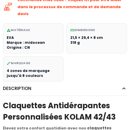
dans le processus de commande et de demande
devis
MATÉRIAUX
DIMENSIONS
category
straighten
EVA
21,5 × 29,4 × 8 cm
Marque : midocean
318 g
Origine : CN
MARQUAGE
brush
4 zones de marquage
jusqu'à 8 couleurs
DESCRIPTION
Claquettes Antidérapantes
Personnalisées KOLAM 42/43
Élevez votre confort quotidien avec nos
claquettes