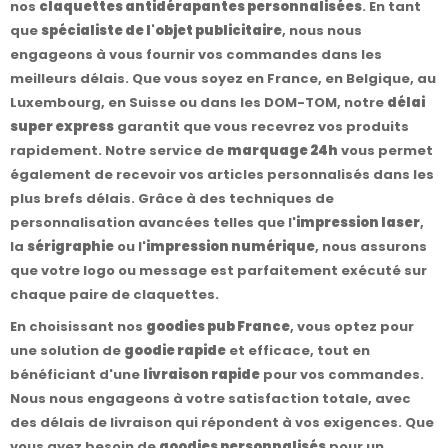
nos
claquettes antidérapantes personnalisées
. En tant
que
spécialiste de l'objet publicitaire
, nous nous
engageons à vous fournir vos commandes dans les
meilleurs délais. Que vous soyez en France, en Belgique, au
Luxembourg, en Suisse ou dans les DOM-TOM, notre
délai
super express
garantit que vous recevrez vos produits
rapidement. Notre service de
marquage 24h
vous permet
également de recevoir vos articles personnalisés dans les
plus brefs délais. Grâce à des techniques de
personnalisation avancées telles que l'
impression laser
,
la
sérigraphie
ou l'
impression numérique
, nous assurons
que votre logo ou message est parfaitement exécuté sur
chaque paire de claquettes.
En choisissant nos
goodies pub France
, vous optez pour
une solution de
goodie rapide
et efficace, tout en
bénéficiant d'une
livraison rapide
pour vos commandes.
Nous nous engageons à votre satisfaction totale, avec
des délais de livraison qui répondent à vos exigences. Que
vous ayez besoin de
goodies personnalisés
pour un