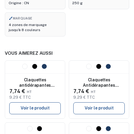
Origine : CN
250 g
brush
MARQUAGE
4 zones de marquage
jusqu'à 8 couleurs
VOUS AIMEREZ AUSSI
Nouveau
Nouveau
Claquettes
Claquettes
antidérapantes
Antidérapantes
7,74 €
7,74 €
personnalisées 40/41
Personnalisées 38/39 -
KOLAM - Confort et style
KOLAM
9,29 € TTC
9,29 € TTC
économique
Voir le produit
Voir le produit
Nouveau
Nouveau