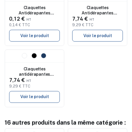
Claquettes
Claquettes
Antidérapantes
Antidérapantes
0,12 €
7,74 €
Personnalisées Confort
Personnalisées 42/43
Optimal pas cher -
KOLAM
0,14 € TTC
9,29 € TTC
KOLAM
Voir le produit
Voir le produit
Nouveau
Claquettes
antidérapantes
7,74 €
personnalisées 46/47
pas cher KOLAM
9,29 € TTC
Voir le produit
16 autres produits dans la même catégorie :