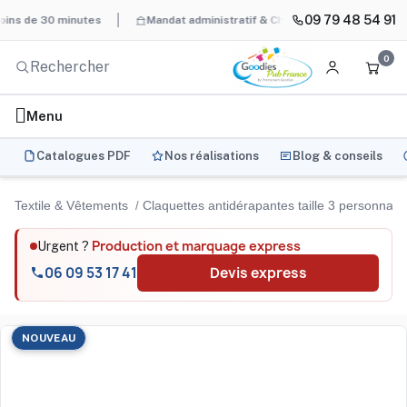
09 79 48 54 91
e 30 minutes
Mandat administratif & Chorus Pro
BAT systémati
0
Menu
Catalogues PDF
Nos réalisations
Blog & conseils
Textile & Vêtements
Claquettes antidérapantes taille 3 personnal
Production et marquage express
Urgent ?
06 09 53 17 41
Devis express
NOUVEAU