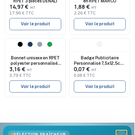
RPET 3 pièces DENALI
en RPET MARCO
14,97 €
1,88 €
17,96 € TTC
2,26 € TTC
Voir le produit
Voir le produit
Nouveau
Nouveau
Bonnet unisexe en RPET
Badge Publicitaire
polyester personnalisé -
Personnalisé 7,5x12,5cm -
3,16 €
0,07 €
CAPNIT
BADGO
3,79 € TTC
0,08 € TTC
Voir le produit
Voir le produit
SÉLECTION FRAÎCHEUR