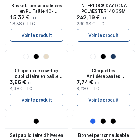
Baskets personnalisées
INTERLOCK DAYTONA
en PU Taille 40 -
POLYESTER 140 GSM
15,32 €
242,19 €
BLANCOS
18,38 € TTC
290,63 € TTC
Voir le produit
Voir le produit
Nouveau
Nouveau
Chapeau de cow-boy
Claquettes
publicitaire en paille
Antidérapantes
3,66 €
7,74 €
TEXAS
Personnalisées 44/45 -
KOLAM
4,39 € TTC
9,29 € TTC
Voir le produit
Voir le produit
Nouveau
Nouveau
Set publicitaire d'hiver en
Bonnet personnalisable