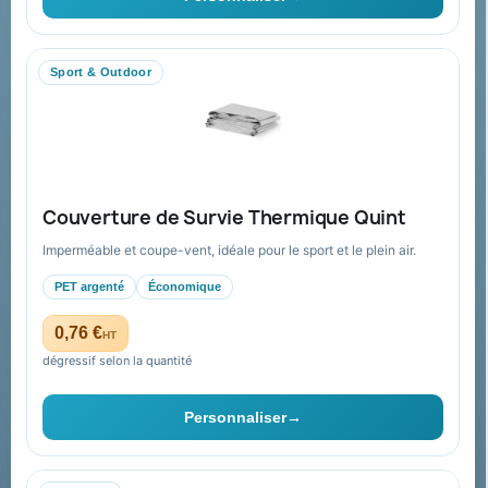
Livraison
Nous contacter
Sport & Outdoor
Aide & ressources
Guide : commande & devis
FAQ sur Promenoch Goodies Pub France
Couverture de Survie Thermique Quint
Conditions de retour
Imperméable et coupe-vent, idéale pour le sport et le plein air.
Paiement sécurisé
PET argenté
Économique
Plan du site
0,76 €
HT
dégressif selon la quantité
Contact & devis
Personnaliser
→
06 09 53 17 41
WhatsApp