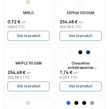
Nouveau
Nouveau
MIRLO
ESPIGA 100 GSM
0,72 €
254,48 €
0,86 € TTC
305,38 € TTC
Voir le produit
Voir le produit
Nouveau
Nouveau
WAFFLE 110 GSM
Claquettes
antidérapantes
254,48 €
7,74 €
personnalisées 40/41
KOLAM - Confort et style
305,38 € TTC
9,29 € TTC
économique
Voir le produit
Voir le produit
Nouveau
Nouveau