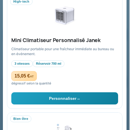
High-tech
equipe@promenoch-goodies.com
Formulaire de contact
Demander un devis
Mini Climatiseur Personnalisé Janek
Climatiseur portable pour une fraîcheur immédiate au bureau ou
Recevez nos offres spéciales
en événement.
3 vitesses
Réservoir 700 ml
15,05 €
HT
dégressif selon la quantité
Vous pouvez vous désinscrire à tout moment. Vous trouverez pour
cela nos informations de contact dans les conditions d'utilisation du
Personnaliser
→
site.
Bien-être
Collectivités & administrations