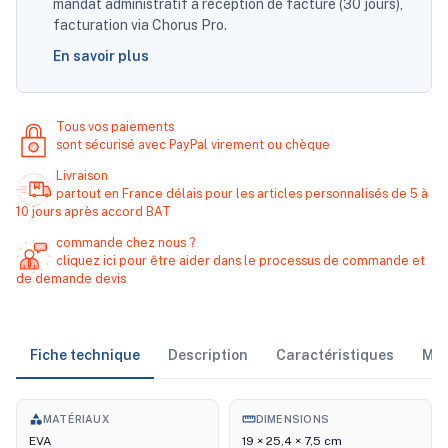
mandat administratif à réception de facture (30 jours),
facturation via Chorus Pro.
En savoir plus
Tous vos paiements
sont sécurisé avec PayPal virement ou chèque
Livraison
partout en France délais pour les articles personnalisés de 5 à
10 jours après accord BAT
commande chez nous ?
cliquez ici pour être aider dans le processus de commande et
de demande devis
Fiche technique
Description
Caractéristiques
Ma
category
straighten
MATÉRIAUX
DIMENSIONS
EVA
19 × 25,4 × 7,5 cm