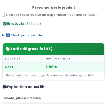
Personnaliser le produit
En stock (sous réserve de disponibilité – contactez-nous)
En stock
(2365 pcs)
check_circle
inventory_2
Stock par variante
Tarifs dégressifs (HT)
sell
QUANTITÉ
PRIX UNITAIRE HT
7,99 €
dès 1
Hors frais de marquage. Prix indicatifs selon quantité.
Expédition sous
48h
local_shipping
Désolé, plus d'articles.