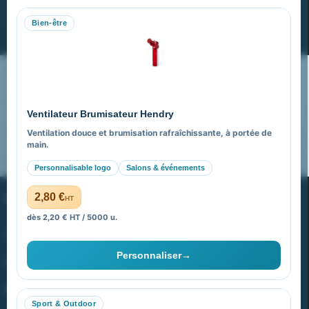
Bien-être
S’abonner
Nos expertises & accompagnement global
Pourquoi nous choisir ?
Ventilateur Brumisateur Hendry
FAQ sur Promenoch Goodies Pub France
Ventilation douce et brumisation rafraîchissante, à portée de
main.
Pourquoi ça a marché à 100% pour moi ?
Personnalisable logo
Salons & événements
PROMENOCH GOODIES
2,80 €
HT
dès 2,20 € HT / 5000 u.
Goodies Pubfrance est édité par Promenoch
Personnaliser
→
40 rue Madeleine Michelis
92 200 Neuilly
Sport & Outdoor