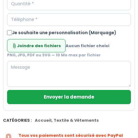
Je souhaite une personnalisation (Marquage)
Joindre des fichiers
Aucun fichier choisi
attach_file
PNG, JPG, PDF ou SVG — 10 Mo max par fichier
Envoyer la demande
CATÉGORIES :
Accueil
,
Textile & Vêtements
Tous vos paiements sont sécurisé avec PayPal