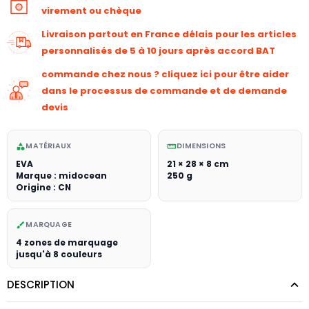
virement ou chèque
Livraison partout en France délais pour les articles
personnalisés de 5 à 10 jours après accord BAT
commande chez nous ? cliquez ici pour être aider
dans le processus de commande et de demande
devis
MATÉRIAUX
DIMENSIONS
category
straighten
EVA
21 × 28 × 8 cm
Marque : midocean
250 g
Origine : CN
MARQUAGE
brush
4 zones de marquage
jusqu'à 8 couleurs
DESCRIPTION