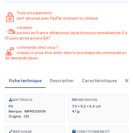
Tous vos paiements
sont sécurisé avec PayPal virement ou chèque
Livraison
partout en France délais pour les articles personnalisés de 5 à
10 jours après accord BAT
commande chez nous ?
cliquez ici pour être aider dans le processus de commande et
de demande devis
Fiche technique
Description
Caractéristiques
Ma
category
straighten
MATÉRIAUX
DIMENSIONS
PS
7,3 × 5,2 × 2,4 cm
Marque : IMPRESSION
47 g
Origine : CN
brush
inventory_2
MARQUAGE
CONDITIONNEMENT