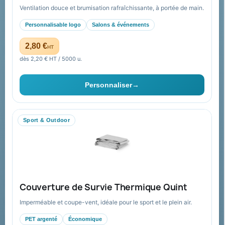
Ventilation douce et brumisation rafraîchissante, à portée de main.
Nos expertises &
Promotions
accompagnement global
Personnalisable logo
Salons & événements
Catalogue goodies
Pourquoi nous choisir ?
2,80 €
HT
Cadeaux de fin d’année
Pourquoi ça a marché à 100%
dès 2,20 € HT / 5000 u.
pour moi ?
Ils nous ont fait confiance
Personnaliser
→
Livraison
Nous contacter
Sport & Outdoor
Aide & ressources
Guide : commande & devis
FAQ sur Promenoch Goodies Pub France
Couverture de Survie Thermique Quint
Conditions de retour
Imperméable et coupe-vent, idéale pour le sport et le plein air.
Paiement sécurisé
PET argenté
Économique