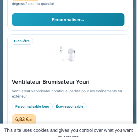
dégressif selon la quantité
Vous pouvez vous désinscrire à tout moment. Vous trouverez pour
cela nos informations de contact dans les conditions d'utilisation du
Personnaliser
→
site.
Bien-être
Collectivités & administrations
Devis, mandat administratif et facturation Chorus Pro
adaptés au secteur public.
Espace collectivités
Ventilateur Brumisateur Youri
Ventilateur vaporisateur pratique, parfait pour les événements en
extérieur.
Personnalisable logo
Éco-responsable
© 2026 Goodies Pub France — Tous droits réservés
Mentions légales
CGV
Paiement sécurisé
Gestion des cookies
6,83 €
HT
dès 5,23 € HT en quantité
Virement
Mandat administratif
CB
Visa
Mastercard
This site uses cookies and gives you control over what you want