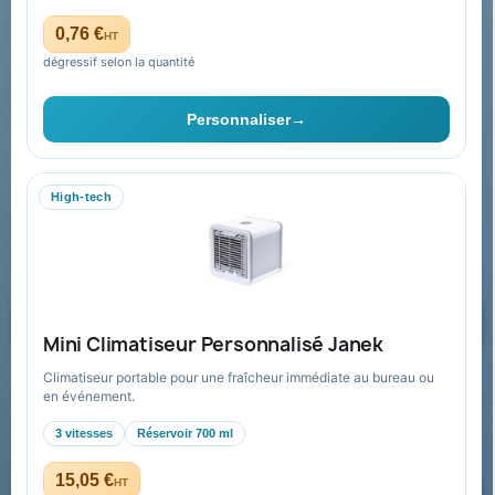
Plan du site
0,76 €
HT
dégressif selon la quantité
Contact & devis
Personnaliser
→
06 09 53 17 41
WhatsApp
High-tech
equipe@promenoch-goodies.com
Formulaire de contact
Demander un devis
Mini Climatiseur Personnalisé Janek
Climatiseur portable pour une fraîcheur immédiate au bureau ou
Recevez nos offres spéciales
en événement.
3 vitesses
Réservoir 700 ml
15,05 €
HT