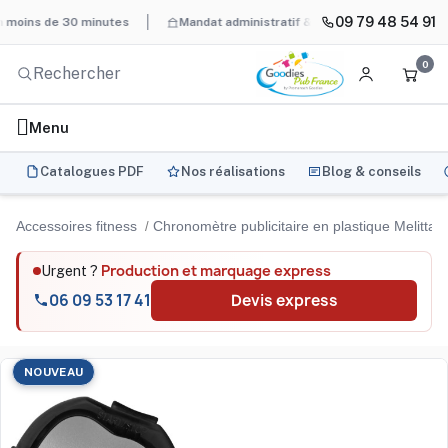
09 79 48 54 91
s de 30 minutes
Mandat administratif & Chorus Pro
BAT systé
0
Menu
Catalogues PDF
Nos réalisations
Blog & conseils
Accessoires fitness
Chronomètre publicitaire en plastique Melitta
Production et marquage express
Urgent ?
06 09 53 17 41
Devis express
NOUVEAU