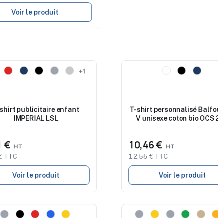
Voir le produit
eau
Nouveau
+1
shirt publicitaire enfant
T-shirt personnalisé Balfo
IMPERIAL LSL
V unisexe coton bio OCS
g/m²
1 €
10,46 €
€ TTC
12,55 € TTC
Voir le produit
Voir le produit
eau
Nouveau