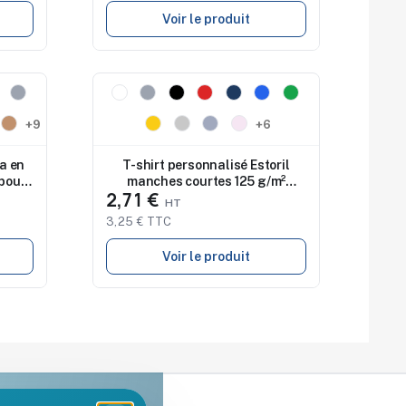
Voir le produit
Nouveau
+9
+6
a en
T-shirt personnalisé Estoril
 pour
manches courtes 125 g/m²
2,71 €
enfant
3,25 € TTC
Voir le produit