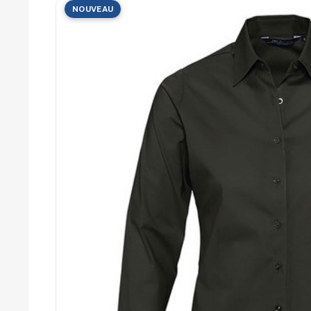
Cérémonies
NOUVEAU
Récompenses
Été et plage
Campagnes RSE
Voyages d'affaires
Animations
commerciales
Entreprises
Collectivités
Administrations
Écoles
Associations
Comités d'entreprise
Agences
événementielles
Hôtellerie
Restauration
Domaines viticoles
Maisons de luxe
Marchés publics
Chambres de