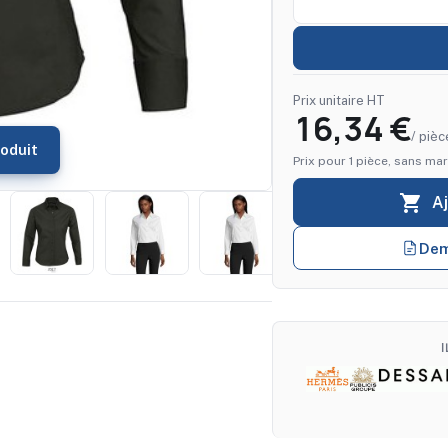
Prix unitaire HT
16,34 €
/ pièc
oduit
Prix pour 1 pièce, sans mar

A
Dem