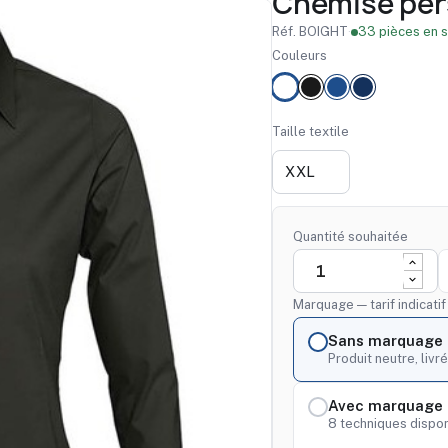
Chemise per
Réf. BOIGHT
·
33 pièces en 
Couleurs
Taille textile
Quantité souhaitée
Marquage — tarif indicati
Sans marquage
Produit neutre, livré
Avec marquage 
8 techniques dispon