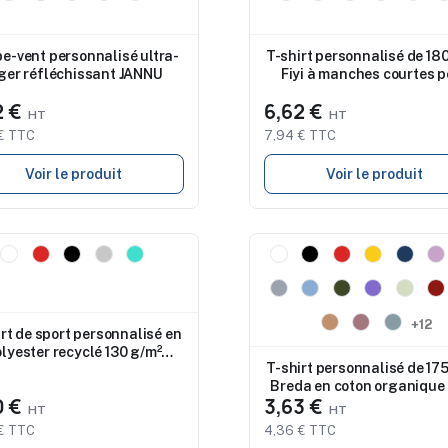
e-vent personnalisé ultra-
T-shirt personnalisé de 18
ger réfléchissant JANNU
Fiyi à manches courtes p
femme
2 €
6,62 €
€ TTC
7,94 € TTC
Voir le produit
Voir le produit
eau
Nouveau
+12
rt de sport personnalisé en
lyester recyclé 130 g/m²
T-shirt personnalisé de 17
SOCHI
Breda en coton organique
0 €
3,63 €
homme
€ TTC
4,36 € TTC