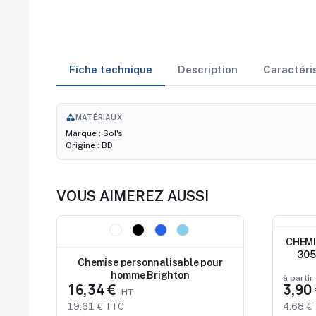
Fiche technique
Description
Caractéri
category
MATÉRIAUX
Marque : Sol's
Origine : BD
VOUS AIMEREZ AUSSI
Nouveau
Nouve
CHEMI
305
Chemise personnalisable pour
SATI
homme Brighton
à partir
16,34 €
3,90
19,61 € TTC
4,68 €