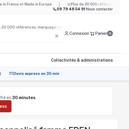
et Made in Europe
Plus de 20 000 références, marquage compr
09 79 48 54 91
·
Nous contacter
plus de 20 000 références, marquage compris
Conseil prod
Connexion
Panier
0
clear
Collectivités & administrations
Q
Devis express en 30 min
ffré en
30 minutes
.
ress