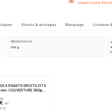
cliquez ici pour être
stiques
Stocks & arrivages
Marquage
Livraison
straighten
br
DIMENSIONS
266 g
4
j
au
SE A RABATS DROITS 217 X
 mm - COUVERTURE 380g
MAT QUADRI RECTO - SANS
 de
PELLICULAGE
 €
 TTC