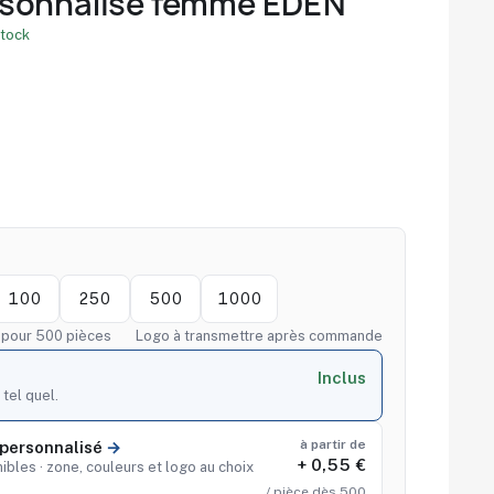
sonnalisé femme EDEN
stock
100
250
500
1000
f pour 500 pièces
Logo à transmettre après commande
Inclus
 tel quel.
à partir de
personnalisé
+ 0,55 €
ibles · zone, couleurs et logo au choix
/ pièce dès 500