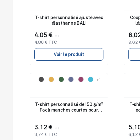
T-shirt personnalisé ajusté avec
Coup
élasthanne BALI
lé
4,05 €
8,0
4,86 € TTC
9,62 
Voir le produit
Nouveau
Nouv
+1
T-shirt personnalisé de 150 g/m²
T-shi
Fox à manches courtes pour
po
femme
3,12 €
5,1
3,74 € TTC
6,12 