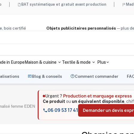
BAT systématique et gratuit avant production
Made in France 
é, liège, bois certifié
Objets publicitaires personnalisés
— 
de in Europe
Maison & cuisine
Textile & mode
Plus
alisations
Blog & conseils
Comment commander
FA
Production et marquage express
Urgent ?
Ce produit
ou
un équivalent disponible
, chi
nnalisé femme EDEN
06 09 53 17 41
Demander un devis exp