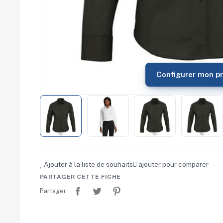
commerce
Salons
professionnels
Séminaires
Team building
Portes ouvertes
Cadeaux d'entreprise
Configurer mon pr
Fin d'année
Rentrée
Cérémonies
Récompenses
Été et plage
Campagnes RSE
Voyages d'affaires
Animations
commerciales
Ajouter à la liste de souhaits
ajouter pour comparer
PARTAGER CETTE FICHE
Partager
Tweet
Pinterest
Partager