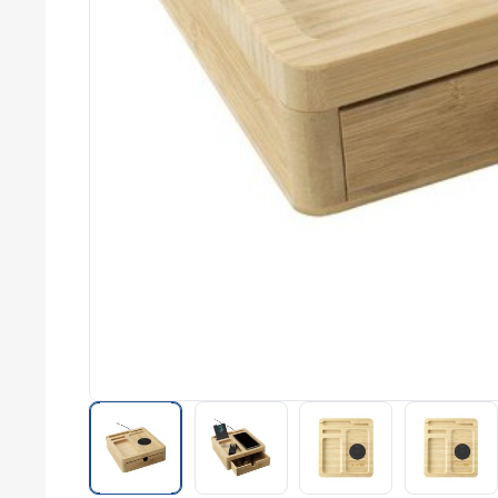
commerce
Salons
professionnels
Séminaires
Team building
Portes ouvertes
Cadeaux d'entreprise
Fin d'année
Rentrée
Cérémonies
Récompenses
Été et plage
Campagnes RSE
Voyages d'affaires
Animations
commerciales