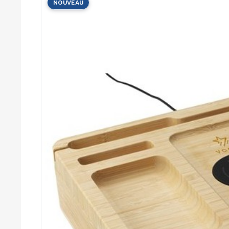
NOUVEAU
Cérémonies
Récompenses
Été et plage
Campagnes RSE
Voyages d'affaires
Animations
commerciales
Entreprises
Collectivités
Administrations
Écoles
Associations
Comités d'entreprise
Agences
événementielles
Hôtellerie
Restauration
Domaines viticoles
Maisons de luxe
Marchés publics
Chambres de