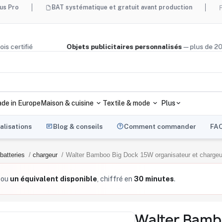
BAT systématique et gratuit avant production
Made in F
iège, bois certifié
Objets publicitaires personnalisés
— plu
de in Europe
Maison & cuisine
Textile & mode
Plus
alisations
Blog & conseils
Comment commander
FA
batteries
chargeur
Walter Bamboo Big Dock 15W organisateur et chargeu
ou
un équivalent disponible
, chiffré en
30 minutes
.
Walter Bamb