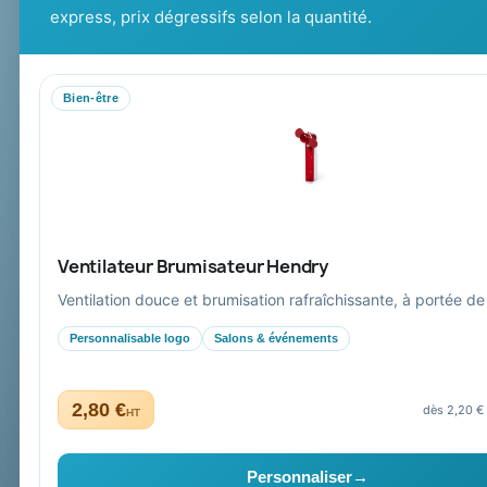
Cadeaux de fi
conseil, marquage et livraison pour
express, prix dégressifs selon la quantité.
entreprises, collectivités et
administrations.
Bien-être
Mandat administratif & Chorus Pro
Paiement sécurisé
Expédition suivie
Ventilateur Brumisateur Hendry
Ventilation douce et brumisation rafraîchissante, à portée de
Personnalisable logo
Salons & événements
2,80 €
dès 2,20 €
HT
Collectivités & administrations
Devis, mandat administratif et facturation Chorus Pro ad
Personnaliser
→