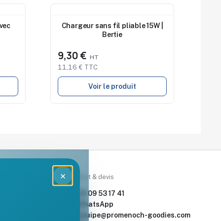
Nouveau
vec
Chargeur sans fil pliable 15W |
Bertie
9,30 €
11,16 € TTC
Voir le produit
×
rces
Contact & devis
nde & devis
06 09 53 17 41
enoch Goodies
WhatsApp
equipe@promenoch-goodies.com