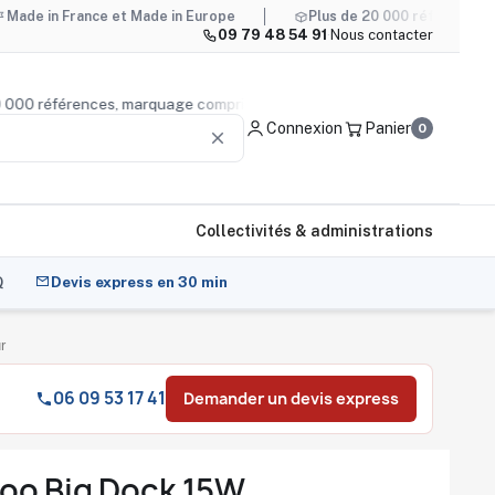
rance et Made in Europe
Plus de 20 000 références, marquage
09 79 48 54 91
·
Nous contacter
s de 20 000 références, marquage compris
Conseil produit
Connexion
Panier
0
clear
Collectivités & administrations
Q
Devis express en 30 min
r
06 09 53 17 41
Demander un devis express
oo Big Dock 15W