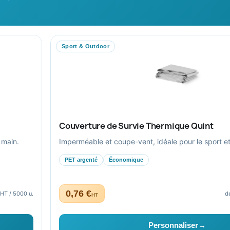
n d’année
Pourquoi nous choisir ?
Conditions de
Pourquoi ça a marché à 100%
Paiement séc
pour moi ?
Plan du site
Ils nous ont fait confiance
Sport & Outdoor
Livraison
Nous contacter
Couverture de Survie Thermique Quint
 main.
Imperméable et coupe-vent, idéale pour le sport et l
PET argenté
Économique
0,76 €
 HT / 5000 u.
d
HT
aptés au secteur public.
Personnaliser
→