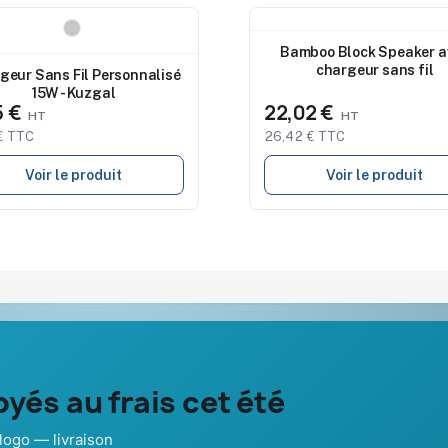
eau
Nouveau
Bamboo Block Speaker a
chargeur sans fil
geur Sans Fil Personnalisé
15W - Kuzgal
5 €
22,02 €
€ TTC
26,42 € TTC
Voir le produit
Voir le produit
Notre société
Aide & ressou
yés au frais cet été
À propos
Guide : comma
Nos expertises &
FAQ sur Prom
dies
accompagnement global
Pub France
logo — livraison