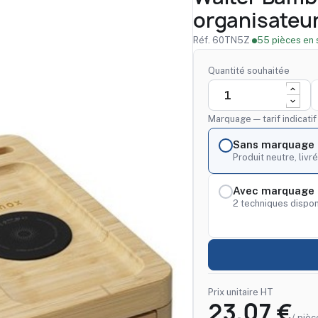
organisateur
Réf. 60TN5Z
·
55 pièces en 
Quantité souhaitée
Marquage — tarif indicati
Sans marquage
Produit neutre, livré
Avec marquage 
2 techniques dispon
Prix unitaire HT
23,07 €
/ pièc