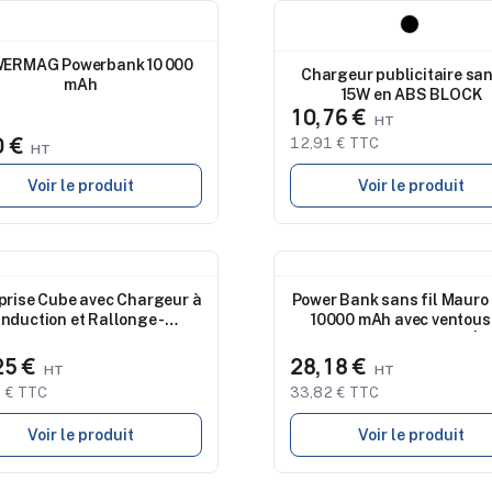
eau
Nouveau
ERMAG Powerbank 10 000
Chargeur publicitaire san
mAh
15W en ABS BLOCK
10,76 €
0 €
12,91 € TTC
Voir le produit
Voir le produit
eau
Nouveau
prise Cube avec Chargeur à
Power Bank sans fil Mauro
Induction et Rallonge -
10000 mAh avec ventous
Multifonctionnel
chargeur sans fil 10W | S
25 €
28,18 €
 € TTC
33,82 € TTC
Voir le produit
Voir le produit