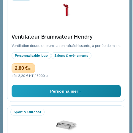
Mandat administratif & Chorus Pro
Paiement sécurisé
Expédition suivie
Nos produits
Notre société
Ventilateur Brumisateur Hendry
Nouveautés
À propos
Ventilation douce et brumisation rafraîchissante, à portée de main.
Nos expertises &
Promotions
accompagnement global
Personnalisable logo
Salons & événements
Catalogue goodies
Pourquoi nous choisir ?
2,80 €
HT
Cadeaux de fin d’année
Pourquoi ça a marché à 100%
dès 2,20 € HT / 5000 u.
pour moi ?
Ils nous ont fait confiance
Personnaliser
→
Livraison
Nous contacter
Sport & Outdoor
Aide & ressources