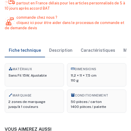
partout en France délais pour les articles personnalisés de 5 à
10 jours après accord BAT
commande chez nous ?
cliquez ici pour être aider dans le processus de commande et
de demande devis
Fiche technique
Description
Caractéristiques
Ma
category
straighten
MATÉRIAUX
DIMENSIONS
Sans Fil 15W, Ajustable
11,2 × 11 × 7,5 cm
110 g
brush
inventory_2
MARQUAGE
CONDITIONNEMENT
2 zones de marquage
50 pièces / carton
jusqu'à 1 couleurs
1400 pièces / palette
VOUS AIMEREZ AUSSI