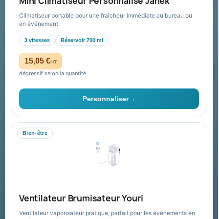
Mini Climatiseur Personnalisé Janek
Climatiseur portable pour une fraîcheur immédiate au bureau ou
Recevez nos offres spéciales
en événement.
3 vitesses
Réservoir 700 ml
15,05 €
HT
dégressif selon la quantité
Vous pouvez vous désinscrire à tout moment. Vous trouverez pour
cela nos informations de contact dans les conditions d'utilisation du
Personnaliser
→
site.
Bien-être
Collectivités & administrations
Devis, mandat administratif et facturation Chorus Pro
adaptés au secteur public.
Espace collectivités
Ventilateur Brumisateur Youri
Ventilateur vaporisateur pratique, parfait pour les événements en