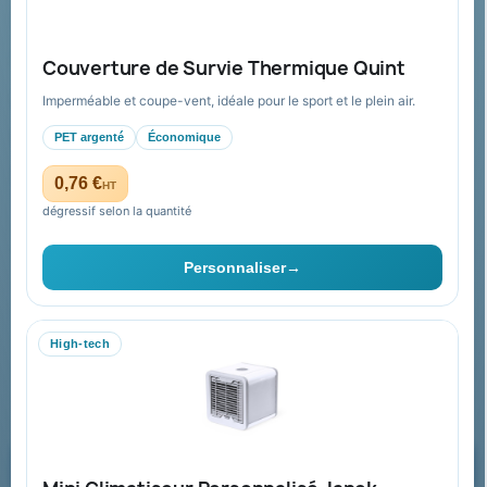
Guide : commande & devis
FAQ sur Promenoch Goodies Pub France
Couverture de Survie Thermique Quint
Conditions de retour
Imperméable et coupe-vent, idéale pour le sport et le plein air.
Paiement sécurisé
PET argenté
Économique
Plan du site
0,76 €
HT
dégressif selon la quantité
Contact & devis
Personnaliser
→
06 09 53 17 41
WhatsApp
High-tech
equipe@promenoch-goodies.com
Formulaire de contact
Demander un devis