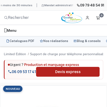
09 79 48 54 91
ns de 30 minutes
Mandat administratif & Chorus Pro
BAT syst
0
Menu
Catalogues PDF
Nos réalisations
Blog & conseils
Limited Edition
Support de charge pour téléphone personnalisabl
Production et marquage express
Urgent ?
06 09 53 17 41
Devis express
NOUVEAU