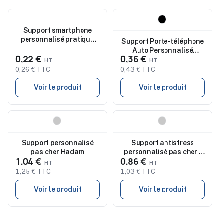
Nouveau
Nouveau
Support smartphone
personnalisé pratique
Support Porte-téléphone
pas cher Farty
Auto Personnalisé
0,22 €
0,36 €
Pratique Dazler pas cher
0,26 € TTC
0,43 € TTC
Voir le produit
Voir le produit
Nouveau
Nouveau
Support personnalisé
Support antistress
pas cher Hadam
personnalisé pas cher -
1,04 €
0,86 €
Terap
1,25 € TTC
1,03 € TTC
Voir le produit
Voir le produit