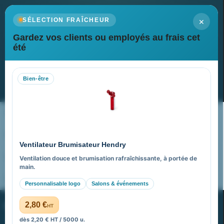
×
SÉLECTION FRAÎCHEUR
Gardez vos clients ou employés au frais cet
Newsletter
été
Recevez nos dernières nouvelles et nos offres spéciales
Bien-être
S’abonner
Nos expertises & accompagnement global
Pourquoi nous choisir ?
Ventilateur Brumisateur Hendry
FAQ sur Promenoch Goodies Pub France
Ventilation douce et brumisation rafraîchissante, à portée de
main.
Pourquoi ça a marché à 100% pour moi ?
Personnalisable logo
Salons & événements
PROMENOCH GOODIES
2,80 €
HT
dès 2,20 € HT / 5000 u.