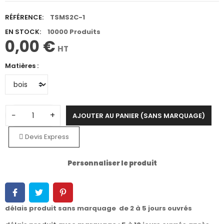
RÉFÉRENCE:
TSMS2C-1
EN STOCK:
10000 Produits
0,00 €
HT
Matières :
−
+
AJOUTER AU PANIER (SANS MARQUAGE)
Devis Express
Personnaliser le produit
délais produit sans marquage de 2 à 5 jours ouvrés