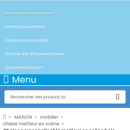
Nos sublimes réalisations !
Eventail personnalisé
chapeau personnalisé
Goodies été 100% personnalisé
Qui sommes Nous ?
Menu
MAISON
mobilier
chaise metteur en scène