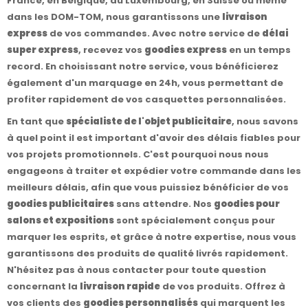
France, en Belgique, au Luxembourg, en Suisse ou même
dans les DOM-TOM, nous garantissons une
livraison
express
de vos commandes. Avec notre service de
délai
super express
, recevez vos
goodies express
en un temps
record. En choisissant notre service, vous bénéficierez
également d'un marquage en 24h, vous permettant de
profiter rapidement de vos casquettes personnalisées.
En tant que
spécialiste de l'objet publicitaire
, nous savons
à quel point il est important d'avoir des délais fiables pour
vos projets promotionnels. C'est pourquoi nous nous
engageons à traiter et expédier votre commande dans les
meilleurs délais, afin que vous puissiez bénéficier de vos
goodies publicitaires
sans attendre. Nos
goodies pour
salons et expositions
sont spécialement conçus pour
marquer les esprits, et grâce à notre expertise, nous vous
garantissons des produits de qualité livrés rapidement.
N'hésitez pas à nous contacter pour toute question
concernant la
livraison rapide
de vos produits. Offrez à
vos clients des
goodies personnalisés
qui marquent les