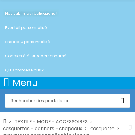
Nos sublimes réalisations !
Eventail personnalisé
chapeau personnalisé
Goodies été 100% personnalisé
Qui sommes Nous ?
Menu
TEXTILE - MODE - ACCESSOIRES
casquettes - bonnets - chapeaux
casquette