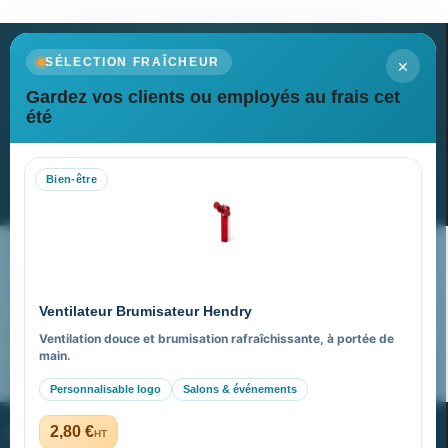
×
SÉLECTION FRAÎCHEUR
Gardez vos clients ou employés au frais cet
Newsletter
été
Recevez nos dernières nouvelles et nos offres spéciales
Bien-être
S’abonner
Nos expertises & accompagnement global
Pourquoi nous choisir ?
Ventilateur Brumisateur Hendry
FAQ sur Promenoch Goodies Pub France
Ventilation douce et brumisation rafraîchissante, à portée de
main.
Pourquoi ça a marché à 100% pour moi ?
Personnalisable logo
Salons & événements
PROMENOCH GOODIES
2,80 €
HT