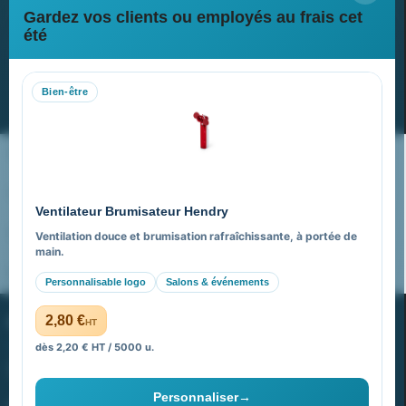
Gardez vos clients ou employés au frais cet
Newsletter
été
Recevez nos dernières nouvelles et nos offres spéciales
Bien-être
S’abonner
Nos expertises & accompagnement global
Pourquoi nous choisir ?
Ventilateur Brumisateur Hendry
FAQ sur Promenoch Goodies Pub France
Ventilation douce et brumisation rafraîchissante, à portée de
main.
Pourquoi ça a marché à 100% pour moi ?
Personnalisable logo
Salons & événements
PROMENOCH GOODIES
2,80 €
HT
dès 2,20 € HT / 5000 u.
Goodies Pubfrance est édité par Promenoch
Personnaliser
→