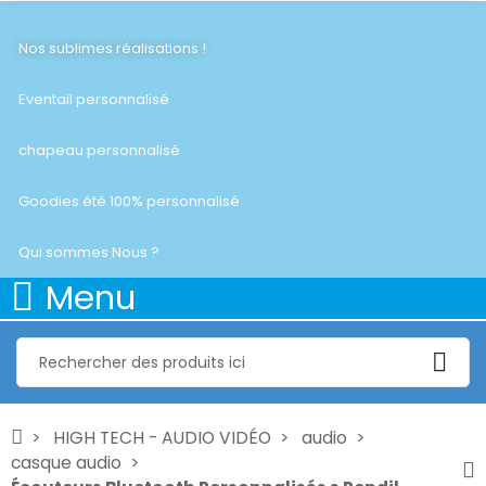
Nos sublimes réalisations !
Eventail personnalisé
chapeau personnalisé
Goodies été 100% personnalisé
Qui sommes Nous ?
Menu
HIGH TECH - AUDIO VIDÉO
audio
casque audio