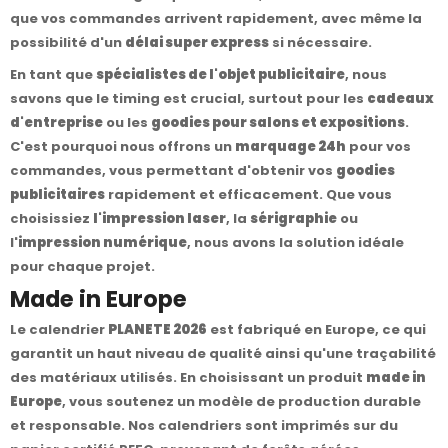
que vos commandes arrivent rapidement, avec même la
possibilité d'un
délai super express
si nécessaire.
En tant que
spécialistes de l'objet publicitaire
, nous
savons que le timing est crucial, surtout pour les
cadeaux
d'entreprise
ou les
goodies pour salons et expositions
.
C'est pourquoi nous offrons un
marquage 24h
pour vos
commandes, vous permettant d'obtenir vos
goodies
publicitaires
rapidement et efficacement. Que vous
choisissiez
l'impression laser
, la
sérigraphie
ou
l'
impression numérique
, nous avons la solution idéale
pour chaque projet.
Made in Europe
Le calendrier
PLANETE 2026
est fabriqué en Europe, ce qui
garantit un haut niveau de qualité ainsi qu'une traçabilité
des matériaux utilisés. En choisissant un produit
made in
Europe
, vous soutenez un modèle de production durable
et responsable. Nos calendriers sont imprimés sur du