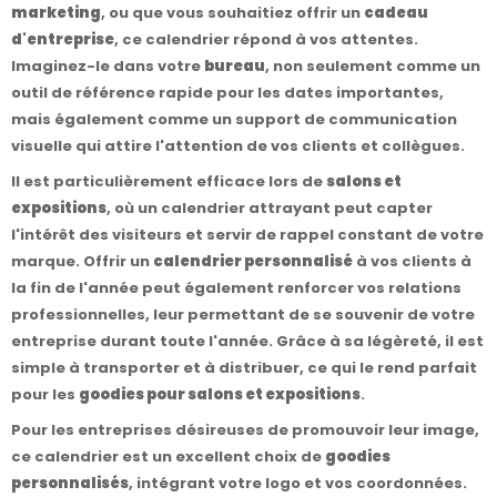
marketing
, ou que vous souhaitiez offrir un
cadeau
d'entreprise
, ce calendrier répond à vos attentes.
Imaginez-le dans votre
bureau
, non seulement comme un
outil de référence rapide pour les dates importantes,
mais également comme un support de communication
visuelle qui attire l'attention de vos clients et collègues.
Il est particulièrement efficace lors de
salons et
expositions
, où un calendrier attrayant peut capter
l'intérêt des visiteurs et servir de rappel constant de votre
marque. Offrir un
calendrier personnalisé
à vos clients à
la fin de l'année peut également renforcer vos relations
professionnelles, leur permettant de se souvenir de votre
entreprise durant toute l'année. Grâce à sa légèreté, il est
simple à transporter et à distribuer, ce qui le rend parfait
pour les
goodies pour salons et expositions
.
Pour les entreprises désireuses de promouvoir leur image,
ce calendrier est un excellent choix de
goodies
personnalisés
, intégrant votre logo et vos coordonnées.