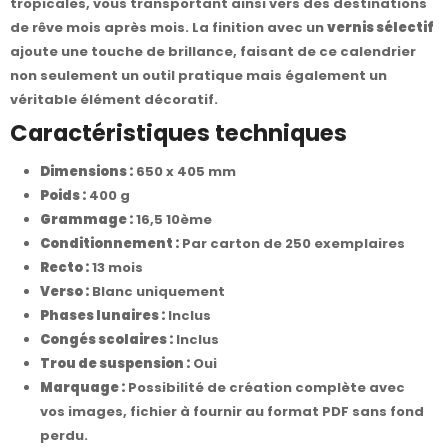
tropicales, vous transportant ainsi vers des destinations
de rêve mois après mois. La finition avec un
vernis sélectif
ajoute une touche de brillance, faisant de ce calendrier
non seulement un outil pratique mais également un
véritable élément décoratif.
Caractéristiques techniques
Dimensions :
650 x 405 mm
Poids :
400 g
Grammage :
16,5 10ème
Conditionnement :
Par carton de 250 exemplaires
Recto :
13 mois
Verso :
Blanc uniquement
Phases lunaires :
Inclus
Congés scolaires :
Inclus
Trou de suspension :
Oui
Marquage :
Possibilité de création complète avec
vos images, fichier à fournir au format PDF sans fond
perdu.