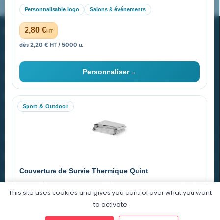
Pourquoi ça a marché à 100% pour moi ?
Personnalisable logo
Salons & événements
PROMENOCH GOODIES
2,80 €
HT
dès 2,20 € HT / 5000 u.
Goodies Pubfrance est édité par Promenoch
Personnaliser
→
40 rue Madeleine Michelis
92 200 Neuilly
Sport & Outdoor
equipe@promenoch-goodies.com
VOTRE COMPTE
NOTRE SITE
Couverture de Survie Thermique Quint
NOTRE SOCIÉTÉ
Imperméable et coupe-vent, idéale pour le sport et le plein air.
This site uses cookies and gives you control over what you want
PET argenté
Économique
to activate