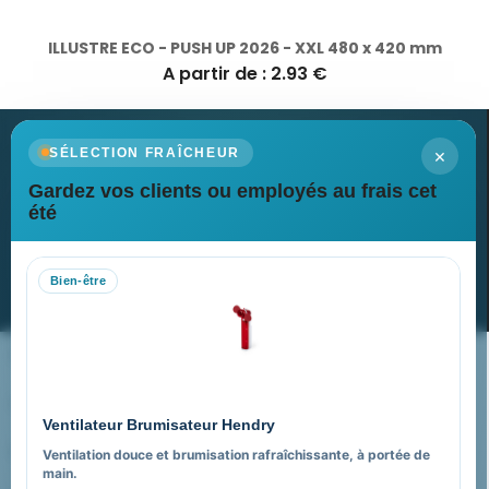
ILLUSTRE ECO - PUSH UP 2026 - XXL 480 x 420 mm
A partir de : 2.93 €
×
SÉLECTION FRAÎCHEUR
Gardez vos clients ou employés au frais cet
Newsletter
été
Recevez nos dernières nouvelles et nos offres spéciales
Bien-être
S’abonner
Nos expertises & accompagnement global
Pourquoi nous choisir ?
Ventilateur Brumisateur Hendry
FAQ sur Promenoch Goodies Pub France
Ventilation douce et brumisation rafraîchissante, à portée de
main.