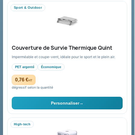
Nous contacter
Sport & Outdoor
Aide & ressources
Guide : commande & devis
FAQ sur Promenoch Goodies Pub France
Couverture de Survie Thermique Quint
Conditions de retour
Imperméable et coupe-vent, idéale pour le sport et le plein air.
Paiement sécurisé
PET argenté
Économique
Plan du site
0,76 €
HT
dégressif selon la quantité
Contact & devis
Personnaliser
→
06 09 53 17 41
WhatsApp
High-tech
equipe@promenoch-goodies.com