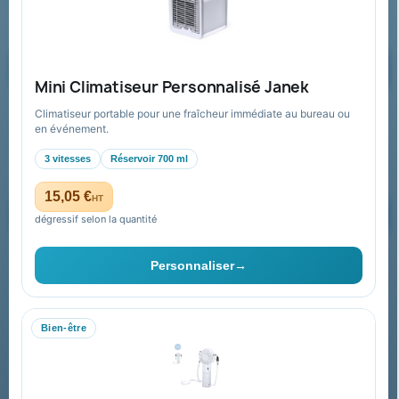
Formulaire de contact
Demander un devis
Mini Climatiseur Personnalisé Janek
Climatiseur portable pour une fraîcheur immédiate au bureau ou
Recevez nos offres spéciales
en événement.
3 vitesses
Réservoir 700 ml
15,05 €
HT
dégressif selon la quantité
Vous pouvez vous désinscrire à tout moment. Vous trouverez pour
cela nos informations de contact dans les conditions d'utilisation du
Personnaliser
→
site.
Bien-être
Collectivités & administrations
Devis, mandat administratif et facturation Chorus Pro
adaptés au secteur public.