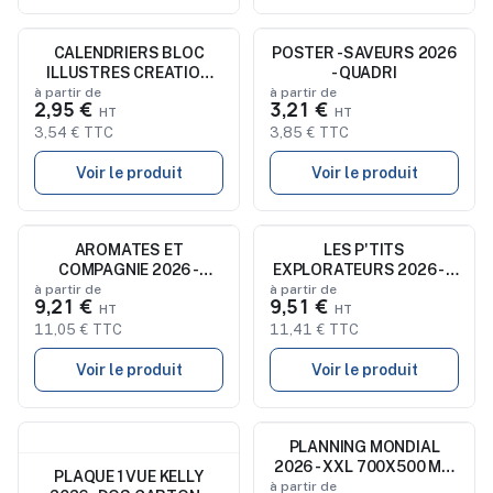
Nouveau
CALENDRIERS BLOC
POSTER - SAVEURS 2026
Nouveau
ILLUSTRES CREATION
- QUADRI
2026 - 210 x 330 mm - 6
à partir de
à partir de
2,95 €
3,21 €
FEUILLETS - RELIURE
SPIRALE EN TETE
3,54 € TTC
3,85 € TTC
Voir le produit
Voir le produit
Nouveau
AROMATES ET
Nouveau
LES P'TITS
COMPAGNIE 2026 -
EXPLORATEURS 2026 - 6
SMALL 330 x 330 mm -
FEUILLETS - RELIURE
à partir de
à partir de
9,21 €
9,51 €
MARQUAGE 1 COULEUR -
BAGUETTE - MARQUAGE 1
RELIURE BAGUETTE
COULEUR
11,05 € TTC
11,41 € TTC
Voir le produit
Voir le produit
Nouveau
Nouveau
PLANNING MONDIAL
2026 - XXL 700X500 MM
PLAQUE 1 VUE KELLY
LEGER 400G - RECTO
à partir de