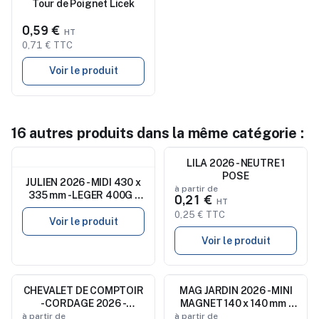
Tour de Poignet Licek
0,59 €
0,71 € TTC
Voir le produit
16 autres produits dans la même catégorie :
Nouveau
Nouveau
LILA 2026 - NEUTRE 1
POSE
JULIEN 2026 - MIDI 430 x
à partir de
335 mm - LEGER 400G -
0,21 €
SANS MARQUAGE - 1
0,25 € TTC
TROU EN TETE
Voir le produit
Voir le produit
CHEVALET DE COMPTOIR
Nouveau
Nouveau
MAG JARDIN 2026 - MINI
- CORDAGE 2026 -
MAGNET 140 x 140 mm -
QUADRI
QUADRI
à partir de
à partir de