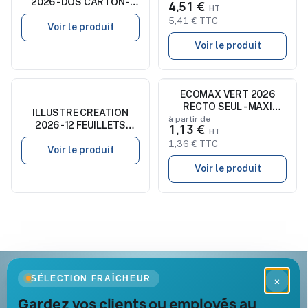
2026 - DOS CARTON -
4,51 €
SEUL - SANS MARQUAGE
EURO BLOC - SANS
5,41 € TTC
MARQUAGE
Voir le produit
Voir le produit
Nouveau
Nouveau
ECOMAX VERT 2026
RECTO SEUL - MAXI
ILLUSTRE CREATION
LEGER SOUPLE -
à partir de
2026 - 12 FEUILLETS
1,13 €
650x405MM - SANS
FORMAT 300x420mm -
MARQUAGE - 1 TROU EN
1,36 € TTC
IMPRESSION QUADRI
Voir le produit
TETE
RECTO SUR PAPIER
Voir le produit
170GrCB - RELIURE
SPIRALE BLANCHE -
Goodies Pub France
SÉLECTION FRAÎCHEUR
×
Objets publicitaires · par Promenoch
Gardez vos clients ou employés au