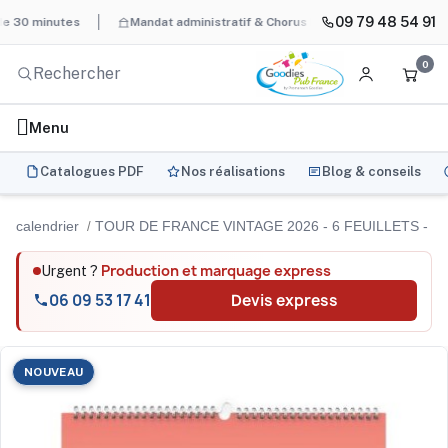
09 79 48 54 91
nutes
Mandat administratif & Chorus Pro
BAT systématique et 
0
Menu
Catalogues PDF
Nos réalisations
Blog & conseils
calendrier
TOUR DE FRANCE VINTAGE 2026 - 6 FEUILLETS -
Production et marquage express
Urgent ?
06 09 53 17 41
Devis express
NOUVEAU