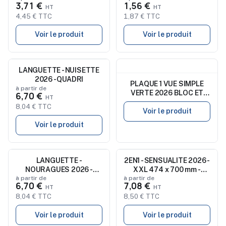
3,71 €
1,56 €
4,45 € TTC
1,87 € TTC
Voir le produit
Voir le produit
Nouveau
LANGUETTE - NUISETTE
Nouveau
2026 - QUADRI
PLAQUE 1 VUE SIMPLE
à partir de
VERTE 2026 BLOC ET
6,70 €
DOS CARTON AGRAFES
8,04 € TTC
SANS MARQUAGE
Voir le produit
Voir le produit
Nouveau
LANGUETTE -
2EN1 - SENSUALITE 2026 -
Nouveau
NOURAGUES 2026 -
XXL 474 x 700 mm -
QUADRI
MARQUAGE 1 COULEUR
à partir de
à partir de
6,70 €
7,08 €
8,04 € TTC
8,50 € TTC
Voir le produit
Voir le produit