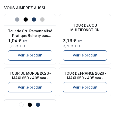
VOUS AIMEREZ AUSSI
Nouveau
Nouveau
TOUR DE COU
MULTIFONCTION
Tour de Cou Personnalisé
MICROFIBRE
Pratique Rehony pas
1,04 €
3,13 €
cher
1,25 € TTC
3,76 € TTC
Voir le produit
Voir le produit
TOUR DU MONDE 2026 -
Nouveau
TOUR DE FRANCE 2026 -
Nouveau
MAXI 650 x 405 mm -
MAXI 650 x 405 mm -
LEGER 400G - DOS
LEGER 400G - DOS
CUISINE - SANS
CUISINE - SANS
Voir le produit
Voir le produit
MARQUAGE - 1 TROU EN
MARQUAGE - 1 TROU EN
TETE
TETE
Nouveau