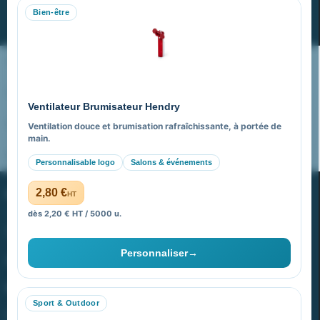
Bien-être
S’abonner
Nos expertises & accompagnement global
Pourquoi nous choisir ?
Ventilateur Brumisateur Hendry
FAQ sur Promenoch Goodies Pub France
Ventilation douce et brumisation rafraîchissante, à portée de
main.
Pourquoi ça a marché à 100% pour moi ?
Personnalisable logo
Salons & événements
PROMENOCH GOODIES
2,80 €
HT
dès 2,20 € HT / 5000 u.
Goodies Pubfrance est édité par Promenoch
Personnaliser
→
40 rue Madeleine Michelis
92 200 Neuilly
Sport & Outdoor
equipe@promenoch-goodies.com