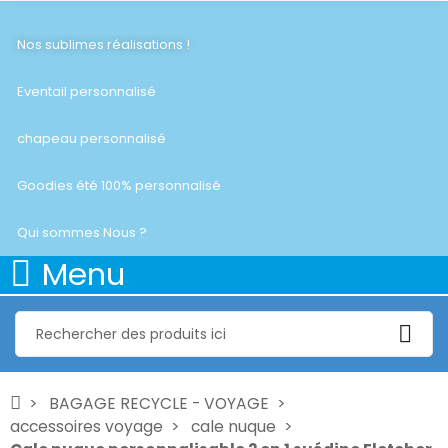
Nos sublimes réalisations !
Eventail personnalisé
chapeau personnalisé
Goodies été 100% personnalisé
Qui sommes Nous ?
Menu
BAGAGE RECYCLE - VOYAGE
accessoires voyage
cale nuque