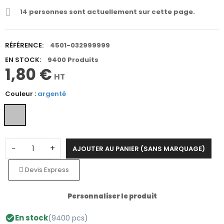
14
personnes sont actuellement sur cette page.
RÉFÉRENCE:
4501-032999999
EN STOCK:
9400 Produits
1,80 €
HT
Couleur :
argenté
−
+
AJOUTER AU PANIER (SANS MARQUAGE)
Devis Express
Personnaliser le produit
En stock
(9400 pcs)
check_circle