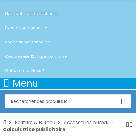
Nos sublimes réalisations !
Eventail personnalisé
chapeau personnalisé
Goodies été 100% personnalisé
Qui sommes Nous ?
Menu
Écriture & Bureau
Accessoires bureau
Calculatrice publicitaire