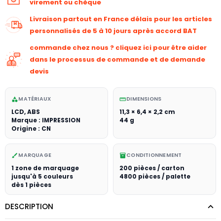
virement ou chèque
Livraison partout en France délais pour les articles
personnalisés de 5 à 10 jours après accord BAT
commande chez nous ? cliquez ici pour être aider
dans le processus de commande et de demande
devis
MATÉRIAUX
DIMENSIONS
category
straighten
LCD, ABS
11,3 × 6,4 × 2,2 cm
Marque : IMPRESSION
44 g
Origine : CN
MARQUAGE
CONDITIONNEMENT
brush
inventory_2
1 zone de marquage
200 pièces / carton
jusqu'à 5 couleurs
4800 pièces / palette
dès 1 pièces
DESCRIPTION