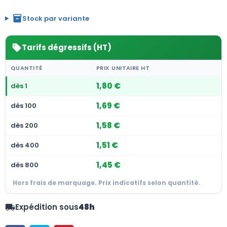
inventory_2
Stock par variante
Tarifs dégressifs (HT)
sell
QUANTITÉ
PRIX UNITAIRE HT
1,80 €
dès 1
1,69 €
dès 100
1,58 €
dès 200
1,51 €
dès 400
1,45 €
dès 800
Hors frais de marquage. Prix indicatifs selon quantité.
Expédition sous
48h
local_shipping