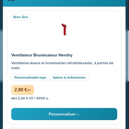
Recevez nos dernières nouvelles et nos offres spéciales
Bien-être
S’abonner
Nos expertises & accompagnement global
Pourquoi nous choisir ?
Ventilateur Brumisateur Hendry
FAQ sur Promenoch Goodies Pub France
Ventilation douce et brumisation rafraîchissante, à portée de
main.
Pourquoi ça a marché à 100% pour moi ?
Personnalisable logo
Salons & événements
PROMENOCH GOODIES
2,80 €
HT
dès 2,20 € HT / 5000 u.
Goodies Pubfrance est édité par Promenoch
Personnaliser
→
40 rue Madeleine Michelis
92 200 Neuilly