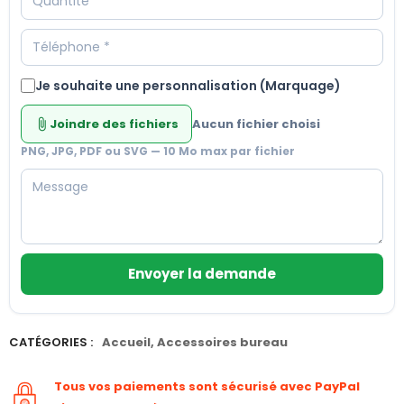
Je souhaite une personnalisation (Marquage)
Joindre des fichiers
Aucun fichier choisi
attach_file
PNG, JPG, PDF ou SVG — 10 Mo max par fichier
Envoyer la demande
CATÉGORIES :
Accueil
,
Accessoires bureau
Tous vos paiements sont sécurisé avec PayPal