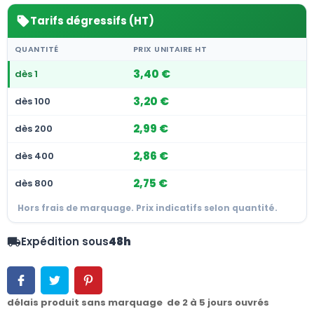
Tarifs dégressifs (HT)
sell
QUANTITÉ
PRIX UNITAIRE HT
3,40 €
dès 1
3,20 €
dès 100
2,99 €
dès 200
2,86 €
dès 400
2,75 €
dès 800
Hors frais de marquage. Prix indicatifs selon quantité.
Expédition sous
48h
local_shipping
délais produit sans marquage de 2 à 5 jours ouvrés