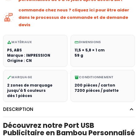
commande chez nous ? cliquez ici pour être aider
dans le processus de commande et de demande
devis
MATÉRIAUX
DIMENSIONS
category
straighten
PS, ABS
11,5 × 5,8 × 1 cm
Marque : IMPRESSION
59 g
Origine : CN
MARQUAGE
CONDITIONNEMENT
brush
inventory_2
2 zones de marquage
200 pièces / carton
jusqu'à 5 couleurs
7200 pièces / palette
dès 1 pièces
DESCRIPTION
Découvrez notre Port USB
Publicitaire en Bambou Personnalisé