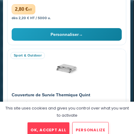
PROMENOCH GOODIES
2,80 €
HT
dès 2,20 € HT / 5000 u.
Goodies Pubfrance est édité par Promenoch
Personnaliser
→
40 rue Madeleine Michelis
92 200 Neuilly
Sport & Outdoor
equipe@promenoch-goodies.com
VOTRE COMPTE
NOTRE SITE
Couverture de Survie Thermique Quint
NOTRE SOCIÉTÉ
Imperméable et coupe-vent, idéale pour le sport et le plein air.
This site uses cookies and gives you control over what you want
PET argenté
Économique
to activate
0,76 €
HT
OK, ACCEPT ALL
PERSONALIZE