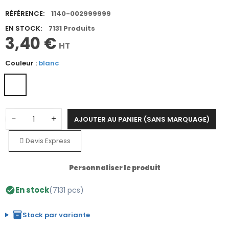
RÉFÉRENCE:
1140-002999999
EN STOCK:
7131 Produits
3,40 €
HT
Couleur :
blanc
−
+
AJOUTER AU PANIER (SANS MARQUAGE)
Devis Express
Personnaliser le produit
En stock
(7131 pcs)
check_circle
inventory_2
Stock par variante