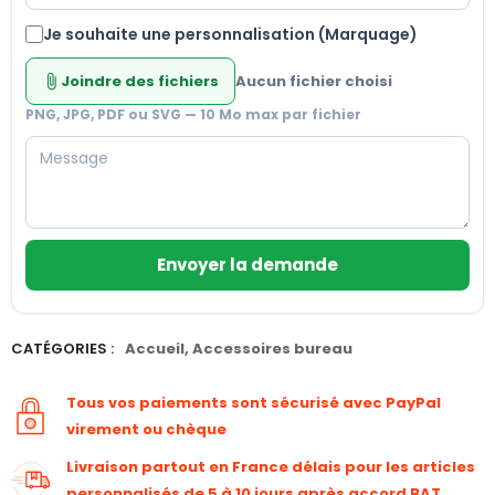
Je souhaite une personnalisation (Marquage)
Joindre des fichiers
Aucun fichier choisi
attach_file
PNG, JPG, PDF ou SVG — 10 Mo max par fichier
Envoyer la demande
CATÉGORIES :
Accueil
,
Accessoires bureau
Tous vos paiements sont sécurisé avec PayPal
virement ou chèque
Livraison partout en France délais pour les articles
personnalisés de 5 à 10 jours après accord BAT