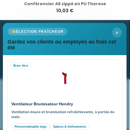
Conférencier A5 zippé en PU Therese
10,03 €
×
SÉLECTION FRAÎCHEUR
Gardez vos clients ou employés au frais cet
Newsletter
été
Recevez nos dernières nouvelles et nos offres spéciales
Bien-être
S’abonner
Nos expertises & accompagnement global
Pourquoi nous choisir ?
Ventilateur Brumisateur Hendry
FAQ sur Promenoch Goodies Pub France
Ventilation douce et brumisation rafraîchissante, à portée de
main.
Pourquoi ça a marché à 100% pour moi ?
Personnalisable logo
Salons & événements