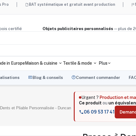
BAT systématique et gratuit avant production
Made in Fra
liège, bois certifié
Objets publicitaires personnalisés
— pl
de in Europe
Maison & cuisine
Textile & mode
Plus
alisations
Blog & conseils
Comment commander
FA
Production et m
Urgent ?
Ce produit
ou
un équivalen
Dents et Pliable Personnalisée - Duncan
06 09 53 17 41
Demand