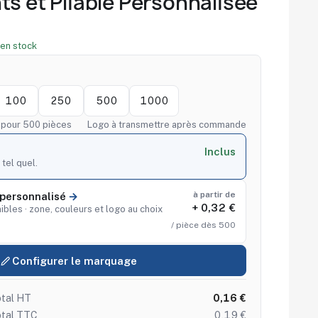
ts et Pliable Personnalisée
en stock
100
250
500
1000
f pour 500 pièces
Logo à transmettre après commande
Inclus
 tel quel.
à partir de
personnalisé
+ 0,32 €
ibles · zone, couleurs et logo au choix
/ pièce dès 500
Configurer le marquage
tal HT
0,16 €
otal TTC
0,19 €