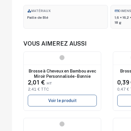
category
straighten
MATÉRIAUX
DIMEN
Paille de Blé
1,6 × 16,2
18 g
VOUS AIMEREZ AUSSI
Nouveau
Nouve
Brosse à Cheveux en Bambou avec
Bross
Miroir Personnalisée - Bonnie
2,01 €
0,39
2,41 € TTC
0,47 €
Voir le produit
Nouveau
Nouve