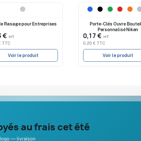
eau
Nouveau
de Rasage pour Entreprises
Porte-Clés Ouvre Boutei
Personnalisé Niken
3 €
0,17 €
€ TTC
0,20 € TTC
Voir le produit
Voir le produit
Notre société
Aide & ressou
yés au frais cet été
À propos
Guide : comma
Nos expertises &
FAQ sur Prom
dies
accompagnement global
Pub France
logo — livraison