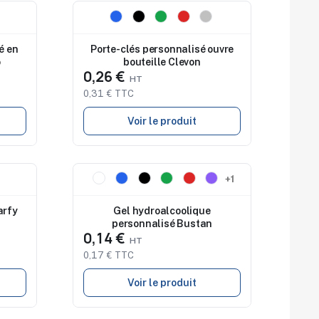
Nouveau
é en
Porte-clés personnalisé ouvre
o
bouteille Clevon
0,26 €
0,31 € TTC
Voir le produit
Nouveau
+1
arfy
Gel hydroalcoolique
personnalisé Bustan
0,14 €
0,17 € TTC
Voir le produit