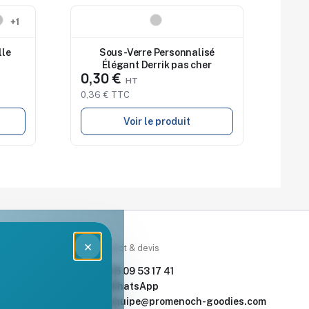
Nouveau
+1
lle
Sous-Verre Personnalisé
Élégant Derrik pas cher
0,30 €
0,36 € TTC
Voir le produit
×
rces
Contact & devis
nde & devis
06 09 53 17 41
enoch Goodies
WhatsApp
equipe@promenoch-goodies.com