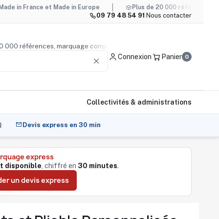
nce et Made in Europe
Plus de 20 000 références, marquage c
09 79 48 54 91
·
Nous contacter
us de 20 000 références, marquage compris
Conseil produi
Connexion
Panier
0
clear
Collectivités & administrations
Q
Devis express en 30 min
arquage express
t disponible
, chiffré en
30 minutes
.
er un devis express