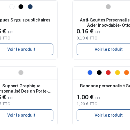
eau
Nouveau
gues Sirgu s publicitaires
Anti-Gouttes Personnalis
Acier Inoxydable - Ott
3 €
0,16 €
€ TTC
0,19 € TTC
Voir le produit
Voir le produit
eau
Nouveau
Support Graphique
Bandana personnalisé G
rsonnalisé Design Porte-
3 €
1,00 €
mémo Hyrokin pas cher
€ TTC
1,20 € TTC
Voir le produit
Voir le produit