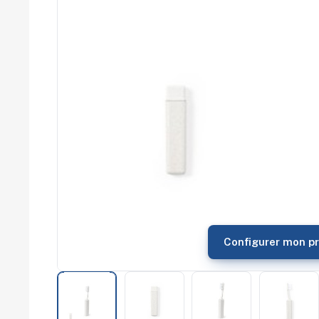
commerce
Salons
professionnels
Séminaires
Team building
Portes ouvertes
Cadeaux d'entreprise
Fin d'année
Rentrée
Cérémonies
Récompenses
Été et plage
Campagnes RSE
Voyages d'affaires
Animations
commerciales
Configurer mon pr