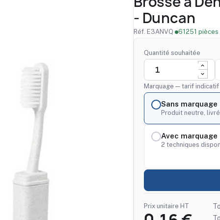
Brosse à Den
- Duncan
Réf. E3ANVQ
·
61251 pièces 
Quantité souhaitée
Marquage — tarif indicati
Sans marquage
Produit neutre, livré
Avec marquage 
2 techniques dispon
Prix unitaire HT
To
T