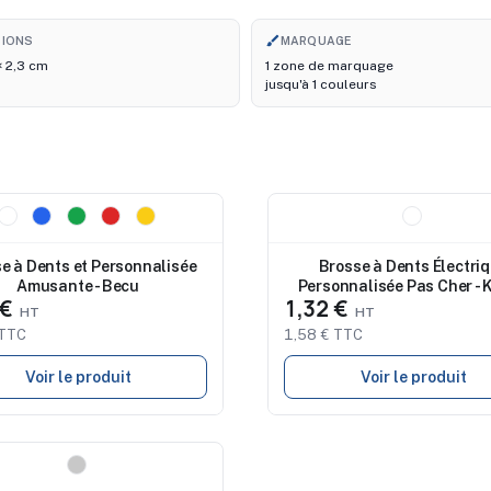
brush
SIONS
MARQUAGE
 × 2,3 cm
1 zone de marquage
jusqu'à 1 couleurs
au
Nouveau
e à Dents et Personnalisée
Brosse à Dents Électri
Amusante - Becu
Personnalisée Pas Cher - 
 €
1,32 €
 TTC
1,58 € TTC
Voir le produit
Voir le produit
au