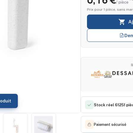
0,16 €
/ pièce
Prix pour 1 pièce, sans mar

A
Dem
oduit
Stock réel 61251 piè
Paiement sécurisé