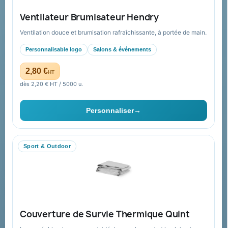
Nos produits
Notre société
Ventilateur Brumisateur Hendry
Nouveautés
À propos
Ventilation douce et brumisation rafraîchissante, à portée de main.
Nos expertises &
Promotions
accompagnement global
Personnalisable logo
Salons & événements
Catalogue goodies
Pourquoi nous choisir ?
2,80 €
HT
Cadeaux de fin d’année
Pourquoi ça a marché à 100%
dès 2,20 € HT / 5000 u.
pour moi ?
Ils nous ont fait confiance
Personnaliser
→
Livraison
Nous contacter
Sport & Outdoor
Aide & ressources
Guide : commande & devis
FAQ sur Promenoch Goodies Pub France
Couverture de Survie Thermique Quint