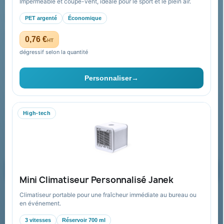
Conditions de retour
Imperméable et coupe-vent, idéale pour le sport et le plein air.
Paiement sécurisé
PET argenté
Économique
Plan du site
0,76 €
HT
dégressif selon la quantité
Contact & devis
Personnaliser
→
06 09 53 17 41
WhatsApp
High-tech
equipe@promenoch-goodies.com
Formulaire de contact
Demander un devis
Mini Climatiseur Personnalisé Janek
Climatiseur portable pour une fraîcheur immédiate au bureau ou
Recevez nos offres spéciales
en événement.
3 vitesses
Réservoir 700 ml