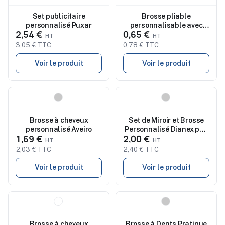
Set publicitaire
Brosse pliable
personnalisé Puxar
personnalisable avec
2,54 €
0,65 €
miroir B BEAUTY
3,05 € TTC
0,78 € TTC
Voir le produit
Voir le produit
Nouveau
Nouveau
Brosse à cheveux
Set de Miroir et Brosse
personnalisé Aveiro
Personnalisé Dianex pas
1,69 €
2,00 €
cher
2,03 € TTC
2,40 € TTC
Voir le produit
Voir le produit
Nouveau
Nouveau
Brosse à cheveux
Brosse à Dents Pratique