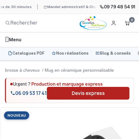
09 79 48 54 91
 30 minutes
Mandat administratif & Chorus Pro
BAT systémati
0
Menu
Catalogues PDF
Nos réalisations
Blog & conseils
brosse à cheveux
Mug en céramique personnalisable
Production et marquage express
Urgent ?
06 09 53 17 41
Devis express
NOUVEAU