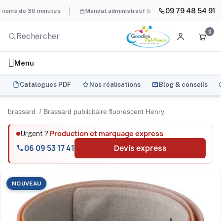
09 79 48 54 91
s de 30 minutes
Mandat administratif & Chorus Pro
BAT systém
0
Menu
Catalogues PDF
Nos réalisations
Blog & conseils
brassard
Brassard publicitaire fluorescent Henry
Production et marquage express
Urgent ?
06 09 53 17 41
Devis express
NOUVEAU