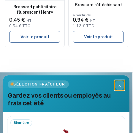
Nouveau
Nouveau
Brassard réfléchissant
Brassard publicitaire
fluorescent Henry
à partir de
0,45 €
0,94 €
0,54 € TTC
1,13 € TTC
Voir le produit
Voir le produit
Goodies Pub France
SÉLECTION FRAÎCHEUR
×
Objets publicitaires · par Promenoch
Gardez vos clients ou employés au
frais cet été
Votre partenaire B2B pour les goodies et cadeaux d’affaires
personnalisés : conseil, marquage et livraison pour entreprises,
collectivités et administrations.
Bien-être
Mandat administratif & Chorus Pro
Paiement sécurisé