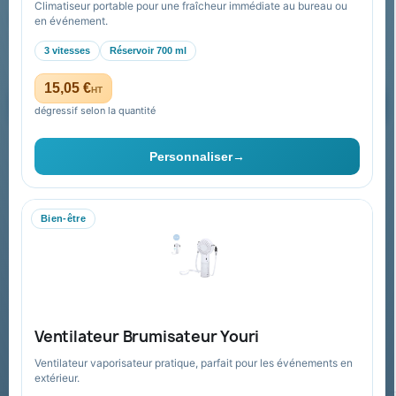
Climatiseur portable pour une fraîcheur immédiate au bureau ou
Recevez nos offres spéciales
en événement.
3 vitesses
Réservoir 700 ml
15,05 €
HT
dégressif selon la quantité
Vous pouvez vous désinscrire à tout moment. Vous trouverez pour
cela nos informations de contact dans les conditions d'utilisation du
Personnaliser
→
site.
Bien-être
Collectivités & administrations
Devis, mandat administratif et facturation Chorus Pro
adaptés au secteur public.
Espace collectivités
Ventilateur Brumisateur Youri
Ventilateur vaporisateur pratique, parfait pour les événements en
extérieur.