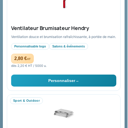
Expédition suivie
Nos produits
Notre société
Ventilateur Brumisateur Hendry
Nouveautés
À propos
Ventilation douce et brumisation rafraîchissante, à portée de main.
Nos expertises &
Promotions
accompagnement global
Personnalisable logo
Salons & événements
Catalogue goodies
Pourquoi nous choisir ?
2,80 €
HT
Cadeaux de fin d’année
Pourquoi ça a marché à 100%
dès 2,20 € HT / 5000 u.
pour moi ?
Ils nous ont fait confiance
Personnaliser
→
Livraison
Nous contacter
Sport & Outdoor
Aide & ressources
Guide : commande & devis