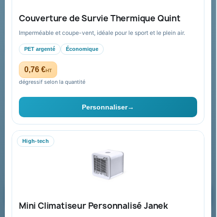
FAQ sur Promenoch Goodies Pub France
Couverture de Survie Thermique Quint
Conditions de retour
Imperméable et coupe-vent, idéale pour le sport et le plein air.
Paiement sécurisé
PET argenté
Économique
Plan du site
0,76 €
HT
dégressif selon la quantité
Contact & devis
Personnaliser
→
06 09 53 17 41
WhatsApp
High-tech
equipe@promenoch-goodies.com
Formulaire de contact
Demander un devis
Mini Climatiseur Personnalisé Janek