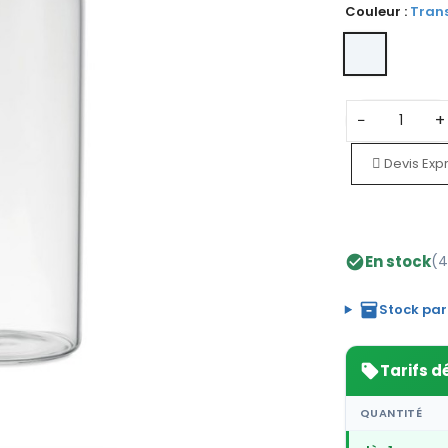
Couleur :
Tran
−
+
Devis Exp
En stock
(4
check_circle
inventory_2
Stock par
Tarifs d
sell
QUANTITÉ