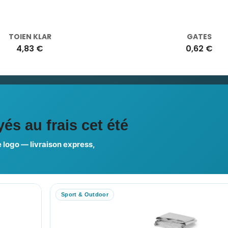
TOIEN KLAR
GATES
4,83 €
0,62 €
ciales
és au frais cet été
 logo — livraison express,
us choisir ?
FAQ sur Promenoch Goodie
Sport & Outdoor
RE COMPTE
NOTRE SITE
on compte
Nos Promotions