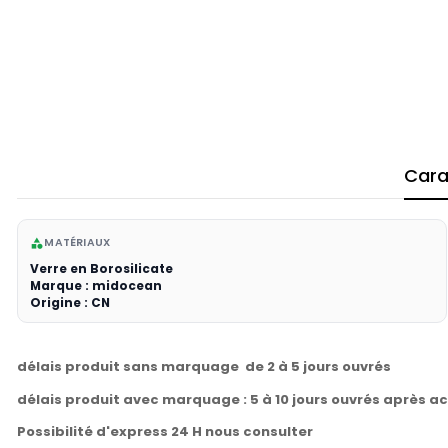
Cara
MATÉRIAUX
category
Verre en Borosilicate
Marque : midocean
Origine : CN
délais produit sans marquage de 2 à 5 jours ouvrés
délais produit avec marquage : 5 à 10 jours ouvrés après a
Possibilité d'express 24 H nous consulter