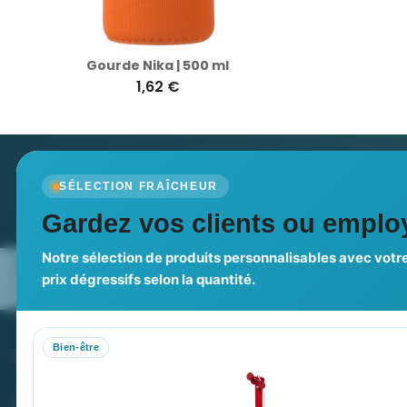
Gourde Nika | 500 ml
1,62 €
Newsletter
SÉLECTION FRAÎCHEUR
Recevez nos dernières nouvelles et nos offres spé
Gardez vos clients ou employ
Notre sélection de produits personnalisables avec votre
Nos expertises & accompagnement
Pourquoi no
prix dégressifs selon la quantité.
global
Bien-être
PROMENOCH GOODIES
VOT
Goodies Pubfrance est édité par Promenoch
M