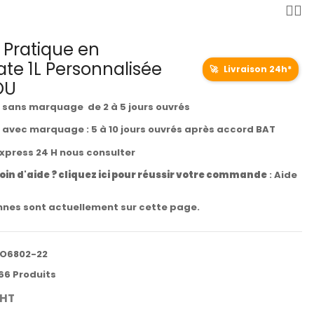
e Pratique en
cate 1L Personnalisée
🚀
Livraison 24h*
OU
t sans marquage de 2 à 5 jours ouvrés
t avec marquage : 5 à 10 jours ouvrés après accord BAT
express 24 H nous consulter
oin d'aide ? cliquez ici pour réussir votre commande
:
Aide
nes sont actuellement sur cette page.
O6802-22
66 Produits
HT