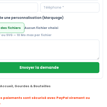
te une personnalisation (Marquage)
 des fichiers
Aucun fichier choisi
F ou SVG — 10 Mo max par fichier
Envoyer la demande
Accueil
,
Gourdes & Bouteilles
os paiements sont sécurisé avec PayPal virement ou
e