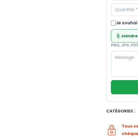
Je souhai
Joindre
attach_file
PNG, JPG, PD
CATÉGORIES :
Tous v
chèqu