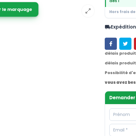
dès 1
r le marquage
Hors frais de
Expéditio
local_shipping
délais produi
délais produi
Possibilité d'
vous avez bes
Demander 