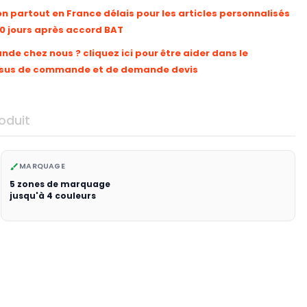
on partout en France délais pour les articles personnalisés
10 jours après accord BAT
e chez nous ? cliquez ici pour être aider dans le
sus de commande et de demande devis
oduit
MARQUAGE
brush
5 zones de marquage
jusqu'à 4 couleurs