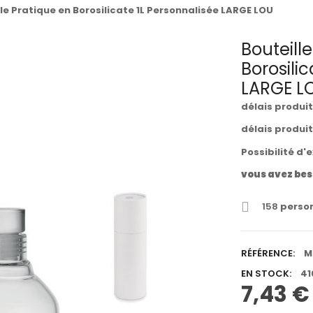
le Pratique en Borosilicate 1L Personnalisée LARGE LOU
Bouteill
Borosili
LARGE L
délais produi
délais produi
Possibilité d'
vous avez bes
158
person
RÉFÉRENCE:
M
EN STOCK:
41
7,43 €