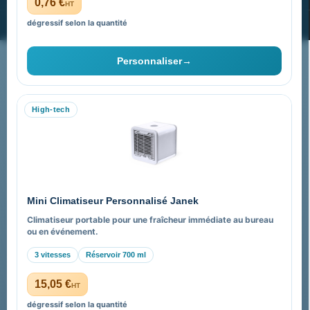
0,76 €
HT
dégressif selon la quantité
2025 © Promenoch Goodies. Tous droits réservés.
Personnaliser
→
High-tech
Mini Climatiseur Personnalisé Janek
Climatiseur portable pour une fraîcheur immédiate au bureau
ou en événement.
3 vitesses
Réservoir 700 ml
15,05 €
HT
dégressif selon la quantité