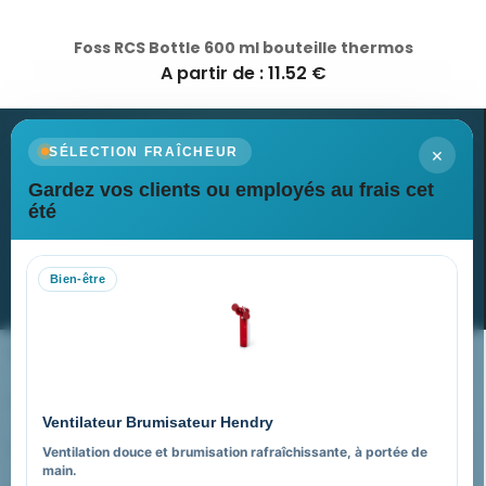
Foss RCS Bottle 600 ml bouteille thermos
A partir de : 11.52 €
×
SÉLECTION FRAÎCHEUR
Gardez vos clients ou employés au frais cet
Newsletter
été
Recevez nos dernières nouvelles et nos offres spéciales
Bien-être
S’abonner
Nos expertises & accompagnement global
Pourquoi nous choisir ?
Ventilateur Brumisateur Hendry
FAQ sur Promenoch Goodies Pub France
Ventilation douce et brumisation rafraîchissante, à portée de
main.