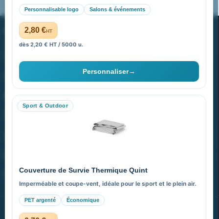
Pourquoi ça a marché à 100% pour moi ?
Personnalisable logo
Salons & événements
PROMENOCH GOODIES
2,80 €
HT
dès 2,20 € HT / 5000 u.
Goodies Pubfrance est édité par Promenoch
Personnaliser
→
40 rue Madeleine Michelis
92 200 Neuilly
Sport & Outdoor
equipe@promenoch-goodies.com
VOTRE COMPTE
NOTRE SITE
Couverture de Survie Thermique Quint
NOTRE SOCIÉTÉ
Imperméable et coupe-vent, idéale pour le sport et le plein air.
PET argenté
Économique