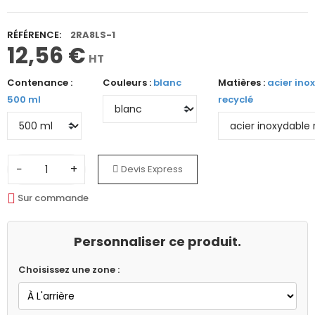
RÉFÉRENCE:
2RA8LS-1
12,56 €
HT
Contenance :
Couleurs :
blanc
Matières :
acier ino
500 ml
recyclé
−
+
Devis Express
Sur commande
Personnaliser ce produit.
Choisissez une zone :