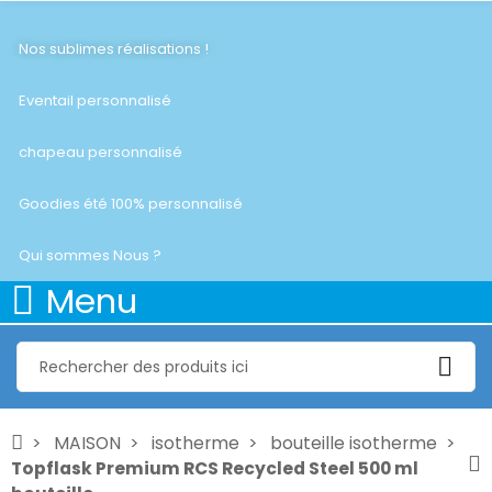
Nos sublimes réalisations !
Eventail personnalisé
chapeau personnalisé
Goodies été 100% personnalisé
Qui sommes Nous ?
Menu
MAISON
isotherme
bouteille isotherme
Topflask Premium RCS Recycled Steel 500 ml