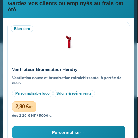
Gardez vos clients ou employés au frais cet
Newsletter
été
Recevez nos dernières nouvelles et nos offres spéciales
Bien-être
S’abonner
Nos expertises & accompagnement global
Pourquoi nous choisir ?
Ventilateur Brumisateur Hendry
FAQ sur Promenoch Goodies Pub France
Ventilation douce et brumisation rafraîchissante, à portée de
main.
Pourquoi ça a marché à 100% pour moi ?
Personnalisable logo
Salons & événements
PROMENOCH GOODIES
2,80 €
HT
dès 2,20 € HT / 5000 u.
Goodies Pubfrance est édité par Promenoch
Personnaliser
→
40 rue Madeleine Michelis