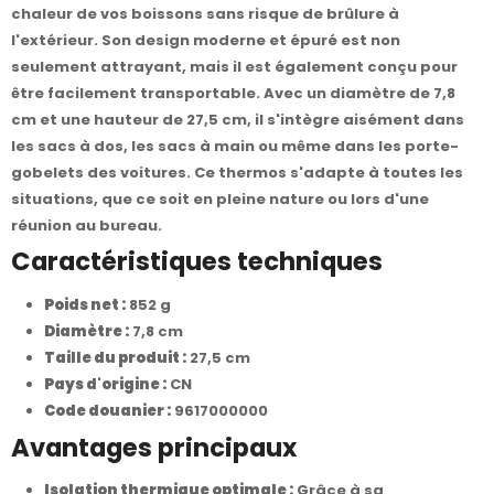
chaleur de vos boissons sans risque de brûlure à
l'extérieur. Son design moderne et épuré est non
seulement attrayant, mais il est également conçu pour
être facilement transportable. Avec un diamètre de 7,8
cm et une hauteur de 27,5 cm, il s'intègre aisément dans
les sacs à dos, les sacs à main ou même dans les porte-
gobelets des voitures. Ce thermos s'adapte à toutes les
situations, que ce soit en pleine nature ou lors d'une
réunion au bureau.
Caractéristiques techniques
Poids net :
852 g
Diamètre :
7,8 cm
Taille du produit :
27,5 cm
Pays d'origine :
CN
Code douanier :
9617000000
Avantages principaux
Isolation thermique optimale :
Grâce à sa