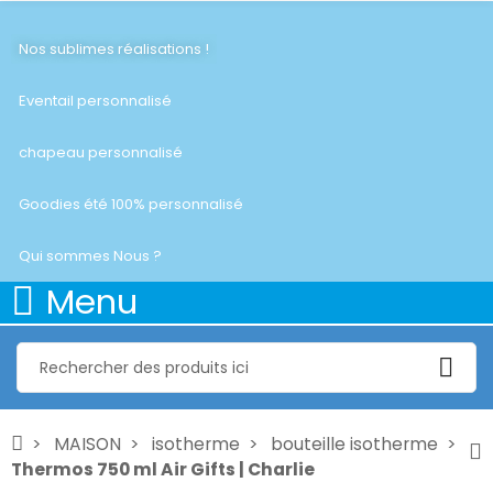
Nos sublimes réalisations !
Eventail personnalisé
chapeau personnalisé
Goodies été 100% personnalisé
Qui sommes Nous ?
Menu
MAISON
isotherme
bouteille isotherme
Thermos 750 ml Air Gifts | Charlie