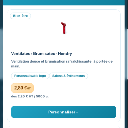
Recevez nos dernières nouvelles et nos offres spéciales
Bien-être
S’abonner
Nos expertises & accompagnement global
Pourquoi nous choisir ?
Ventilateur Brumisateur Hendry
FAQ sur Promenoch Goodies Pub France
Ventilation douce et brumisation rafraîchissante, à portée de
main.
Pourquoi ça a marché à 100% pour moi ?
Personnalisable logo
Salons & événements
PROMENOCH GOODIES
2,80 €
HT
dès 2,20 € HT / 5000 u.
Goodies Pubfrance est édité par Promenoch
Personnaliser
→
40 rue Madeleine Michelis
92 200 Neuilly