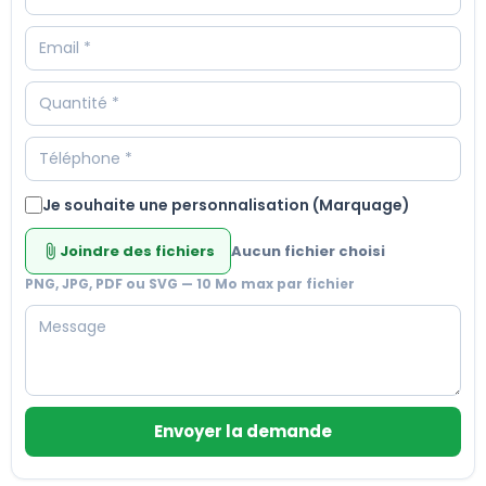
Je souhaite une personnalisation (Marquage)
Joindre des fichiers
Aucun fichier choisi
attach_file
PNG, JPG, PDF ou SVG — 10 Mo max par fichier
Envoyer la demande