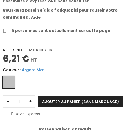
Possibilité d'express 24 H nous consulter
vous avez besoin d'aide ? cliquez ici pour réussir votre
commande
:
Aide
6
personnes sont actuellement sur cette page.
RÉFÉRENCE:
MO6896-16
6,21 €
HT
Couleur :
Argent Mat
−
+
AJOUTER AU PANIER (SANS MARQUAGE)
Devis Express
Personnaliser le produit