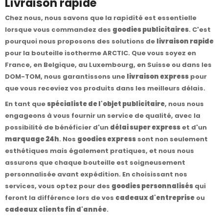
Livraison rapide
Chez nous, nous savons que la rapidité est essentielle
lorsque vous commandez des
goodies publicitaires
. C'est
pourquoi nous proposons des solutions de
livraison rapide
pour la bouteille isotherme ARCTIC. Que vous soyez en
France, en Belgique, au Luxembourg, en Suisse ou dans les
DOM-TOM, nous garantissons une
livraison express
pour
que vous receviez vos produits dans les meilleurs délais.
En tant que
spécialiste de l'objet publicitaire
, nous nous
engageons à vous fournir un service de qualité, avec la
possibilité de bénéficier d'un
délai super express
et d'un
marquage 24h
. Nos
goodies express
sont non seulement
esthétiques mais également pratiques, et nous nous
assurons que chaque bouteille est soigneusement
personnalisée avant expédition. En choisissant nos
services, vous optez pour des
goodies personnalisés
qui
feront la différence lors de vos
cadeaux d'entreprise
ou
cadeaux clients fin d'année
.