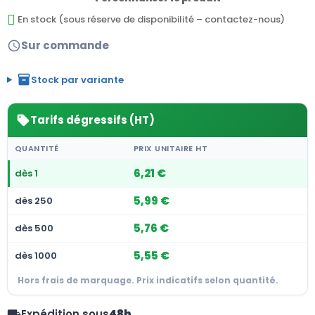
En stock (sous réserve de disponibilité – contactez-nous)
Sur commande
schedule
inventory_2
Stock par variante
Tarifs dégressifs (HT)
sell
QUANTITÉ
PRIX UNITAIRE HT
6,21 €
dès 1
5,99 €
dès 250
5,76 €
dès 500
5,55 €
dès 1000
Hors frais de marquage. Prix indicatifs selon quantité.
Expédition sous
48h
local_shipping