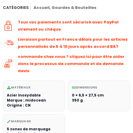
CATÉGORIES :
Accueil
,
Gourdes & Bouteilles
Tous vos paiements sont sécurisé avec PayPal
virement ou chèque
Livraison partout en France délais pour les articles
personnalisés de 5 à 10 jours après accord BAT
commande chez nous ? cliquez ici pour être aider
dans le processus de commande et de demande
devis
MATÉRIAUX
DIMENSIONS
category
straighten
Acier Inoxydable
0 × 6,5 × 27,5 cm
Marque : midocean
350 g
Origine : CN
MARQUAGE
brush
5 zones de marquage