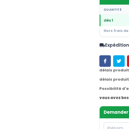
QUANTITÉ
dès 1
Hors frais de
Expéditio
local_shipping
délais produi
délais produi
Possibilité d'
vous avez bes
Demander 