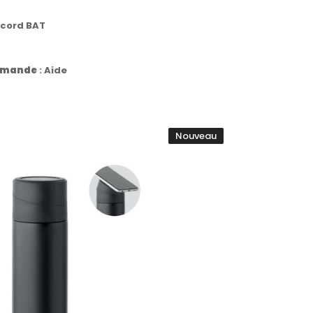
ccord BAT
commande
:
Aide
Nouveau