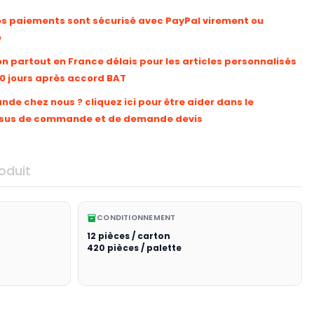
os paiements sont sécurisé avec PayPal virement ou
e
on partout en France délais pour les articles personnalisés
10 jours après accord BAT
e chez nous ? cliquez ici pour être aider dans le
sus de commande et de demande devis
oduit
CONDITIONNEMENT
inventory_2
12 pièces / carton
420 pièces / palette