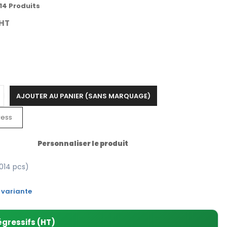
14 Produits
HT
AJOUTER AU PANIER (SANS MARQUAGE)
ress
Personnaliser le produit
014 pcs)
 variante
égressifs (HT)