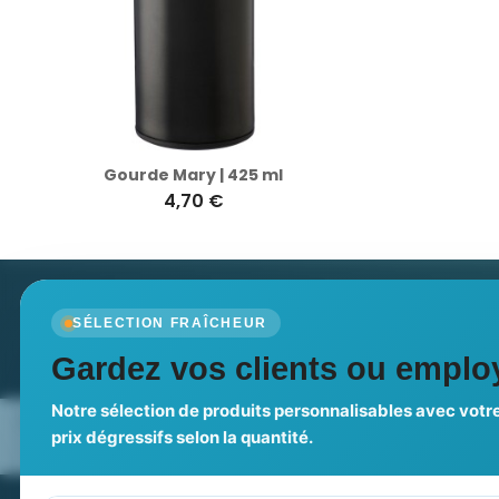
Gourde Mary | 425 ml
4,70 €
Newsletter
SÉLECTION FRAÎCHEUR
Recevez nos dernières nouvelles et nos offres spé
Gardez vos clients ou employ
Notre sélection de produits personnalisables avec votre
Nos expertises & accompagnement
Pourquoi no
prix dégressifs selon la quantité.
global