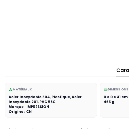
Cara
MATÉRIAUX
DIMENSIONS
category
straighten
Acier Inoxydable 304, Plastique, Acier
0 × 0 × 31 cm
Inoxydable 201, PVC 58C
465 g
Marque : IMPRESSION
Origine : CN