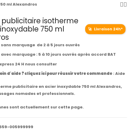
 750 ml Alexandros
e publicitaire isotherme
 inoxydable 750 ml
🚀
Livraison 24h*
ros
t sans marquage de 2 à 5 jours ouvrés
t avec marquage : 5 à 10 jours ouvrés après accord BAT
express 24 H nous consulter
oin d'aide ? cliquez ici pour réussir votre commande
:
Aide
herme publicitaire en acier inoxydable 750 ml Alexandros,
usages nomades et professionnels.
nes sont actuellement sur cette page.
659-005999999