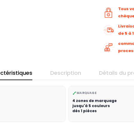
Tous v
chèqu
Livrais
de 5 à 
command
proces
ctéristiques
Description
Détails du pr
MARQUAGE
brush
4 zones de marquage
jusqu'à 5 couleurs
dès 1 pièces