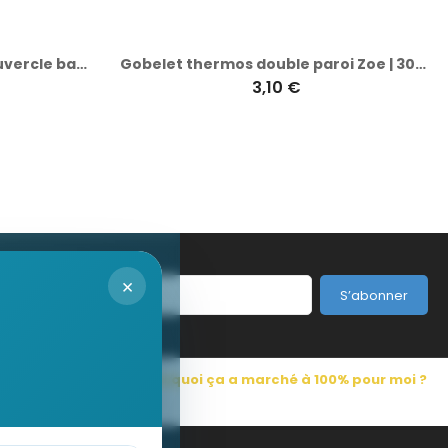
Gourde Vicente | Verre | Couvercle bambou | 420 ml
Gobelet thermos double paroi Zoe | 300 ml
3,10 €
×
S’abonner
s Pub France
Pourquoi ça a marché à 100% pour moi ?