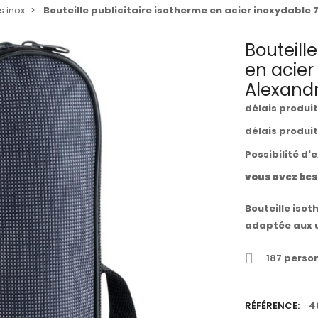
 inox
Bouteille publicitaire isotherme en acier inoxydable
Bouteill
en acier
Alexand
délais produi
délais produi
Possibilité d'
vous avez bes
Bouteille isot
adaptée aux 
187
person
RÉFÉRENCE:
4