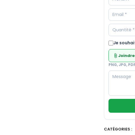
Je souhai
Joindre
attach_file
PNG, JPG, PD
CATÉGORIES :