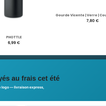
PHOTTLE
6,99 €
7,80 €
ciales
és au frais cet été
 logo — livraison express,
us choisir ?
FAQ sur Promenoch Goodie