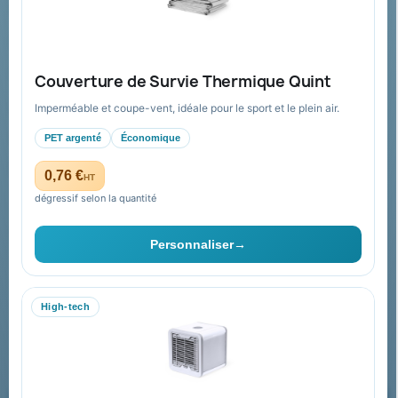
Aide & ressources
Guide : commande & devis
FAQ sur Promenoch Goodies Pub France
Couverture de Survie Thermique Quint
Conditions de retour
Imperméable et coupe-vent, idéale pour le sport et le plein air.
Paiement sécurisé
PET argenté
Économique
Plan du site
0,76 €
HT
dégressif selon la quantité
Contact & devis
Personnaliser
→
06 09 53 17 41
WhatsApp
High-tech
equipe@promenoch-goodies.com
Formulaire de contact