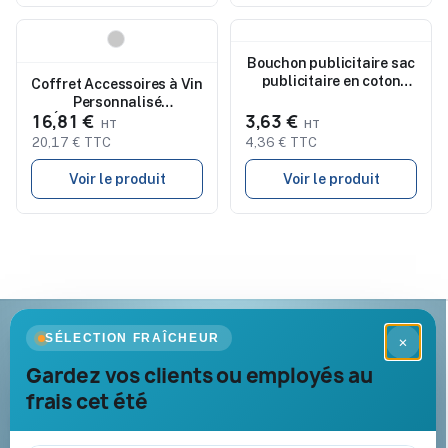
Nouveau
Nouveau
Bouchon publicitaire sac
publicitaire en coton
Coffret Accessoires à Vin
Totebag Eco
Personnalisé
16,81 €
3,63 €
Économique Set Vin
Magnar
20,17 € TTC
4,36 € TTC
Voir le produit
Voir le produit
Goodies Pub France
SÉLECTION FRAÎCHEUR
×
Objets publicitaires · par Promenoch
Gardez vos clients ou employés au
frais cet été
Votre partenaire B2B pour les goodies et cadeaux d’affaires
personnalisés : conseil, marquage et livraison pour entreprises,
collectivités et administrations.