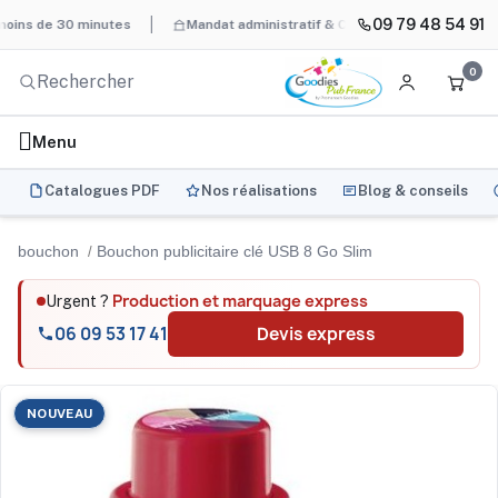
09 79 48 54 91
de 30 minutes
Mandat administratif & Chorus Pro
BAT systéma
0
Menu
Catalogues PDF
Nos réalisations
Blog & conseils
bouchon
Bouchon publicitaire clé USB 8 Go Slim
Production et marquage express
Urgent ?
06 09 53 17 41
Devis express
NOUVEAU