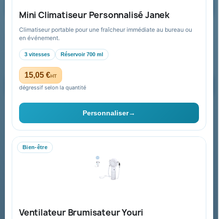
Demander un devis
Mini Climatiseur Personnalisé Janek
Climatiseur portable pour une fraîcheur immédiate au bureau ou
Recevez nos offres spéciales
en événement.
3 vitesses
Réservoir 700 ml
15,05 €
HT
dégressif selon la quantité
Vous pouvez vous désinscrire à tout moment. Vous trouverez pour
cela nos informations de contact dans les conditions d'utilisation du
Personnaliser
→
site.
Bien-être
Collectivités & administrations
Devis, mandat administratif et facturation Chorus Pro
adaptés au secteur public.
Espace collectivités
Ventilateur Brumisateur Youri