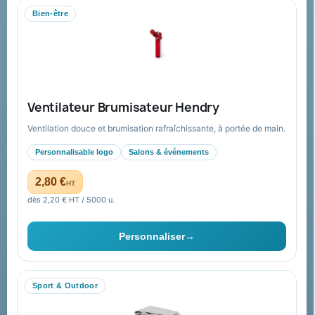
Bien-être
Mandat administratif & Chorus Pro
Paiement sécurisé
Expédition suivie
Nos produits
Notre société
Ventilateur Brumisateur Hendry
Nouveautés
À propos
Ventilation douce et brumisation rafraîchissante, à portée de main.
Nos expertises &
Promotions
accompagnement global
Personnalisable logo
Salons & événements
Catalogue goodies
Pourquoi nous choisir ?
2,80 €
HT
Cadeaux de fin d’année
Pourquoi ça a marché à 100%
dès 2,20 € HT / 5000 u.
pour moi ?
Ils nous ont fait confiance
Personnaliser
→
Livraison
Nous contacter
Sport & Outdoor