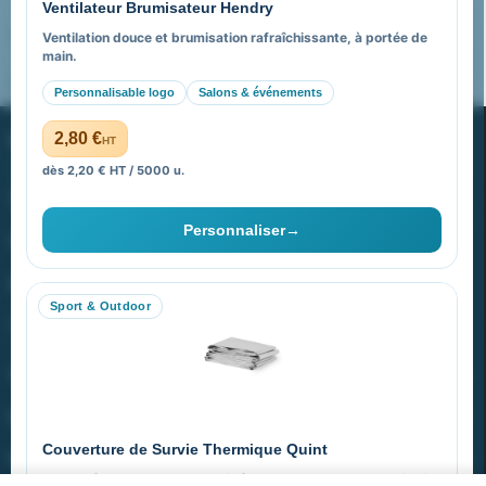
Ventilateur Brumisateur Hendry
FAQ sur Promenoch Goodies Pub France
Ventilation douce et brumisation rafraîchissante, à portée de
main.
Pourquoi ça a marché à 100% pour moi ?
Personnalisable logo
Salons & événements
PROMENOCH GOODIES
2,80 €
HT
dès 2,20 € HT / 5000 u.
Goodies Pubfrance est édité par Promenoch
Personnaliser
→
40 rue Madeleine Michelis
92 200 Neuilly
Sport & Outdoor
equipe@promenoch-goodies.com
VOTRE COMPTE
NOTRE SITE
Couverture de Survie Thermique Quint
NOTRE SOCIÉTÉ
Imperméable et coupe-vent, idéale pour le sport et le plein air.