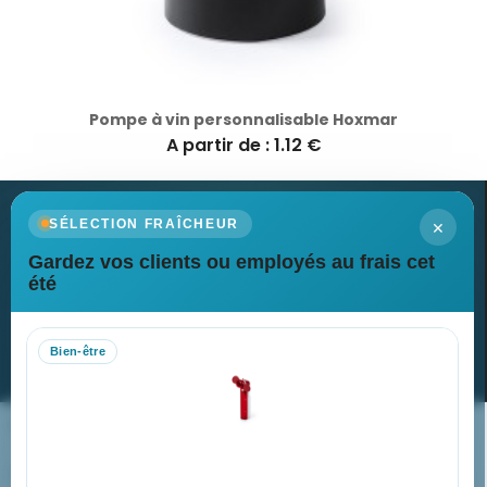
Pompe à vin personnalisable Hoxmar
A partir de : 1.12 €
×
SÉLECTION FRAÎCHEUR
Gardez vos clients ou employés au frais cet
Newsletter
été
Recevez nos dernières nouvelles et nos offres spéciales
Bien-être
S’abonner
Nos expertises & accompagnement global
Pourquoi nous choisir ?