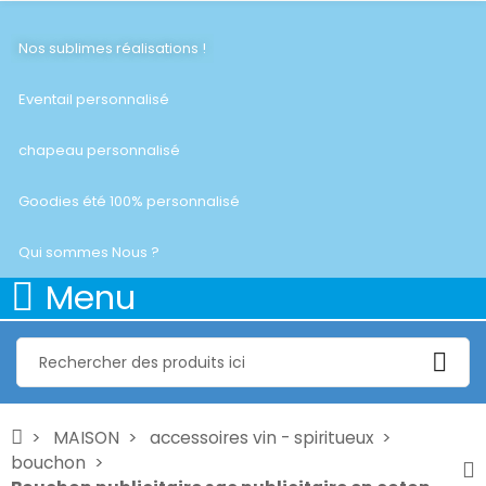
Nos sublimes réalisations !
Eventail personnalisé
chapeau personnalisé
Goodies été 100% personnalisé
Qui sommes Nous ?
Menu
MAISON
accessoires vin - spiritueux
bouchon