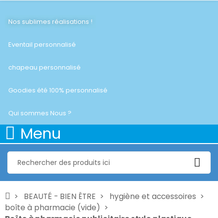
Nos sublimes réalisations !
Eventail personnalisé
chapeau personnalisé
Goodies été 100% personnalisé
Qui sommes Nous ?
Menu
BEAUTÉ - BIEN ÊTRE
hygiène et accessoires
boîte à pharmacie (vide)