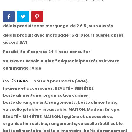
délais produit sans marquage de 2 à 5 jours ouvrés
délais produit avec marquage : 5 à 10 jours ouvrés après
accord BAT
Possibilité d'express 24 H nous consulter
vous avez besoin d'aide ? cliquez ici pour réussir votre
commande
:
Aide
CATÉGORIES :
boîte à pharmacie (vide)
,
hygiène et accessoires
,
BEAUTÉ - BIEN ÊTRE
,
boîte alimentaire
,
organisation cuisine
,
boîte de rangement
,
rangements
,
boîte alimentaire
,
vaisselle jetable - incassable
,
MAISON
,
Made in Europe
,
BEAUTÉ - BIEN ÊTRE
,
MAISON
,
hygiène et accessoires
,
organisation cuisine
,
rangements
,
vaisselle réutilisable
,
boîte alimentaire
,
boîte alimentaire
,
boîte de rangement