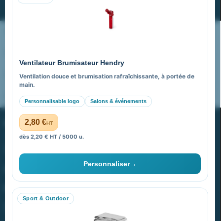
S’abonner
Nos expertises & accompagnement global
Pourquoi nous choisir ?
Ventilateur Brumisateur Hendry
FAQ sur Promenoch Goodies Pub France
Ventilation douce et brumisation rafraîchissante, à portée de
main.
Pourquoi ça a marché à 100% pour moi ?
Personnalisable logo
Salons & événements
PROMENOCH GOODIES
2,80 €
HT
dès 2,20 € HT / 5000 u.
Goodies Pubfrance est édité par Promenoch
Personnaliser
→
40 rue Madeleine Michelis
92 200 Neuilly
Sport & Outdoor
equipe@promenoch-goodies.com