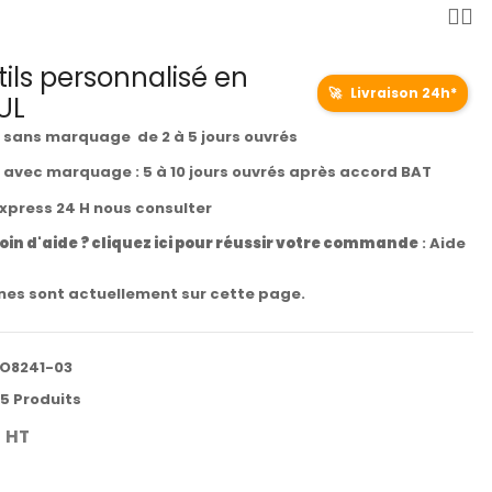
tils personnalisé en
🚀
Livraison 24h*
UL
t sans marquage de 2 à 5 jours ouvrés
t avec marquage : 5 à 10 jours ouvrés après accord BAT
express 24 H nous consulter
oin d'aide ? cliquez ici pour réussir votre commande
:
Aide
es sont actuellement sur cette page.
O8241-03
5 Produits
€
HT