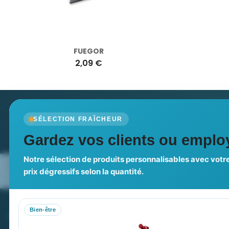
FUEGOR
2,09 €
Newsletter
SÉLECTION FRAÎCHEUR
Recevez nos dernières nouvelles et nos offres spé
Gardez vos clients ou employ
Notre sélection de produits personnalisables avec votre
Nos expertises & accompagnement
Pourquoi no
prix dégressifs selon la quantité.
global
Bien-être
PROMENOCH GOODIES
VOT