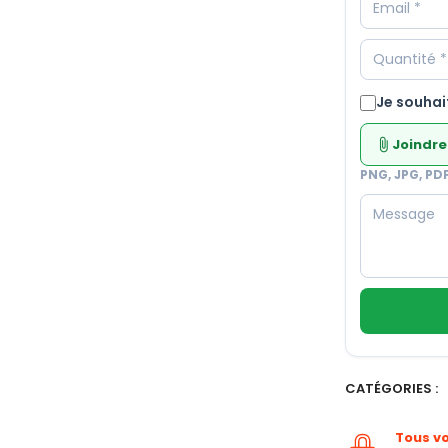
Je souhai
Joindre
attach_file
PNG, JPG, PD
CATÉGORIES :
Tous v