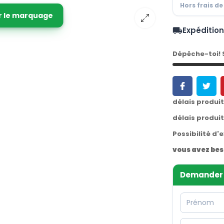
Hors frais de
r le marquage
Expéditio
local_shipping
Dépêche-toi!
délais produi
délais produi
Possibilité d'
vous avez bes
Demander 