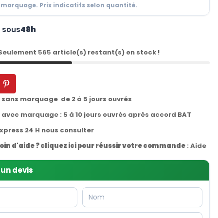
 marquage. Prix indicatifs selon quantité.
n sous
48h
 Seulement
565
article(s) restant(s) en stock !
t sans marquage de 2 à 5 jours ouvrés
t avec marquage : 5 à 10 jours ouvrés après accord BAT
express 24 H nous consulter
oin d'aide ? cliquez ici pour réussir votre commande
:
Aide
un devis