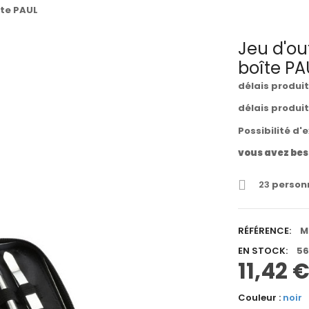
îte PAUL
Jeu d'ou
boîte PA
délais produi
délais produi
Possibilité d'
vous avez bes
23
personn
RÉFÉRENCE:
M
EN STOCK:
56
11,42 
Couleur :
noir