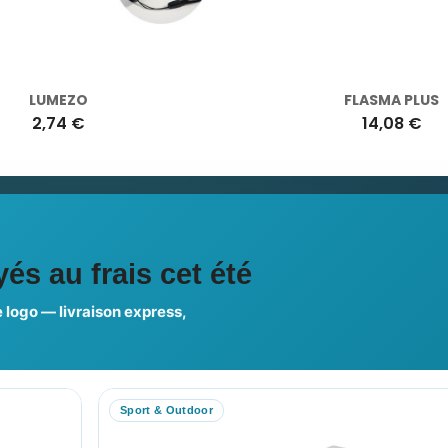
LUMEZO
FLASMA PLUS
2,74 €
14,08 €
ciales
és au frais cet été
 logo — livraison express,
us choisir ?
FAQ sur Promenoch Goodie
Sport & Outdoor
RE COMPTE
NOTRE SITE