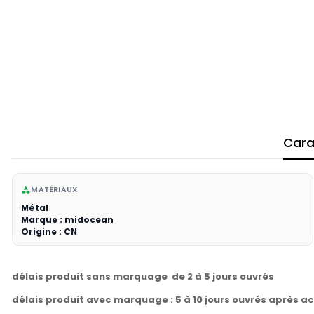
Cara
MATÉRIAUX
category
Métal
Marque : midocean
Origine : CN
délais produit sans marquage de 2 à 5 jours ouvrés
délais produit avec marquage : 5 à 10 jours ouvrés après a