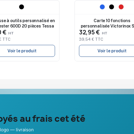
eau
Nouveau
se à outils personnalisé en
Carte 10 fonctions
ester 600D 20 pièces Tessa
personnalisée Victorinox 
0 €
32,95 €
Card Classic
€ TTC
39,54 € TTC
Voir le produit
Voir le produit
Notre société
Aide & ressou
yés au frais cet été
À propos
Guide : comma
Nos expertises &
FAQ sur Prom
dies
accompagnement global
Pub France
logo — livraison