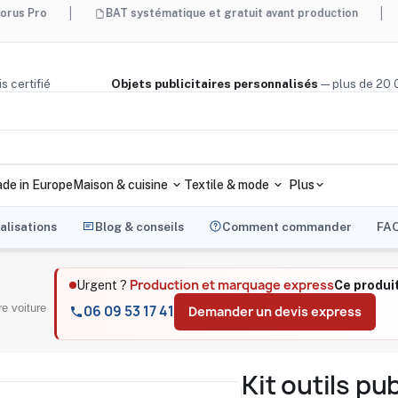
BAT systématique et gratuit avant production
Made in 
ège, bois certifié
Objets publicitaires personnalisés
— plus
de in Europe
Maison & cuisine
Textile & mode
Plus
alisations
Blog & conseils
Comment commander
FA
Production et marquage express
Urgent ?
Ce produi
ire voiture
06 09 53 17 41
Demander un devis express
Kit outils pu