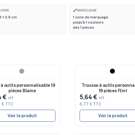
brush
SIONS
MARQUAGE
8 × 2,9 cm
1 zone de marquage
jusqu'à 1 couleurs
dès 1 pièces
eau
Nouveau
 à outils personnalisable 19
Trousse à outils personna
pièces Blaine
19 pièces Flint
4 €
5,64 €
 € TTC
6,77 € TTC
Voir le produit
Voir le produit