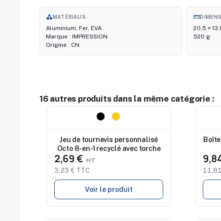
category
straighten
MATÉRIAUX
DIMEN
Aluminium, Fer, EVA
20,5 × 13,
Marque : IMPRESSION
520 g
Origine : CN
16 autres produits dans la même catégorie :
Nouveau
Nouv
Jeu de tournevis personnalisé
Boîte
Octo 8-en-1 recyclé avec torche
2,69 €
9,8
3,23 € TTC
11,81
Voir le produit