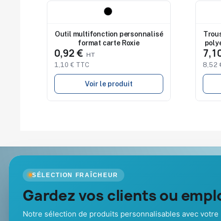
Nouveau
Nouv
Outil multifonction personnalisé
Trous
format carte Roxie
poly
0,92 €
7,1
1,10 € TTC
8,52 
Voir le produit
Goodies Pub France
Nos produits
SÉLECTION FRAÎCHEUR
Objets publicitaires · par Promenoch
Gardez vos clients ou emplo
Nouveautés
Promotions
Votre partenaire B2B pour les goodies et
Catalogue goo
cadeaux d’affaires personnalisés :
Notre sélection de produits personnalisables avec votre 