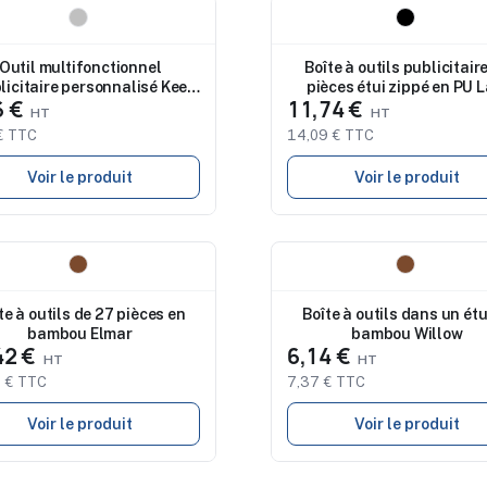
eau
Nouveau
Outil multifonctionnel
Boîte à outils publicitair
licitaire personnalisé Kee
pièces étui zippé en PU L
6 €
11,74 €
Brandcharger
€ TTC
14,09 € TTC
Voir le produit
Voir le produit
eau
Nouveau
te à outils de 27 pièces en
Boîte à outils dans un étu
bambou Elmar
bambou Willow
42 €
6,14 €
 € TTC
7,37 € TTC
Voir le produit
Voir le produit