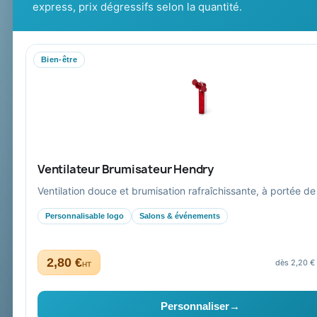
Cadeaux de fi
conseil, marquage et livraison pour
express, prix dégressifs selon la quantité.
entreprises, collectivités et
administrations.
Bien-être
Mandat administratif & Chorus Pro
Paiement sécurisé
Expédition suivie
Ventilateur Brumisateur Hendry
Ventilation douce et brumisation rafraîchissante, à portée de
Personnalisable logo
Salons & événements
2,80 €
dès 2,20 €
HT
Collectivités & administrations
Devis, mandat administratif et facturation Chorus Pro ad
Personnaliser
→