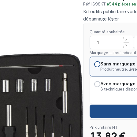
Réf. I698KT
·
544 pièces en
Kit outils publicitaire voi
dépannage léger.
Quantité souhaitée
Marquage — tarif indicati
Sans marquage
Produit neutre, livré
Avec marquage 
3 techniques dispon
Prix unitaire HT
13,82 €