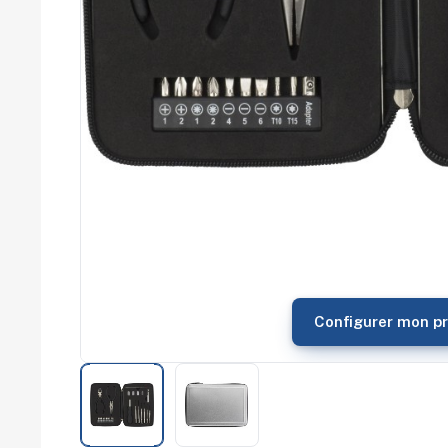
commerce
Salons
professionnels
Séminaires
Team building
Portes ouvertes
Cadeaux d'entreprise
Fin d'année
Rentrée
Cérémonies
Récompenses
Été et plage
Campagnes RSE
Voyages d'affaires
Animations
Configurer mon pr
commerciales