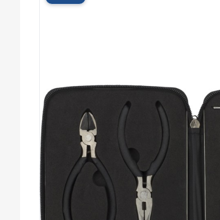
Cérémonies
Récompenses
Été et plage
Campagnes RSE
Voyages d'affaires
Animations
commerciales
Entreprises
Collectivités
Administrations
Écoles
Associations
Comités d'entreprise
Agences
événementielles
Hôtellerie
Restauration
Domaines viticoles
Maisons de luxe
Marchés publics
Chambres de