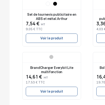
Nouveau
Nouv
Set de tournevis publicitaire en
ABS et métal Arthur
pub
7,54 €
3,3
9,05 € TTC
4,03 
Voir le produit
Nouveau
Nouv
BrandCharger Everybit Lite
Boî
multifonction
14,61 €
16,
17,53 € TTC
19,70
Voir le produit