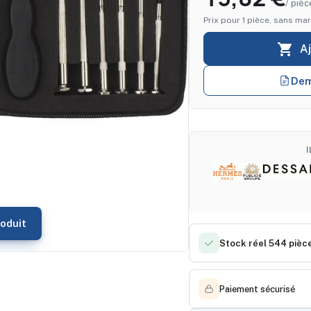
/ pièc
Prix pour 1 pièce, sans mar

A
Dem
oduit
Stock réel 544 pièc
Paiement sécurisé