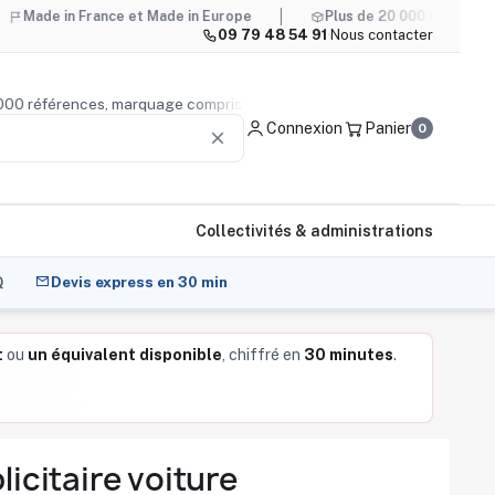
France et Made in Europe
Plus de 20 000 références, marquag
09 79 48 54 91
·
Nous contacter
 de 20 000 références, marquage compris
Conseil produit
—
Connexion
Panier
0
clear
Collectivités & administrations
Q
Devis express en 30 min
t
ou
un équivalent disponible
, chiffré en
30 minutes
.
blicitaire voiture