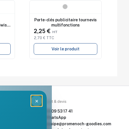
Nouveau
Porte-clés publicitaire tournevis
Swiss
multifonctions
2,25 €
2,70 € TTC
Voir le produit
×
rces
Contact & devis
nde & devis
06 09 53 17 41
enoch Goodies
WhatsApp
equipe@promenoch-goodies.com