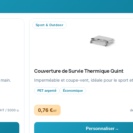
n d’année
Pourquoi nous choisir ?
Conditions de
Pourquoi ça a marché à 100%
Paiement séc
pour moi ?
Plan du site
Ils nous ont fait confiance
Sport & Outdoor
Livraison
Nous contacter
Couverture de Survie Thermique Quint
 main.
Imperméable et coupe-vent, idéale pour le sport et l
PET argenté
Économique
0,76 €
 HT / 5000 u.
d
HT
aptés au secteur public.
Personnaliser
→