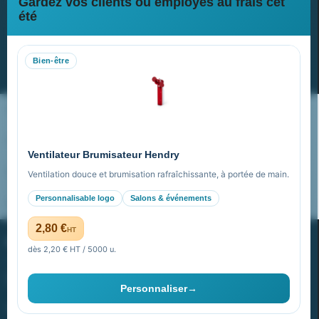
Gardez vos clients ou employés au frais cet
Newsletter
été
Recevez nos dernières nouvelles et nos offres spéciales
Bien-être
S’abonner
Nos expertises & accompagnement global
Pourquoi nous choisir ?
Ventilateur Brumisateur Hendry
FAQ sur Promenoch Goodies Pub France
Ventilation douce et brumisation rafraîchissante, à portée de main.
Personnalisable logo
Salons & événements
Pourquoi ça a marché à 100% pour moi ?
2,80 €
HT
PROMENOCH GOODIES
dès 2,20 € HT / 5000 u.
Goodies Pubfrance est édité par Promenoch
Personnaliser
→
40 rue Madeleine Michelis