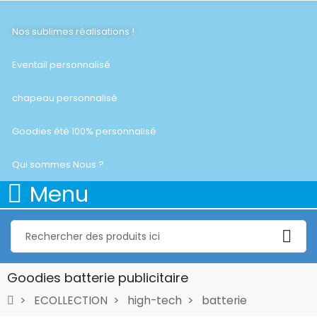
Nos sublimes réalisations !
Eventail personnalisé
chapeau personnalisé
Goodies été 100% personnalisé
Qui sommes Nous ?
Menu
Goodies batterie publicitaire
ECOLLECTION
high-tech
batterie