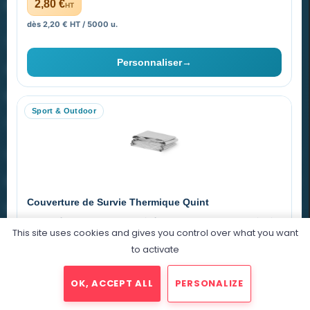
PROMENOCH GOODIES
2,80 €
HT
dès 2,20 € HT / 5000 u.
Goodies Pubfrance est édité par Promenoch
Personnaliser
→
40 rue Madeleine Michelis
92 200 Neuilly
Sport & Outdoor
equipe@promenoch-goodies.com
VOTRE COMPTE
NOTRE SITE
Couverture de Survie Thermique Quint
NOTRE SOCIÉTÉ
Imperméable et coupe-vent, idéale pour le sport et le plein air.
This site uses cookies and gives you control over what you want
PET argenté
Économique
to activate
0,76 €
HT
OK, ACCEPT ALL
PERSONALIZE
dégressif selon la quantité
2025 © Promenoch Goodies. Tous droits réservés.