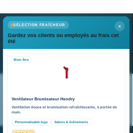
×
SÉLECTION FRAÎCHEUR
Gardez vos clients ou employés au frais cet
Newsletter
été
Recevez nos dernières nouvelles et nos offres spéciales
Bien-être
S’abonner
Nos expertises & accompagnement global
Pourquoi nous choisir ?
Ventilateur Brumisateur Hendry
FAQ sur Promenoch Goodies Pub France
Ventilation douce et brumisation rafraîchissante, à portée de
main.
Pourquoi ça a marché à 100% pour moi ?
Personnalisable logo
Salons & événements