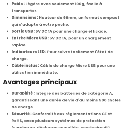
Poids :
Légère avec seulement 100g, facile à
transporter.
Dimensions :
Hauteur de 96mm, un format compact
qui s'adapte à votre poche.
Sortie USB :
5V DC 1A pour une charge efficace.
Entrée Micro USB :
5V DC 1A, pour un chargement
rapide.
Indicateurs LED :
Pour suivre facilement l'état de
charge.
Câble inclus :
Câble de charge Micro USB pour une
utilisation immédiate.
Avantages principaux
Durabilité :
Intègre des batteries de catégorie A,
garantissant une durée de vie d'au moins 500 cycles
de charge.
Sécurité :
Conformité aux réglementations CE et
RoHS, avec plusieurs systèmes de protection
(surcharge, décharge complète, court-circuit).