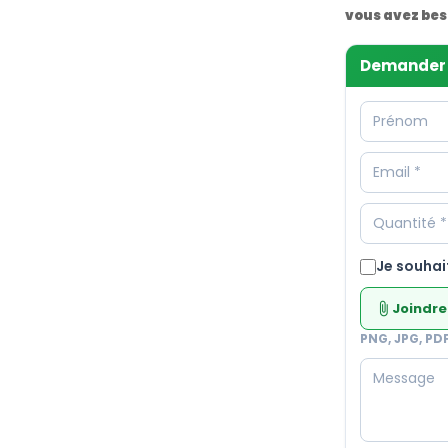
vous avez bes
Demander 
Je souhai
Joindre
attach_file
PNG, JPG, PD