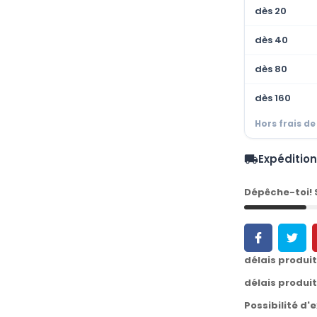
dès 20
dès 40
dès 80
dès 160
Hors frais de
Expéditio
local_shipping
Dépêche-toi!
délais produi
délais produi
Possibilité d'