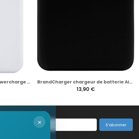
Chargeur BrandCharger Powercharge Wireless 5 000 Eco
BrandCharger chargeur de batterie Air sans fil
13,90 €
×
S’abonner