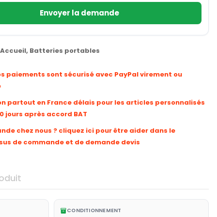
Envoyer la demande
Accueil
,
Batteries portables
os paiements sont sécurisé avec PayPal virement ou
e
on partout en France délais pour les articles personnalisés
10 jours après accord BAT
e chez nous ? cliquez ici pour être aider dans le
sus de commande et de demande devis
oduit
CONDITIONNEMENT
inventory_2