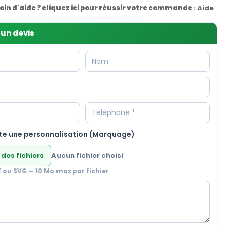
oin d'aide ? cliquez ici pour réussir votre commande
:
Aide
un devis
te une personnalisation (Marquage)
 des fichiers
Aucun fichier choisi
F ou SVG — 10 Mo max par fichier