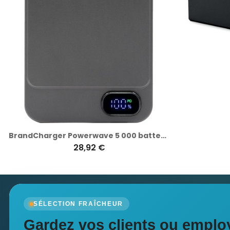
BrandCharger Powerwave 5 000 batterie sans fil
28,92 €
Newsletter
SÉLECTION FRAÎCHEUR
Recevez nos dernières nouvelles et nos offres spé
Gardez vos clients ou employ