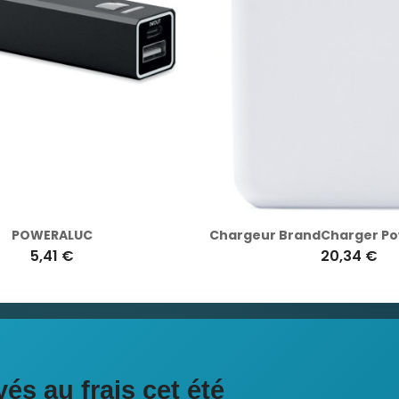
POWERALUC
5,41 €
20,34 €
ciales
és au frais cet été