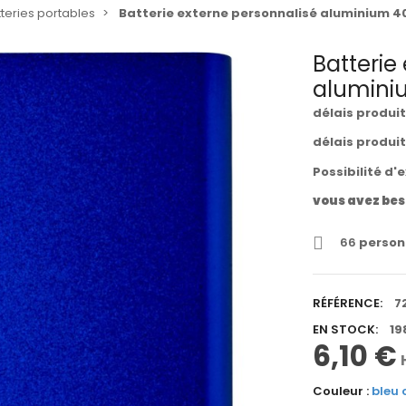
teries portables
Batterie externe personnalisé aluminium 4
Batterie
alumini
délais produi
délais produi
Possibilité d'
vous avez bes
66
personn
RÉFÉRENCE:
7
EN STOCK:
19
6,10 €
Couleur :
bleu 