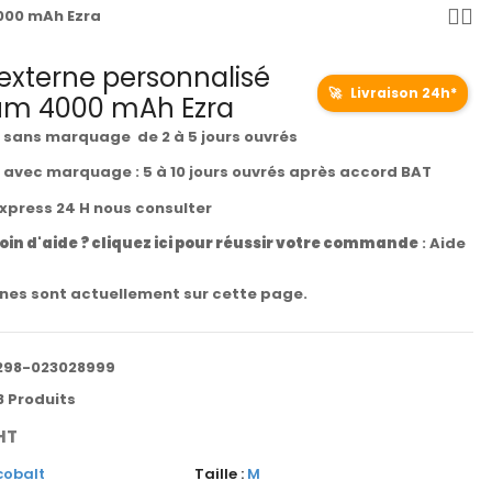
000 mAh Ezra
 externe personnalisé
🚀
Livraison 24h*
um 4000 mAh Ezra
t sans marquage de 2 à 5 jours ouvrés
t avec marquage : 5 à 10 jours ouvrés après accord BAT
express 24 H nous consulter
oin d'aide ? cliquez ici pour réussir votre commande
:
Aide
es sont actuellement sur cette page.
298-023028999
8 Produits
HT
cobalt
Taille :
M