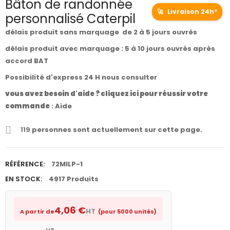
Bâton de randonnée
🚀
Livraison 24h*
personnalisé Caterpil
délais produit sans marquage de 2 à 5 jours ouvrés
délais produit avec marquage : 5 à 10 jours ouvrés après
accord BAT
Possibilité d'express 24 H nous consulter
vous avez besoin d'aide ? cliquez ici pour réussir votre
commande
:
Aide
119
personnes sont actuellement sur cette page.
RÉFÉRENCE:
72MILP-1
EN STOCK:
4917 Produits
4,06 €
HT
A partir de
(pour 5000 unités)