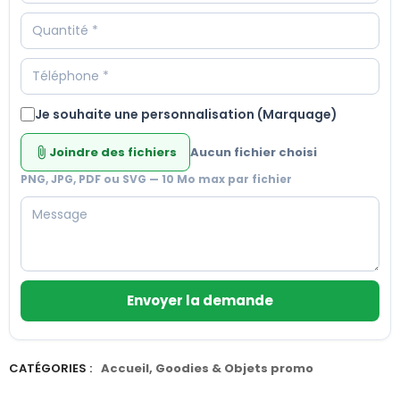
Je souhaite une personnalisation (Marquage)
Joindre des fichiers
Aucun fichier choisi
attach_file
PNG, JPG, PDF ou SVG — 10 Mo max par fichier
Envoyer la demande
CATÉGORIES :
Accueil
,
Goodies & Objets promo