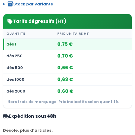
inventory_2
Stock par variante
Tarifs dégressifs (HT)
sell
QUANTITÉ
PRIX UNITAIRE HT
0,75 €
dès 1
0,70 €
dès 250
0,66 €
dès 500
0,63 €
dès 1000
0,60 €
dès 2000
Hors frais de marquage. Prix indicatifs selon quantité.
Expédition sous
48h
local_shipping
Désolé, plus d'articles.