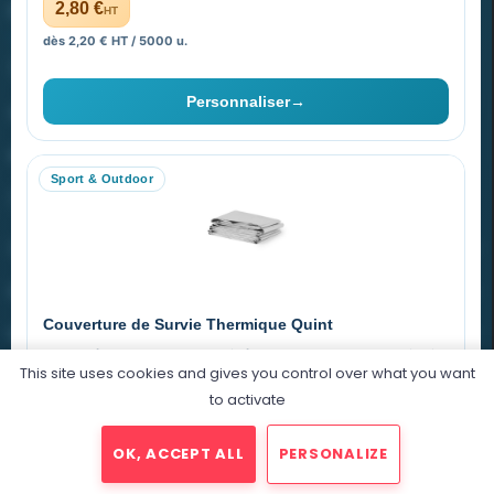
PROMENOCH GOODIES
2,80 €
HT
dès 2,20 € HT / 5000 u.
Goodies Pubfrance est édité par Promenoch
Personnaliser
→
40 rue Madeleine Michelis
92 200 Neuilly
Sport & Outdoor
equipe@promenoch-goodies.com
VOTRE COMPTE
NOTRE SITE
Couverture de Survie Thermique Quint
NOTRE SOCIÉTÉ
Imperméable et coupe-vent, idéale pour le sport et le plein air.
This site uses cookies and gives you control over what you want
PET argenté
Économique
to activate
0,76 €
HT
OK, ACCEPT ALL
PERSONALIZE
dégressif selon la quantité
2025 © Promenoch Goodies. Tous droits réservés.