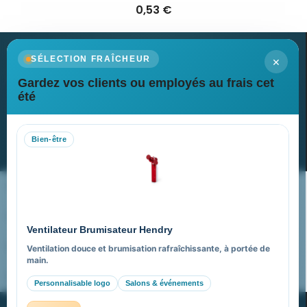
0,53 €
×
SÉLECTION FRAÎCHEUR
Gardez vos clients ou employés au frais cet
Newsletter
été
Recevez nos dernières nouvelles et nos offres spéciales
Bien-être
S’abonner
Nos expertises & accompagnement global
Pourquoi nous choisir ?
Ventilateur Brumisateur Hendry
FAQ sur Promenoch Goodies Pub France
Ventilation douce et brumisation rafraîchissante, à portée de
main.
Pourquoi ça a marché à 100% pour moi ?
Personnalisable logo
Salons & événements