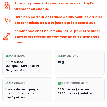
Tous vos paiements sont sécurisé avec PayPal
virement ou chèque
Livraison partout en France délais pour les articles
personnalisés de 5 à 10 jours après accord BAT
commande chez nous ? cliquez ici pour être aider
dans le processus de commande et de demande
devis
MATÉRIAUX
DIMENSIONS
category
straighten
PU mousse
19 g
Marque : IMPRESSION
Origine : CN
MARQUAGE
CONDITIONNEMENT
brush
inventory_2
1 zone de marquage
250 pièces / carton
jusqu'à 1 couleurs
3750 pièces / palette
dès 1 pièces