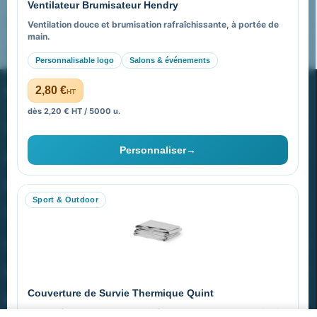
Ventilateur Brumisateur Hendry
FAQ sur Promenoch Goodies Pub France
Ventilation douce et brumisation rafraîchissante, à portée de
main.
Pourquoi ça a marché à 100% pour moi ?
Personnalisable logo
Salons & événements
PROMENOCH GOODIES
2,80 €
HT
dès 2,20 € HT / 5000 u.
Goodies Pubfrance est édité par Promenoch
Personnaliser
→
40 rue Madeleine Michelis
92 200 Neuilly
Sport & Outdoor
equipe@promenoch-goodies.com
VOTRE COMPTE
NOTRE SITE
Couverture de Survie Thermique Quint
NOTRE SOCIÉTÉ
Imperméable et coupe-vent, idéale pour le sport et le plein air.