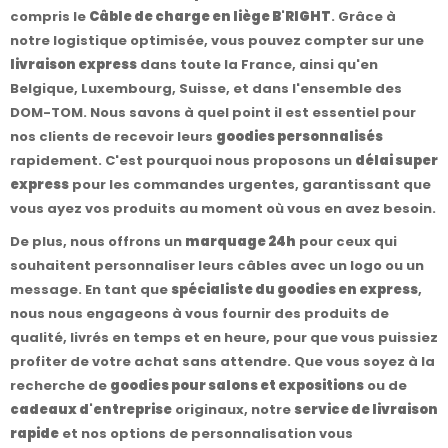
compris le
Câble de charge en liège B'RIGHT
. Grâce à
notre logistique optimisée, vous pouvez compter sur une
livraison express
dans toute la France, ainsi qu'en
Belgique, Luxembourg, Suisse, et dans l'ensemble des
DOM-TOM. Nous savons à quel point il est essentiel pour
nos clients de recevoir leurs
goodies personnalisés
rapidement. C'est pourquoi nous proposons un
délai super
express
pour les commandes urgentes, garantissant que
vous ayez vos produits au moment où vous en avez besoin.
De plus, nous offrons un
marquage 24h
pour ceux qui
souhaitent personnaliser leurs câbles avec un logo ou un
message. En tant que
spécialiste du goodies en express
,
nous nous engageons à vous fournir des produits de
qualité, livrés en temps et en heure, pour que vous puissiez
profiter de votre achat sans attendre. Que vous soyez à la
recherche de
goodies pour salons et expositions
ou de
cadeaux d'entreprise
originaux, notre
service de livraison
rapide
et nos options de personnalisation vous