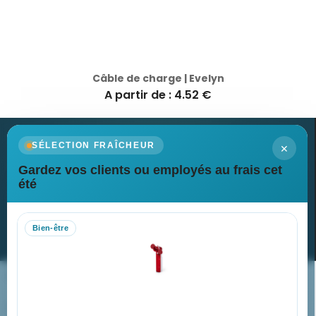
Câble de charge | Evelyn
A partir de : 4.52 €
×
SÉLECTION FRAÎCHEUR
Gardez vos clients ou employés au frais cet
Newsletter
été
Recevez nos dernières nouvelles et nos offres spéciales
Bien-être
S’abonner
Nos expertises & accompagnement global
Pourquoi nous choisir ?