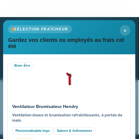
×
SÉLECTION FRAÎCHEUR
Gardez vos clients ou employés au frais cet
Newsletter
été
Recevez nos dernières nouvelles et nos offres spéciales
Bien-être
S’abonner
Nos expertises & accompagnement global
Pourquoi nous choisir ?
Ventilateur Brumisateur Hendry
FAQ sur Promenoch Goodies Pub France
Ventilation douce et brumisation rafraîchissante, à portée de
main.
Pourquoi ça a marché à 100% pour moi ?
Personnalisable logo
Salons & événements