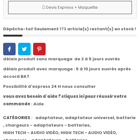
Devis Express + Maquette
Dépêche-toi! Seulement
173
article(s) restant(s) en stock !
délais produit sans marquage de 2 à 5 jours ouvrés
délais produit avec marquage : 5 à 10 jours ouvrés après
accord BAT
Possibilité d'express 24 H nous consulter
vous avez besoin d'aide ? cliquez ici pour réussir votre
commande
:
Aide
CATÉGORIES :
adaptateur
,
adaptateur universel
,
batterie
,
chargeurs - adaptateurs - batteries
,
HIGH TECH - AUDIO VIDÉO
,
HIGH TECH - AUDIO VIDÉO
,