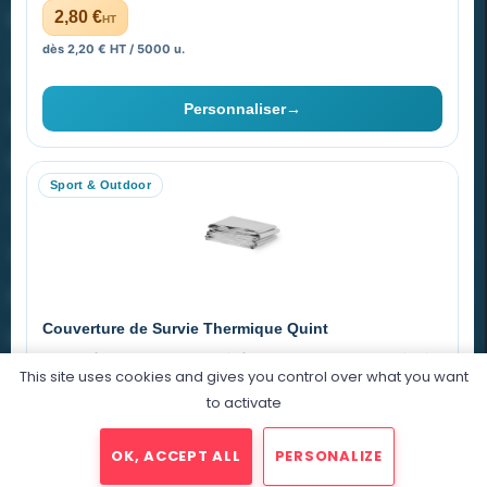
PROMENOCH GOODIES
2,80 €
HT
dès 2,20 € HT / 5000 u.
Goodies Pubfrance est édité par Promenoch
Personnaliser
→
40 rue Madeleine Michelis
92 200 Neuilly
Sport & Outdoor
equipe@promenoch-goodies.com
VOTRE COMPTE
NOTRE SITE
Couverture de Survie Thermique Quint
NOTRE SOCIÉTÉ
Imperméable et coupe-vent, idéale pour le sport et le plein air.
This site uses cookies and gives you control over what you want
PET argenté
Économique
to activate
0,76 €
HT
OK, ACCEPT ALL
PERSONALIZE
dégressif selon la quantité
2025 © Promenoch Goodies. Tous droits réservés.