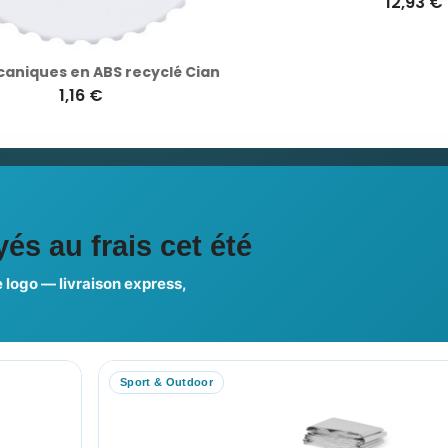
iques en ABS recyclé Cian
FASTOP
1,16 €
12,93 €
ciales
és au frais cet été
 logo — livraison express,
us choisir ?
FAQ sur Promenoch Goodie
Sport & Outdoor
RE COMPTE
NOTRE SITE
on compte
Nos Promotions