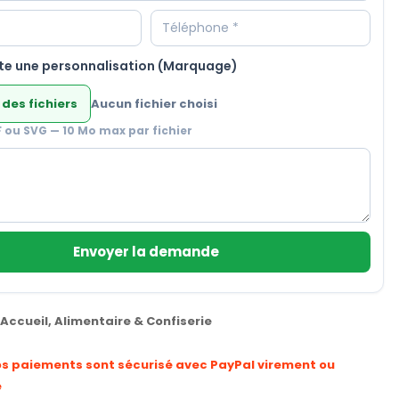
te une personnalisation (Marquage)
 des fichiers
Aucun fichier choisi
F ou SVG — 10 Mo max par fichier
Envoyer la demande
Accueil
,
Alimentaire & Confiserie
os paiements sont sécurisé avec PayPal virement ou
e