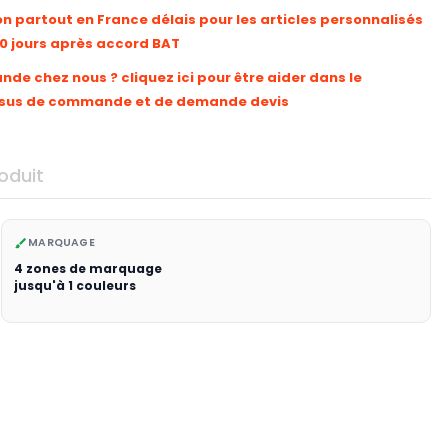
on partout en France délais pour les articles personnalisés
10 jours après accord BAT
e chez nous ? cliquez ici pour être aider dans le
sus de commande et de demande devis
oduit
MARQUAGE
brush
4 zones de marquage
jusqu'à 1 couleurs