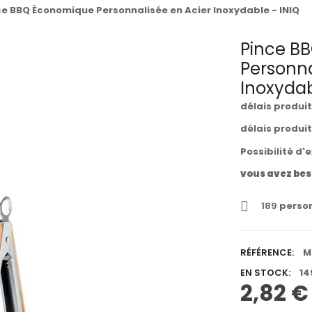
ce BBQ Économique Personnalisée en Acier Inoxydable - INIQ
Pince B
Personna
Inoxydab
délais produi
délais produi
Possibilité d'
vous avez bes
189
person
RÉFÉRENCE:
M
EN STOCK:
14
2,82 €