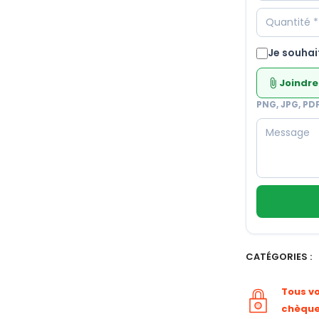
Je souhai
Joindre
attach_file
PNG, JPG, PD
CATÉGORIES :
Tous v
chèqu