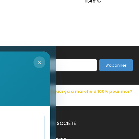
DENIPUR
11,49 €
×
S’abonner
s Pub France
Pourquoi ça a marché à 100% pour moi ?
NOTRE SOCIÉTÉ
Livraison