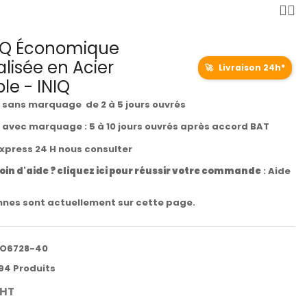
BQ Économique
lisée en Acier
🚀
Livraison 24h*
le - INIQ
t sans marquage de 2 à 5 jours ouvrés
t avec marquage : 5 à 10 jours ouvrés après accord BAT
express 24 H nous consulter
oin d'aide ? cliquez ici pour réussir votre commande
:
Aide
nes sont actuellement sur cette page.
O6728-40
94 Produits
HT