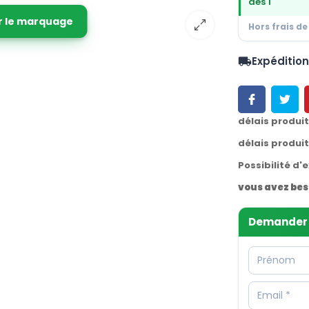
dès 1
r le marquage
Hors frais de
Expéditio
local_shipping
délais produi
délais produi
Possibilité d'
vous avez bes
Demander 