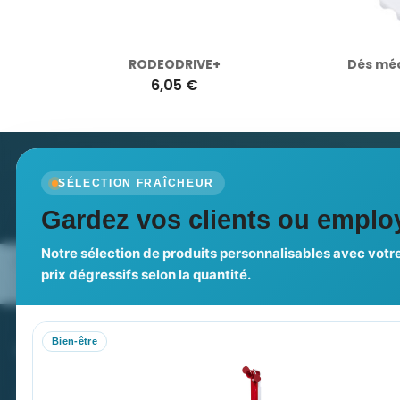
RODEODRIVE+
Dés mécan
6,05 €
Newsletter
SÉLECTION FRAÎCHEUR
Recevez nos dernières nouvelles et nos offres spé
Gardez vos clients ou employ
Notre sélection de produits personnalisables avec votre
Nos expertises & accompagnement
Pourquoi no
prix dégressifs selon la quantité.
global
Bien-être
PROMENOCH GOODIES
VOT
Goodies Pubfrance est édité par Promenoch
M