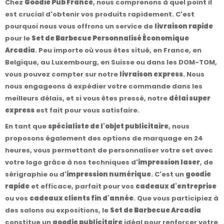
Chez
Goodie Pub France
, nous comprenons à quel point il
est crucial d'obtenir vos produits rapidement. C'est
pourquoi nous vous offrons un service de
livraison rapide
pour le
Set de Barbecue Personnalisé Économique
Arcadia
. Peu importe où vous êtes situé, en France, en
Belgique, au Luxembourg, en Suisse ou dans les DOM-TOM,
vous pouvez compter sur notre
livraison express
. Nous
nous engageons à expédier votre commande dans les
meilleurs délais, et si vous êtes pressé, notre
délai super
express
est fait pour vous satisfaire.
En tant que
spécialiste de l'objet publicitaire
, nous
proposons également des options de marquage en 24
heures, vous permettant de personnaliser votre set avec
votre logo grâce à nos techniques d'
impression laser
, de
sérigraphie ou d'
impression numérique
. C'est un
goodie
rapide
et efficace, parfait pour vos
cadeaux d'entreprise
ou vos
cadeaux clients fin d'année
. Que vous participiez à
des salons ou expositions, le
Set de Barbecue Arcadia
constitue un
goodie publicitaire
idéal pour renforcer votre