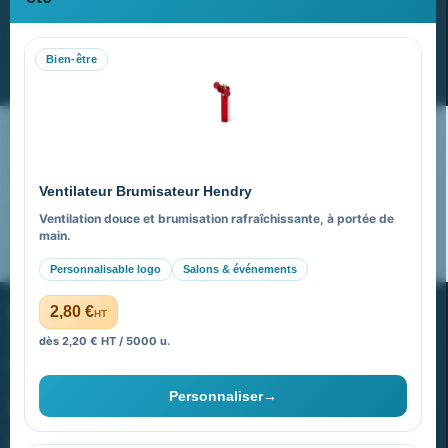
Recevez nos dernières nouvelles et nos offres spéciales
Bien-être
S’abonner
Nos expertises & accompagnement global
Pourquoi nous choisir ?
Ventilateur Brumisateur Hendry
FAQ sur Promenoch Goodies Pub France
Ventilation douce et brumisation rafraîchissante, à portée de
main.
Pourquoi ça a marché à 100% pour moi ?
Personnalisable logo
Salons & événements
PROMENOCH GOODIES
2,80 €
HT
dès 2,20 € HT / 5000 u.
Goodies Pubfrance est édité par Promenoch
Personnaliser
→
40 rue Madeleine Michelis
92 200 Neuilly