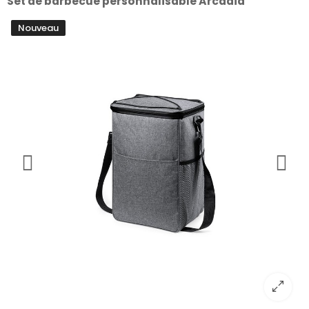
Set de barbecue personnalisable Arcadia
Nouveau