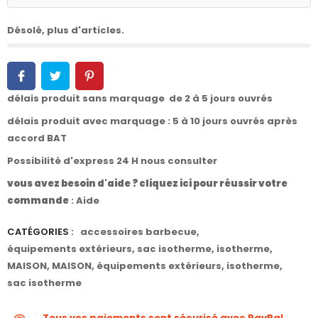
Désolé, plus d'articles.
délais produit sans marquage de 2 à 5 jours ouvrés
délais produit avec marquage : 5 à 10 jours ouvrés après
accord BAT
Possibilité d'express 24 H nous consulter
vous avez besoin d'aide ? cliquez ici pour réussir votre
commande
:
Aide
CATÉGORIES :
accessoires barbecue
,
équipements extérieurs
,
sac isotherme
,
isotherme
,
MAISON
,
MAISON
,
équipements extérieurs
,
isotherme
,
sac isotherme
Tous vos paiements sont sécurisé avec PayPal