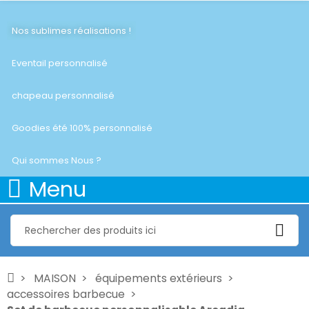
Nos sublimes réalisations !
Eventail personnalisé
chapeau personnalisé
Goodies été 100% personnalisé
Qui sommes Nous ?
Menu
MAISON
équipements extérieurs
accessoires barbecue