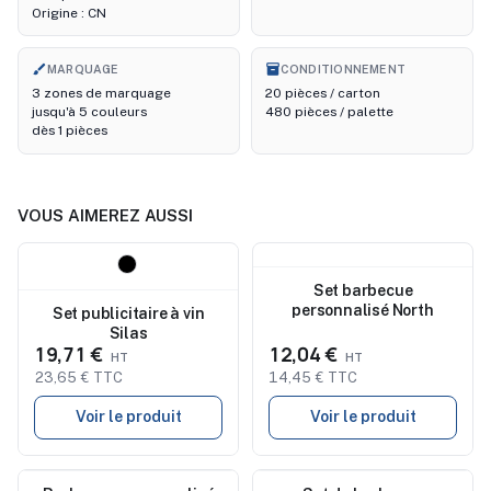
Origine : CN
brush
inventory_2
MARQUAGE
CONDITIONNEMENT
3 zones de marquage
20 pièces / carton
jusqu'à 5 couleurs
480 pièces / palette
dès 1 pièces
VOUS AIMEREZ AUSSI
Nouveau
Nouveau
Set barbecue
personnalisé North
Set publicitaire à vin
Silas
19,71 €
12,04 €
23,65 € TTC
14,45 € TTC
Voir le produit
Voir le produit