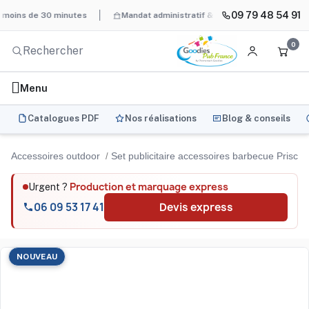
09 79 48 54 91
 de 30 minutes
Mandat administratif & Chorus Pro
BAT systém
0
Menu
Catalogues PDF
Nos réalisations
Blog & conseils
Accessoires outdoor
Set publicitaire accessoires barbecue Priscill
Production et marquage express
Urgent ?
06 09 53 17 41
Devis express
NOUVEAU