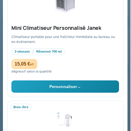
Formulaire de contact
Demander un devis
Mini Climatiseur Personnalisé Janek
Climatiseur portable pour une fraîcheur immédiate au bureau ou
Recevez nos offres spéciales
en événement.
3 vitesses
Réservoir 700 ml
15,05 €
HT
dégressif selon la quantité
Vous pouvez vous désinscrire à tout moment. Vous trouverez pour
cela nos informations de contact dans les conditions d'utilisation du
Personnaliser
→
site.
Bien-être
Collectivités & administrations
Devis, mandat administratif et facturation Chorus Pro
adaptés au secteur public.