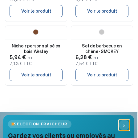
Voir le produit
Voir le produit
Nouveau
Nouveau
Nichoir personnalisé en
Set de barbecue en
bois Wesley
chêne - SMOKEY
5,94 €
6,28 €
7,13 € TTC
7,54 € TTC
Voir le produit
Voir le produit
Goodies Pub France
SÉLECTION FRAÎCHEUR
×
Objets publicitaires · par Promenoch
Gardez vos clients ou employés au