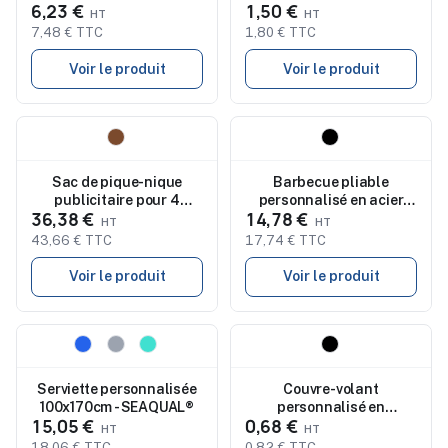
6,23 €
1,50 €
PAPERLUNCH
7,48 € TTC
1,80 € TTC
Voir le produit
Voir le produit
Nouveau
Nouveau
Sac de pique-nique
Barbecue pliable
publicitaire pour 4
personnalisé en acier
36,38 €
14,78 €
personnes HIGH PARK
inoxydable FILET
43,66 € TTC
17,74 € TTC
Voir le produit
Voir le produit
Nouveau
Nouveau
Serviette personnalisée
Couvre-volant
100x170cm - SEAQUAL®
personnalisé en
15,05 €
0,68 €
aluminium et mousse
BORA
18,06 € TTC
0,82 € TTC