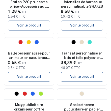
Étui en PVC pour carte
Ustensiles de barbecue
grise - Accessoire auto
personnalisable SHAKES
1,28 €
8,68 €
Corrado
1,54 € TTC
10,42 € TTC
Voir le produit
Voir le produit
Nouveau
Nouveau
Balle personnalisée pour
Transat personnalisé en
animaux en caoutchouc
bois et toile polyester
0,45 €
38,39 €
résistant LANZA
HONOPU
0,54 € TTC
46,07 € TTC
Voir le produit
Voir le produit
Nouveau
Nouveau
Mug publicitaire
Sac isotherme
organiseur coffre
publicitaire en papier