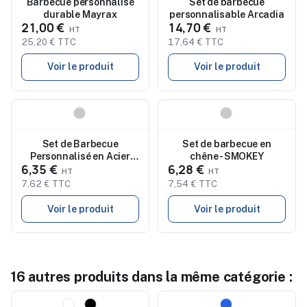
Nouveau
Barbecue personnalisé
Nouveau
Set de barbecue
durable Mayrax
personnalisable Arcadia
21,00 €
14,70 €
25,20 € TTC
17,64 € TTC
Voir le produit
Voir le produit
Nouveau
Nouveau
Set de Barbecue
Set de barbecue en
Personnalisé en Acier
chêne - SMOKEY
6,35 €
6,28 €
Inox - Raiken
7,62 € TTC
7,54 € TTC
Voir le produit
Voir le produit
16 autres produits dans la même catégorie :
Nouveau
Nouveau