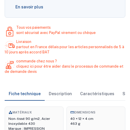
En savoir plus
Tous vos paiements
sont sécurisé avec PayPal virement ou chèque
Livraison
partout en France délais pour les articles personnalisés de 5 à
10 jours après accord BAT
commande chez nous ?
cliquez ici pour être aider dans le processus de commande et
de demande devis
Fiche technique
Description
Caractéristiques
Sto
category
straighten
MATÉRIAUX
DIMENSIONS
Non-tissé 90 g/m2, Acier
40 × 12 × 4 cm
Inoxydable 430
463 g
Marque : IMPRESSION