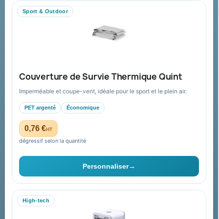
Nous contacter
Sport & Outdoor
Aide & ressources
Guide : commande & devis
FAQ sur Promenoch Goodies Pub France
Couverture de Survie Thermique Quint
Conditions de retour
Imperméable et coupe-vent, idéale pour le sport et le plein air.
Paiement sécurisé
PET argenté
Économique
Plan du site
0,76 €
HT
dégressif selon la quantité
Contact & devis
Personnaliser
→
06 09 53 17 41
WhatsApp
High-tech
equipe@promenoch-goodies.com